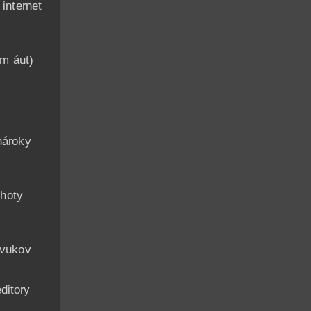
nternet
am áut)
n
nároky
hoty
zvukov
ditory