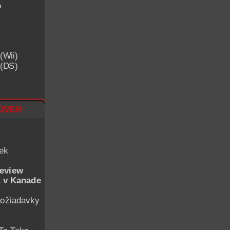
o
(Wii)
 (DS)
over
iek
eview
 v Kanade
ožiadavky