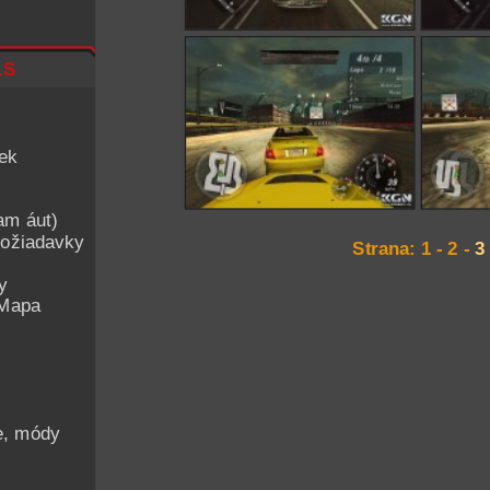
ls
iek
am áut)
ožiadavky
Strana:
1
-
2
-
3
y
 Mapa
he, módy