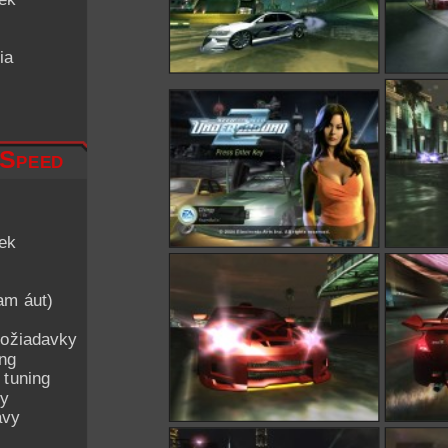
ia
 Speed
iek
am áut)
ožiadavky
ing
 tuning
py
avy