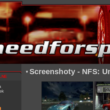
Screenshoty - NFS: U
lne
a
iek