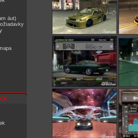
iek
am áut)
ožiadavky
y
 mapa
ck
iek