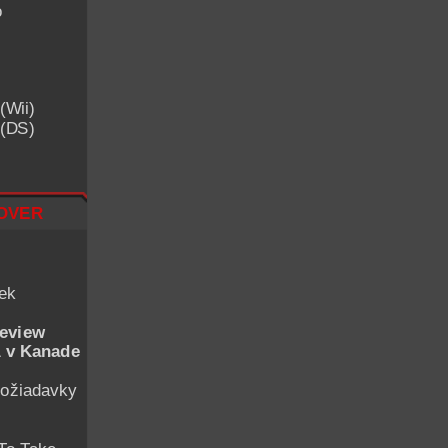
o
(Wii)
 (DS)
over
iek
eview
 v Kanade
ožiadavky