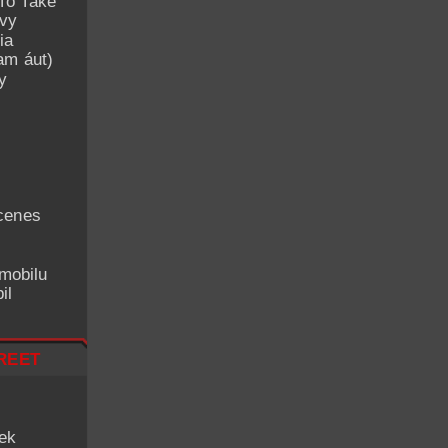
To Take
avy
ia
am áut)
y
cenes
mobilu
il
reet
iek