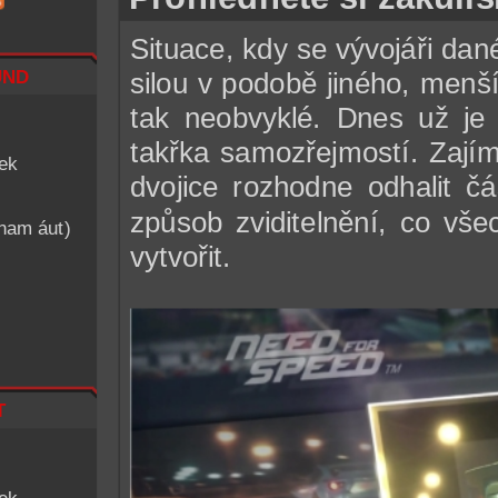
Situace, kdy se vývojáři da
nd
silou v podobě jiného, menš
tak neobvyklé. Dnes už je 
takřka samozřejmostí. Zajím
iek
dvojice rozhodne odhalit čá
způsob zviditelnění, co vše
znam áut)
vytvořit.
t