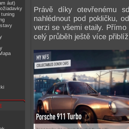
am áut)
Právě díky otevřenému sd
ožiadavky
 tuning
nahlédnout pod pokličku, od
ing
ostavy
verzi se všemi etaily. Přímo
celý průběh ještě více přiblíž
y
ey
 Mapa
ki
e
iek