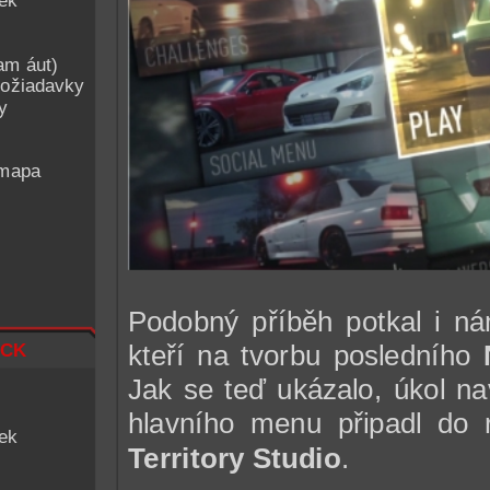
iek
am áut)
ožiadavky
y
 mapa
Podobný příběh potkal i 
ck
kteří na tvorbu posledního
Jak se teď ukázalo, úkol na
hlavního menu připadl do r
iek
Territory Studio
.