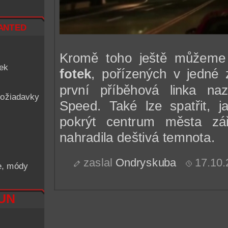
nted
Kromě toho ještě můžeme 
iek
fotek
, pořízených v jedné 
první příběhová linka n
ožiadavky
Speed. Také lze spatřit, j
pokrýt centrum města září
nahradila deštivá temnota.
zaslal
Ondryskuba
17.10.
he, módy
RUN