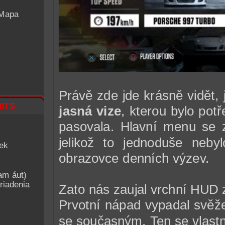
 Mapa
Právě zde jde krásně vidět, 
its
jasná vize
, kterou bylo pot
pasovala. Hlavní menu se z
jelikož to jednoduše nebyl
iek
obrazovce denních výzev.
am áut)
riadenia
Zato nás zaujal vrchní HUD z
Prvotní nápad vypadal svěž
se současným. Ten se vlastn