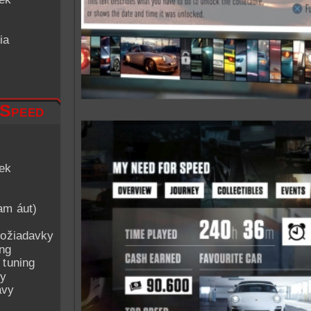
ia
 Speed
iek
am áut)
ožiadavky
ing
 tuning
py
avy