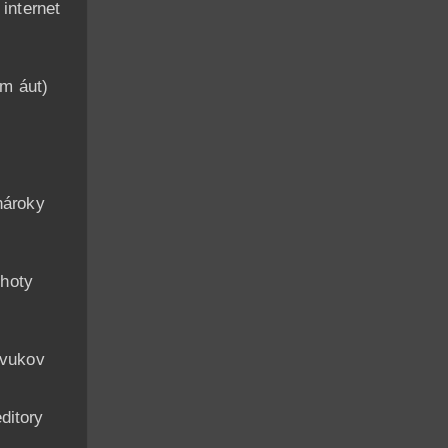
nternet
am áut)
n
nároky
hoty
zvukov
ditory