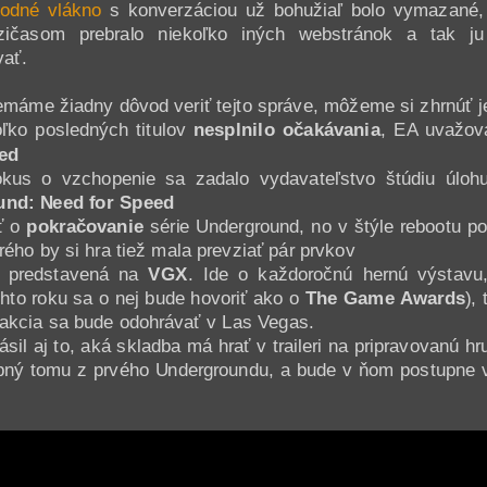
odné vlákno
s konverzáciou už bohužiaľ bolo vymazané,
ičasom prebralo niekoľko iných webstránok a tak ju
ať.
emáme žiadny dôvod veriť tejto správe, môžeme si zhrnúť j
ľko posledných titulov
nesplnilo očakávania
, EA uvažov
ed
us o vzchopenie sa zadalo vydavateľstvo štúdiu úlohu 
nd: Need for Speed
ť o
pokračovanie
série Underground, no v štýle rebootu 
ého by si hra tiež mala prevziať pár prvkov
 predstavená na
VGX
. Ide o každoročnú hernú výstavu
to roku sa o nej bude hovoriť ako o
The Game Awards
),
 akcia sa bude odohrávať v Las Vegas.
sil aj to, aká skladba má hrať v traileri na pripravovanú hr
obný tomu z prvého Undergroundu, a bude v ňom postupne