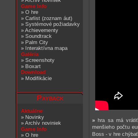
»
Archív noviniek
Game Info
»
O hre
»
Carlist (zoznam áut)
»
Systémové požiadavky
»
Achievementy
»
Soundtrack
»
Palm City
»
Interaktívna mapa
Galéria
»
Screenshoty
»
Boxart
Download
»
Modifikácie
Payback
Aktuálne
»
Novinky
»
hra sa má vráti
»
Archív noviniek
menšieho počtu eu
Game Info
Boss - v hre chýbať
»
O hre