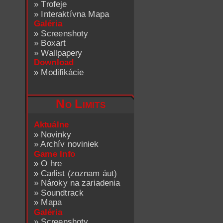
»
Trofeje
»
Interaktívna Mapa
Galéria
»
Screenshoty
»
Boxart
»
Wallpapery
Download
»
Modifikácie
No Limits
Aktuálne
»
Novinky
»
Archív noviniek
Game Info
»
O hre
»
Carlist (zoznam áut)
»
Nároky na zariadenia
»
Soundtrack
»
Mapa
Galéria
»
Screenshoty