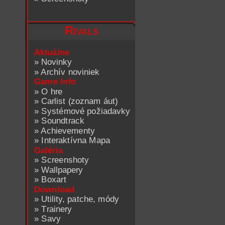
Rivals
Aktuálne
»
Novinky
»
Archív noviniek
Game Info
»
O hre
»
Carlist (zoznam áut)
»
Systémové požiadavky
»
Soundtrack
»
Achievementy
»
Interaktívna Mapa
Galéria
»
Screenshoty
»
Wallpapery
»
Boxart
Download
»
Utility, patche, módy
»
Trainery
»
Savy