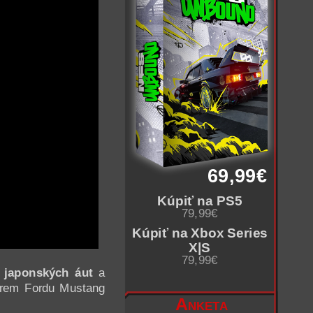
69,99€
Kúpiť na PS5
79,99€
Kúpiť na Xbox Series
X|S
79,99€
a
japonských áut
a
krem Fordu Mustang
Anketa