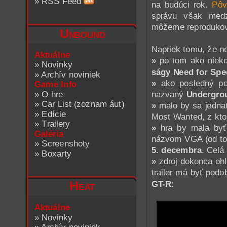
»
RSS Feed
na budúci rok.
Pôv
správu však medz
môžeme reprodukov
Unbound
Napriek tomu, že n
Aktuálne
»
po tom ako nieko
»
Novinky
ságy Need for Spe
»
Archív noviniek
»
ako posledný pok
Game Info
nazvaný
Undergrou
»
O hre
»
Car List (zoznam áut)
»
malo by sa jedna
»
Edície
Most Wanted, z ktor
»
Trailery
»
hra by mala byť
Galéria
názvom VGA (od toh
»
Screenshoty
5. decembra
. Celá
»
Boxarty
»
zdroj dokonca ohlá
trailer má byť pod
GT-R
:
Heat
Aktuálne
»
Novinky