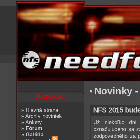
Novinky -
Aktuálne
NFS 2015 bude
»
Hlavná strana
»
Archív noviniek
»
Ankety
Už niekoľko dní 
»
Fórum
označujúceho sa 
»
Galéria
zodpovedného za p