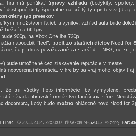
ka, hra má ponúkať
úpravy vzhľadu
(bodykity, spoilery,
yť dostupné diely špeciálne na určitý typ pretekov (drag, d
konkrétny typ pretekov
ľkým množstvom farieb a vynilov, vzhľad auta bude dôleži
už bežať na
60 fps
 bude 900p, na Xbox One iba 720p
nažia napodobiť "feel",
pocit zo starších dielov Need for
otázne, čo je dnes považované za starší diel NFS, no zrej
v) bude umožnené cez získavanie reputácie v meste
ná neoverená informácia, v hre by sa vraj mohol objaviť aj
ed
 že sú všetky tieto informácie iba vymyslené, preds
e stále žiada obrovské množstvo fanúšikov série. Neostáv
eho decembra, kedy bude
možno
ohlásené nové Need for 
l
Trhač
29.11.2014, 22:50:00
sekcia
NFS2015
zdroj:
FanSid