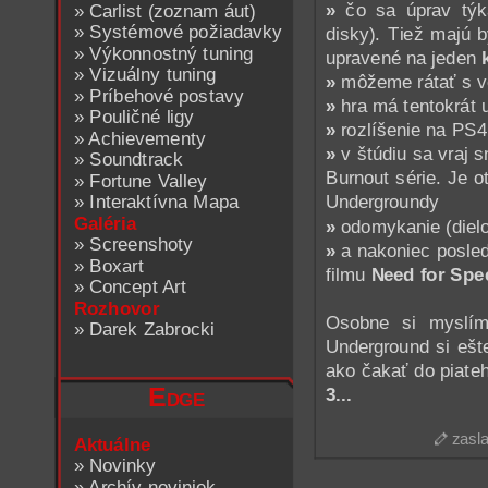
»
čo sa úprav tý
»
Carlist (zoznam áut)
»
Systémové požiadavky
disky). Tiež majú b
»
Výkonnostný tuning
upravené na jeden
»
Vizuálny tuning
»
môžeme rátať s ve
»
Príbehové postavy
»
hra má tentokrát 
»
Pouličné ligy
»
rozlíšenie na PS4
»
Achievementy
»
v štúdiu sa vraj s
»
Soundtrack
Burnout série. Je 
»
Fortune Valley
»
Interaktívna Mapa
Undergroundy
Galéria
»
odomykanie (dielo
»
Screenshoty
»
a nakoniec posled
»
Boxart
filmu
Need for Spe
»
Concept Art
Rozhovor
Osobne si myslím,
»
Darek Zabrocki
Underground si ešt
ako čakať do piat
Edge
3...
zasla
Aktuálne
»
Novinky
»
Archív noviniek