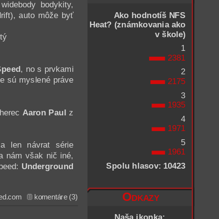
 widebody bodykity,
rift), auto môže byť
Ako hodnotíš NFS
Heat? (známkovania ako
v škole)
tý
1
2381
 Speed
, no s prvkami
2
me sú myslené práve
2175
3
1935
 herec
Aaron Paul
z
4
1971
5
a len návrat série
1961
a nám však nič iné,
Spolu hlasov: 10423
Speed:
Underground
Odkazy
ed.com
komentáre (3)
Naša ikonka: