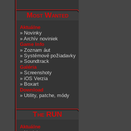
Most Wanted
Aktuálne
»
Novinky
»
Archív noviniek
Game Info
»
Zoznam áut
»
Systémové požiadavky
»
Soundtrack
Galéria
»
Screenshoty
»
iOS Verzia
»
Boxart
Download
»
Utility, patche, módy
The RUN
Aktuálne