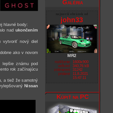
Galéria
najnovší obrázok od
john33
ej hlavné body:
alo nad
ukončením
vytvoriť nový diel
podobne ako v novom
MR2
rozlíšenie
1600x900
, lepšie známu pod
veľkosť
340,76 kB
 tento rok začínajúcu
zobrazení
31242
pridané
11.8.2021
15:47:11
u, a tiež že samotný
 vylepšovaný
Nissan
Kúpiť na PC