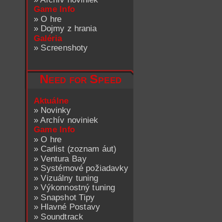
Game Info
»
O hre
»
Dojmy z hrania
Galéria
»
Screenshoty
Need for Speed
Aktuálne
»
Novinky
»
Archív noviniek
Game Info
»
O hre
»
Carlist (zoznam áut)
»
Ventura Bay
»
Systémové požiadavky
»
Vizuálny tuning
»
Výkonnostný tuning
»
Snapshot Tipy
»
Hlavné Postavy
»
Soundtrack