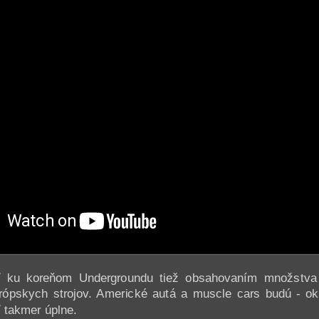
ť ku koreňom Undergroundu tiež obsahovaním množstv
rópskych strojov. Americké autá a muscle cars budú - o
 takmer úplne.