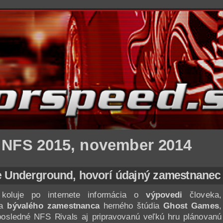
 NFS 2015, november 2014
 Underground, hovorí údajný zamestnane
koluje po internete informácia o
výpovedi
človeka,
za
bývalého zamestnanca
herného štúdia
Ghost Games
,
osledné NFS Rivals aj pripravovanú veľkú hru plánovanú