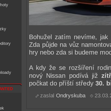
hoty
ázky
Bohužel zatím nevíme, jak
ditory
Zda půjde na vůz namontovat
hry nebo zda si budeme moci
A kdy že se rozšíření ro
nloady
nový Nissan podívá již
zít
počkat do příští středy
30. b
nted
zaslal
Ondryskuba
23.03.
iek