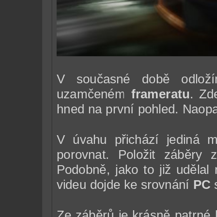
V současné době odloží
uzamčeném
frameratu
. Zd
hned na první pohled. Nao
V úvahu přichází jediná m
porovnat. Položit záběry 
Podobně, jako to již uděla
videu dojde ke srovnání
PC
s
Ze záběrů je krásně patrné
l