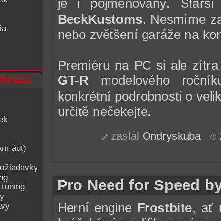
je i pojmenovaný. Starš
BeckKustoms
. Nesmíme za
ia
nebo zvětšení garáže na ko
Premiéru na PC si ale zítr
 Speed
GT-R
modelového roční
konkrétní podrobnosti o veli
určitě nečekejte.
iek
zaslal
Ondryskuba
am áut)
ožiadavky
ing
Pro Need for Speed by
 tuning
py
Herní engine
Frostbite
, ať 
avy