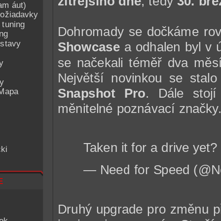
zítřejšího dne
, tedy
30. bře
am áut)
ožiadavky
 tuning
Dohromady se dočkáme ro
ing
ostavy
Showcase
a odhalen byl v ú
se načekali téměř dva měsí
y
Největší novinkou se stal
ey
Snapshot Pro
. Dále stoj
 Mapa
měnitelné poznávací značky
Taken it for a drive yet
ki
— Need for Speed (@N
e
Druhý upgrade pro změnu p
iek