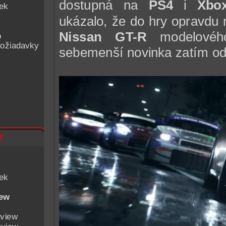
dostupná na
PS4
i
Xbo
iek
ukázalo, že do hry opravdu 
Nissan GT-R
modelového
o
ožiadavky
sebemenší novinka zatím od
t
iek
iew
eview