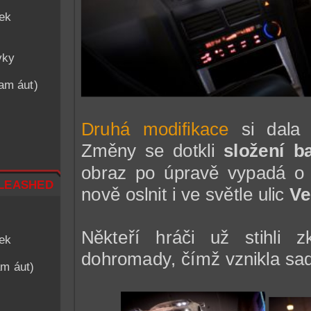
iek
vky
nam áut)
Druhá modifikace
si dala 
Změny se dotkli
složení b
obraz po úpravě vypadá o 
leashed
nově oslnit i ve světle ulic
Ve
Někteří hráči už stihli
iek
dohromady, čímž vznikla sa
am áut)