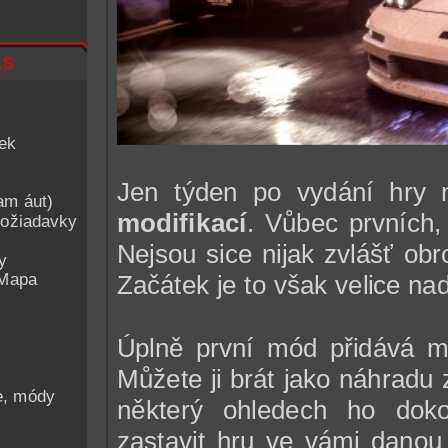
ls
iek
Jen týden po vydání hry 
am áut)
modifikací
. Vůbec prvních,
ožiadavky
Nejsou sice nijak zvlášť ob
y
 Mapa
Začátek je to však velice na
Úplně první mód přidává m
Můžete ji brát jako náhradu
he, módy
některý ohledech ho dok
zastavit hru ve vámi danou 