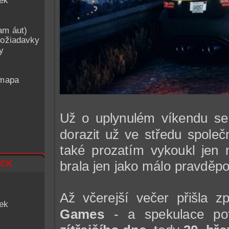
iek
am áut)
ožiadavky
y
 mapa
Už o uplynulém víkendu se z
dorazit už ve středu spol
také prozatím vykoukl jen n
ck
brala jen jako málo pravděp
Až včerejší večer přišla 
iek
Games
- a spekulace potv