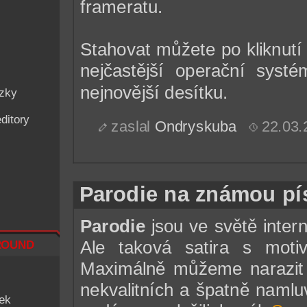
frameratu.
Stahovat můžete po kliknut
nejčastější operační syst
nejnovější desítku.
ázky
ditory
zaslal
Ondryskuba
22.03.
Parodie na známou pís
Parodie
jsou ve světě intern
ound
Ale taková satira s mot
Maximálně můžeme narazit 
nekvalitních a špatně namluv
iek