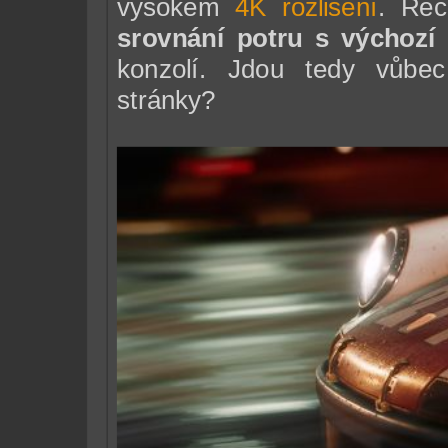
vysokém
4K rozlišení
. Ře
srovnání potru s výchozí 
konzolí. Jdou tedy vůbec
stránky?