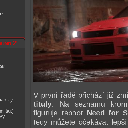
de
und 2
iek
V první řadě přichází již z
nároky
tituly
. Na seznamu krom
am áut)
figuruje reboot
Need for 
avy
tedy můžete očekávat lepší