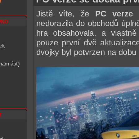
Jistě víte, že
PC verze
p
nd
nedorazila do obchodů úplně
hra obsahovala, a vlastně 
pouze první dvě aktualizac
iek
dvojky byl potvrzen na dobu 
znam áut)
t