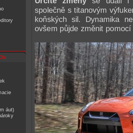
Určité změny
se událi 
společně s titanovým výfuke
mo
koňských sil. Dynamika n
ditory
ovšem půjde změnit pomocí 
on
iek
macie
am áut)
nároky