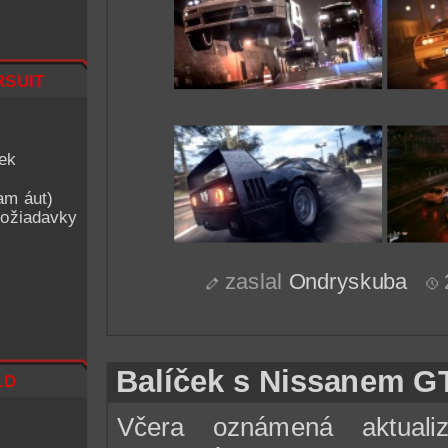
suit
iek
am áut)
ožiadavky
zaslal
Ondryskuba
Balíček s Nissanem G
ld
Včera oznámená aktualiz