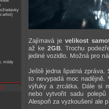
eview
o
ožiadavky
arlist)
Zajímavá je
velikost samo
až ke
2GB
. Trochu podezř
jediné vozidlo. Možná pro nás
he, módy
Ještě jedna špatná zpráva.
to nevypadá moc nadějně. V
výfuky a zrcátka. Dále si 
o
nebo vytvořit sadu polepů 
Alespoň za vyzkoušení ale p