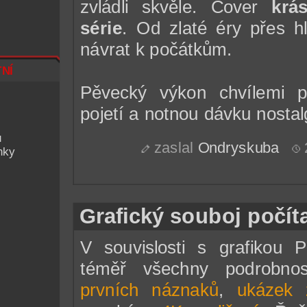
zvládli skvěle. Cover
krá
série
. Od zlaté éry přes 
návrat k počátkům.
ní
Pěvecký výkon chvílemi po
pojetí a notnou dávku nosta
u
zaslal
Ondryskuba
nky
Grafický souboj počít
V souvislosti s grafikou 
téměř všechny podrobnos
prvních náznaků
,
ukázek 