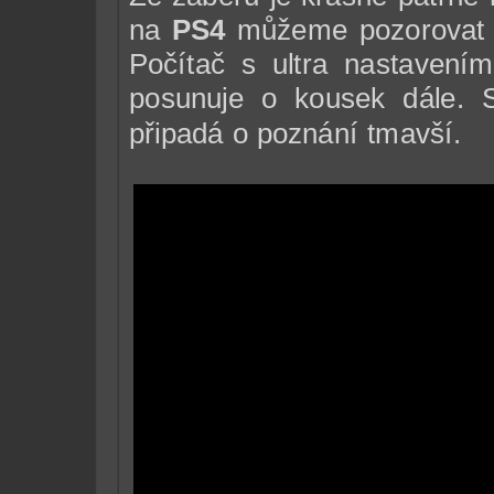
na
PS4
můžeme pozorovat k
Počítač s ultra nastavení
posunuje o kousek dále.
připadá o poznání tmavší.