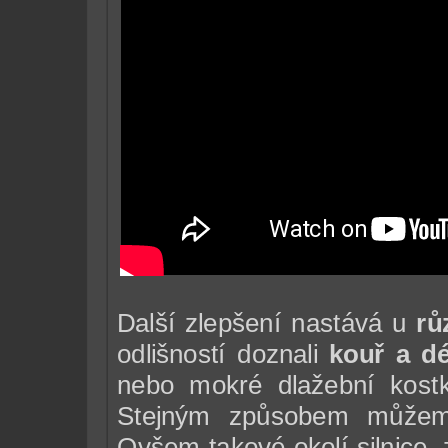
Další zlepšení nastává u
rů
odlišností doznali
kouř a d
nebo mokré dlažební kostk
Stejným způsobem může
Ovšem takové okolí silnice, 