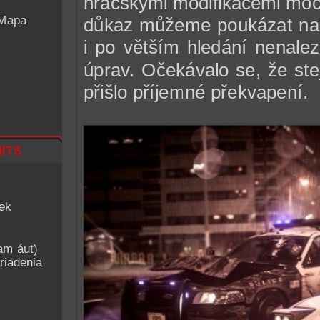
hráčskými modifikacemi moc
 Mapa
důkaz můžeme poukázat na 
i po větším hledání nenale
úprav. Očekávalo se, že ste
přišlo příjemné překvapení.
its
iek
am áut)
riadenia