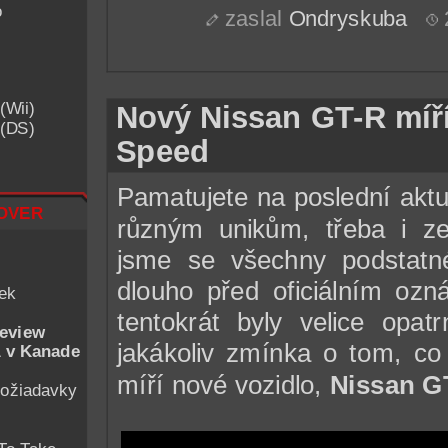
o
zaslal
Ondryskuba
(Wii)
Nový Nissan GT-R míří
 (DS)
Speed
Pamatujete na poslední aktu
over
různým unikům, třeba i z
jsme se všechny podstatné
dlouho před oficiálním oz
iek
tentokrát byly velice opat
eview
jakákoliv zmínka o tom, co 
 v Kanade
míří nové vozidlo,
Nissan G
ožiadavky