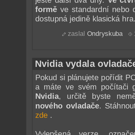
formě
ve standardní nebo d
dostupná jedině klasická hra
zaslal
Ondryskuba
Nvidia vydala ovladač
Pokud si plánujete pořídit P
a máte ve svém počítači g
Nvidia
, určitě byste nemě
nového ovladače
. Stáhnou
zde
.
Vylepšená verze, označe