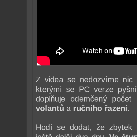
Z videa se nedozvíme nic 
kterými se PC verze pyšn
doplňuje odemčený počet
volantů
a
ručního řazení
.
Hodí se dodat, že zbytek 
ještě další dva dny.
Ve čtvr