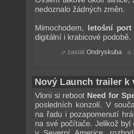
nedoznalo žádných změn.
Mimochodem,
letošní port
digitální i krabicové podobě.
zaslal
Ondryskuba
Nový Launch trailer k
Vloni si reboot
Need for Sp
posledních konzolí. V souča
na řadu i pozapomenutí hráči
na své počítače. Jelikož by
v Severní Americe, rozho