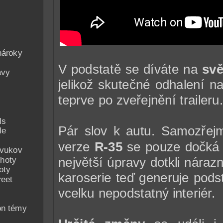
nároky
V podstatě se díváte na
svě
avy
jelikož skutečné odhalení n
teprve po zveřejnění traileru
ls
Pár slov k autu. Samozřej
le
verze
R-35
se pouze dočk
zvukov
největší úpravy dotkli nárazn
hoty
oty
karoserie teď generuje podst
reet
vcelku nepodstatný interiér.
on témy