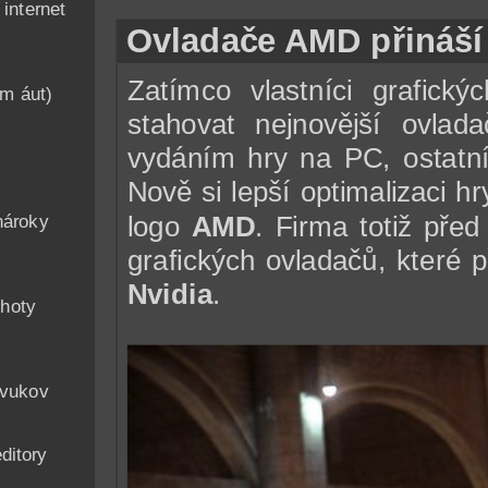
nternet
Ovladače AMD přináší
Zatímco vlastníci grafick
am áut)
stahovat nejnovější ovlad
vydáním hry na PC, ostatní
n
Nově si lepší optimalizaci hry
logo
AMD
. Firma totiž pře
nároky
grafických ovladačů, které 
Nvidia
.
hoty
zvukov
ditory