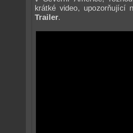
krátké video, upozorňující
Trailer
.