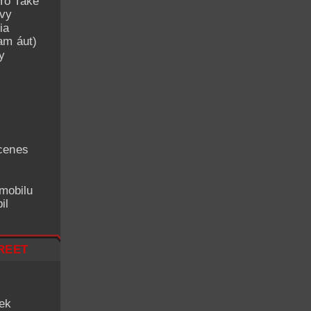
To Take
avy
ia
am áut)
y
cenes
mobilu
il
reet
iek