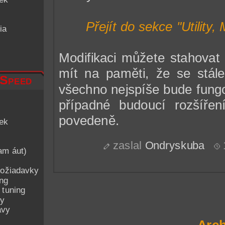
Přejít do sekce "Utilit
ia
Modifikaci můžete stahovat
mít na paměti, že se stále
 Speed
všechno nejspíše bude fungo
případné budoucí rozšířen
povedeně.
iek
zaslal
Ondryskuba
am áut)
ožiadavky
ing
 tuning
py
avy