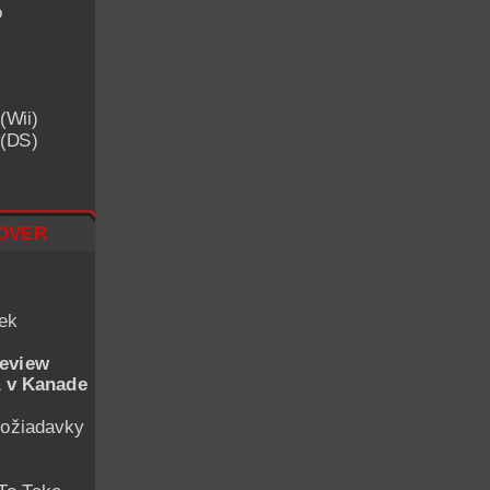
o
(Wii)
 (DS)
over
iek
eview
 v Kanade
ožiadavky