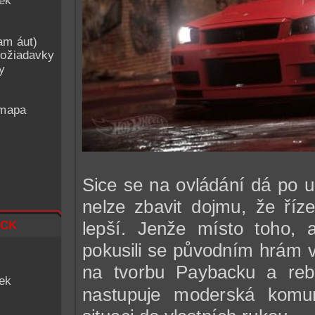
iek
am áut)
ožiadavky
y
 mapa
Sice se na ovládání dá po u
nelze zbavit dojmu, že říze
ck
lepší. Jenže místo toho, a
pokusili se původním hrám víc
na tvorbu Paybacku a rebo
iek
nastupuje moderská komun