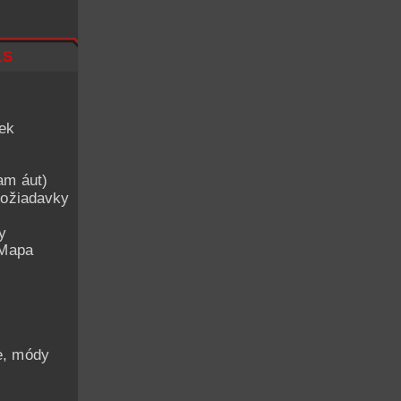
ls
iek
am áut)
ožiadavky
y
 Mapa
he, módy