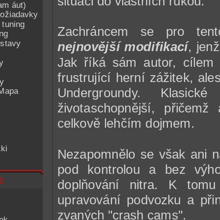
situaci do vlastních rukou.
am áut)
ožiadavky
 tuning
Zachráncem se pro tent
ing
ostavy
nejnovější modifikací
, jen
Jak říká sám autor, cílem
y
frustrující herní zážitek, al
ey
Undergroundy. Klasické
 Mapa
životaschopnější, přičemž 
celkově lehčím dojmem.
ki
Nezapomnělo se však ani na 
pod kontrolou a bez výho
e
doplňování nitra. K tomu 
upravování podvozku a při
zvaných "crash cams".
iek