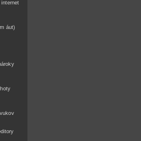
nternet
am áut)
n
nároky
hoty
zvukov
ditory