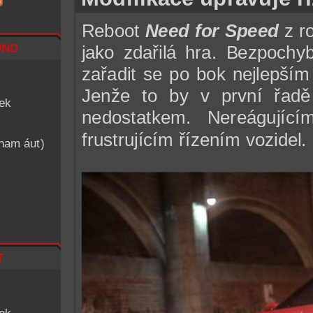
Reboot
Need for Speed
z r
nd
jako zdařilá hra. Bezpochy
zařadit se po bok nejlepším
Jenže to by v první řadě
iek
nedostatkem. Nereágujíc
frustrujícím řízením vozidel.
znam áut)
t