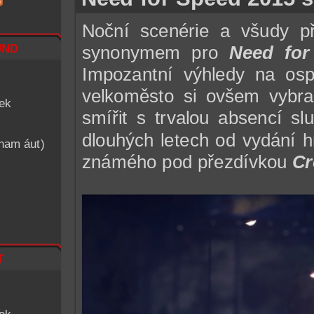
Noční scenérie a všudy př
nd
synonymem pro
Need for
Impozantní výhledy na osp
velkoměsto si ovšem vybra
iek
smířit s trvalou absencí sl
dlouhých letech od vydání hr
znam áut)
známého pod přezdívkou
C
t