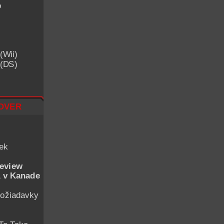
o
(Wii)
 (DS)
over
iek
eview
 v Kanade
ožiadavky