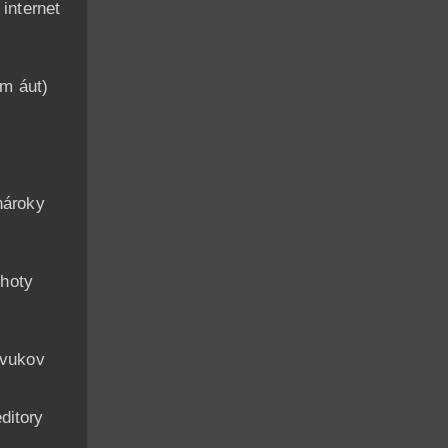
nternet
am áut)
n
nároky
hoty
zvukov
ditory