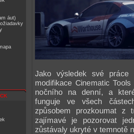
iek
am áut)
ožiadavky
y
 mapa
Jako výsledek své práce s
modifikace Cinematic Tools
nočního na denní, a kter
ck
funguje ve všech částec
způsobem prozkoumat z tr
zajímavé je pozorovat jedn
iek
zůstávaly ukryté v temnotě n