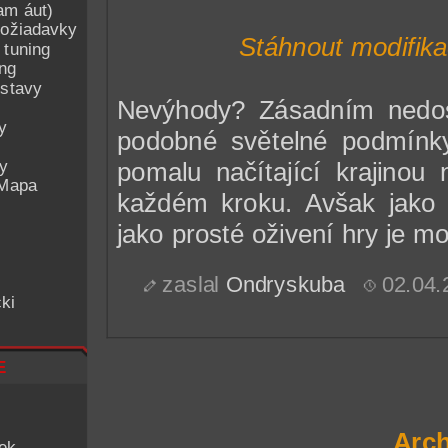
am áut)
ožiadavky
Stáhnout modifikac
 tuning
ing
ostavy
Nevýhody? Zásadním nedost
y
podobné světelné podmínky
ey
pomalu načítající krajinou
 Mapa
každém kroku. Avšak jako 
jako prosté oživení hry je mo
zaslal
Ondryskuba
02.04.
ki
e
Arch
iek