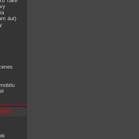
To Take
avy
ia
am áut)
y
cenes
mobilu
il
reet
iek