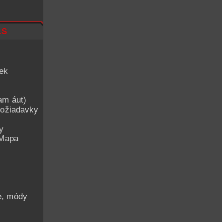
ls
iek
am áut)
ožiadavky
y
 Mapa
he, módy