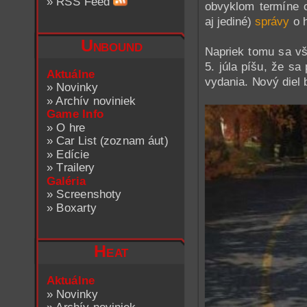
»
RSS Feed
obvyklom termíne o
aj jediné)
správy
o 
Unbound
Napriek tomu sa vš
5. júla píšu, že sa 
Aktuálne
vydania. Nový diel 
»
Novinky
»
Archív noviniek
Game Info
»
O hre
»
Car List (zoznam áut)
»
Edície
»
Trailery
Galéria
»
Screenshoty
»
Boxarty
Heat
Aktuálne
»
Novinky