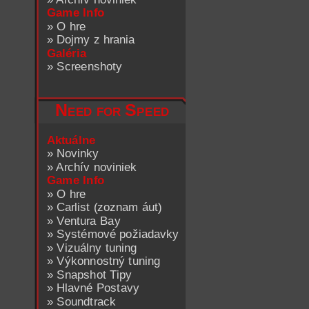
Game Info
»
O hre
»
Dojmy z hrania
Galéria
»
Screenshoty
Need for Speed
Aktuálne
»
Novinky
»
Archív noviniek
Game Info
»
O hre
»
Carlist (zoznam áut)
»
Ventura Bay
»
Systémové požiadavky
»
Vizuálny tuning
»
Výkonnostný tuning
»
Snapshot Tipy
»
Hlavné Postavy
»
Soundtrack