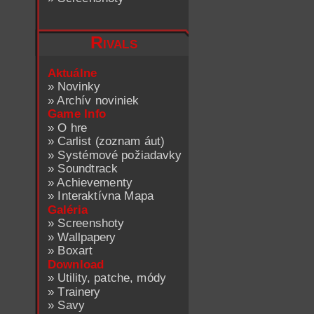
Rivals
Aktuálne
»
Novinky
»
Archív noviniek
Game Info
»
O hre
»
Carlist (zoznam áut)
»
Systémové požiadavky
»
Soundtrack
»
Achievementy
»
Interaktívna Mapa
Galéria
»
Screenshoty
»
Wallpapery
»
Boxart
Download
»
Utility, patche, módy
»
Trainery
»
Savy