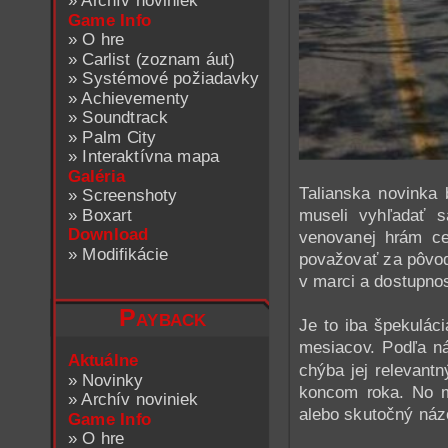
»
Archív noviniek
Game Info
»
O hre
»
Carlist (zoznam áut)
»
Systémové požiadavky
»
Achievementy
»
Soundtrack
»
Palm City
»
Interaktívna mapa
Galéria
Talianska novinka 
»
Screenshoty
»
Boxart
museli vyhľadať 
Download
venovanej hrám cel
»
Modifikácie
považovať za pôvod
v marci a dostupnos
Payback
Je to iba špekulác
mesiacov. Podľa ná
Aktuálne
chýba jej relevant
»
Novinky
koncom roka. No 
»
Archív noviniek
alebo skutočný náz
Game Info
»
O hre