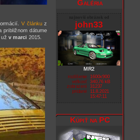
Galéria
najnovší obrázok od
john33
nformácií.
V článku
z
y a približnom dátume
ť už
v marci
2015.
MR2
rozlíšenie
1600x900
veľkosť
340,76 kB
zobrazení
31237
pridané
11.8.2021
15:47:11
Kúpiť na PC