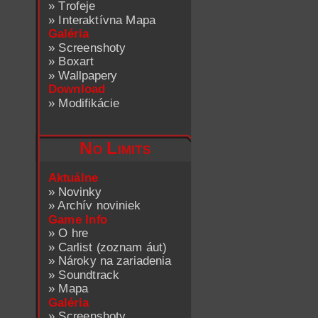
»
Trofeje
»
Interaktívna Mapa
Galéria
»
Screenshoty
»
Boxart
»
Wallpapery
Download
»
Modifikácie
No Limits
Aktuálne
»
Novinky
»
Archív noviniek
Game Info
»
O hre
»
Carlist (zoznam áut)
»
Nároky na zariadenia
»
Soundtrack
»
Mapa
Galéria
»
Screenshoty