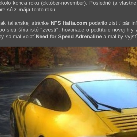
kolo konca roku (október-november). Posledné (a vlastne
hre sú
z mája
tohto roku.
ak talianskej stránke
NFS Italia.com
podarilo zistiť pár i
po sieti šíria isté "zvesti", hovoriace o podtitule novej hr
by sa mal volať
Need for Speed Adrenaline
a mal by vyjs