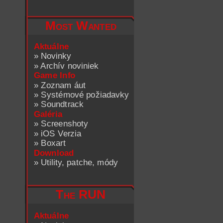
Most Wanted
Aktuálne
»
Novinky
»
Archív noviniek
Game Info
»
Zoznam áut
»
Systémové požiadavky
»
Soundtrack
Galéria
»
Screenshoty
»
iOS Verzia
»
Boxart
Download
»
Utility, patche, módy
The RUN
Aktuálne