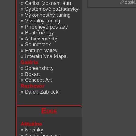
zasla
»
Carlist (zoznam áut)
»
Systémové požiadavky
»
Výkonnostný tuning
»
Vizuálny tuning
»
Príbehové postavy
»
Pouličné ligy
»
Achievementy
»
Soundtrack
»
Fortune Valley
»
Interaktívna Mapa
Galéria
»
Screenshoty
»
Boxart
»
Concept Art
Rozhovor
»
Darek Zabrocki
Edge
Aktuálne
»
Novinky
»
Archív noviniek