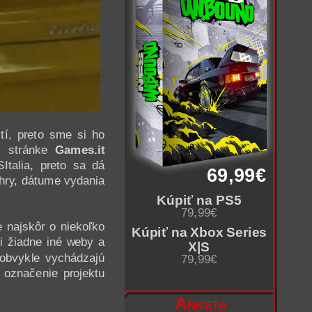
tí, preto sme si ho
j stránke
Games.it
Italia, preto sa dá
69,99€
hry, dátume vydania
Kúpiť na PS5
79,99€
 najskôr o niekoľko
Kúpiť na Xbox Series
i žiadne iné weby a
X|S
 obvykle vychádzajú
79,99€
označenie projektu
Anketa