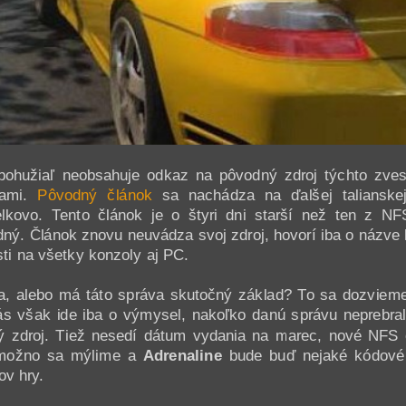
bohužiaľ neobsahuje odkaz na pôvodný zdroj týchto zves
sami.
Pôvodný článok
sa nachádza na ďalšej talianske
kovo. Tento článok je o štyri dni starší než ten z NFS
ný. Článok znovu neuvádza svoj zdroj, hovorí iba o názve 
ti na všetky konzoly aj PC.
ia, alebo má táto správa skutočný základ? To sa dozvieme
s však ide iba o výmysel, nakoľko danú správu neprebral
ný zdroj. Tiež nesedí dátum vydania na marec, nové NFS
možno sa mýlime a
Adrenaline
bude buď nejaké kódové 
ov hry.