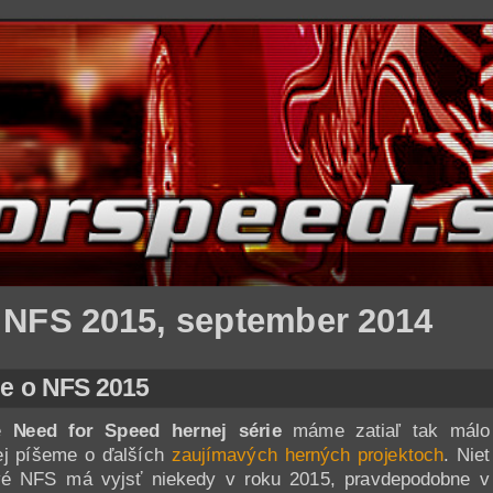
 NFS 2015, september 2014
ie o NFS 2015
le
Need for Speed hernej série
máme zatiaľ tak málo
šej píšeme o ďalších
zaujímavých herných projektoch
. Niet
vé NFS má vyjsť niekedy v roku 2015, pravdepodobne v