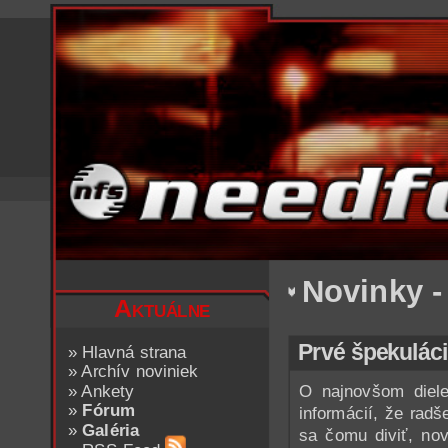
Novinky -
Aktuálne
Prvé špekulác
»
Hlavná strana
»
Archív noviniek
»
Ankety
O najnovšom die
»
Fórum
informácií, že rad
»
Galéria
sa čomu diviť, no