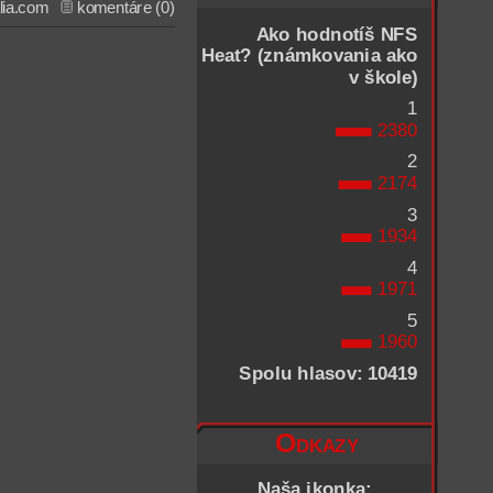
lia.com
komentáre (0)
Ako hodnotíš NFS
Heat? (známkovania ako
v škole)
1
2380
2
2174
3
1934
4
1971
5
1960
Spolu hlasov: 10419
Odkazy
Naša ikonka: