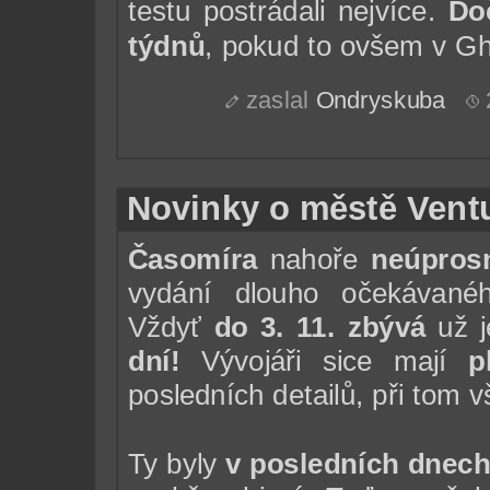
testu postrádali nejvíce.
Do
týdnů
, pokud to ovšem v G
zaslal
Ondryskuba
Novinky o městě Vent
Časomíra
nahoře
neúpros
vydání dlouho očekávan
Vždyť
do 3. 11. zbývá
už j
dní!
Vývojáři sice mají
p
posledních detailů, při tom 
Ty byly
v posledních dnec