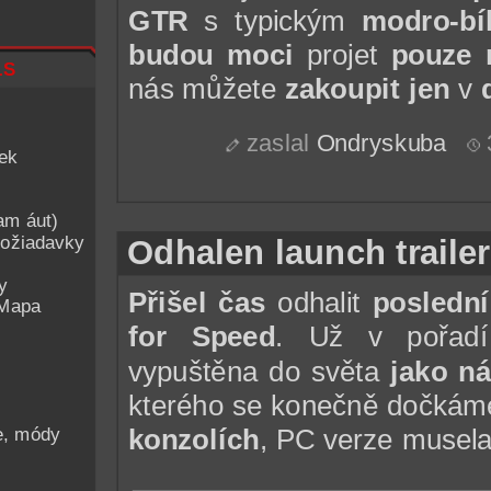
GTR
s typickým
modro-bí
budou moci
projet
pouze 
ls
nás můžete
zakoupit jen
v
d
zaslal
Ondryskuba
iek
am áut)
ožiadavky
Odhalen launch traile
y
Přišel čas
odhalit
poslední 
 Mapa
for Speed
. Už v pořadí
vypuštěna do světa
jako n
kterého se konečně dočkám
he, módy
konzolích
, PC verze musela