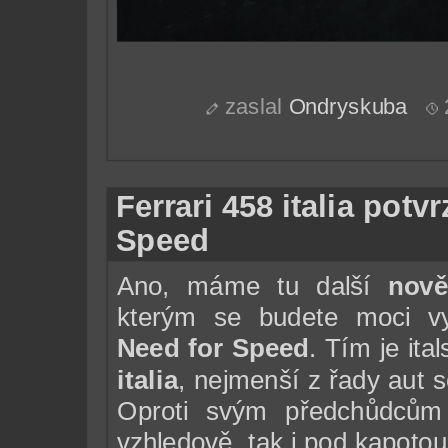
zaslal
Ondryskuba
Ferrari 458 italia pot
Speed
Ano, máme tu další
nově
kterým se budete moci vyř
Need for Speed
. Tím je ita
italia
, nejmenší z řady aut 
Oproti svým předchůdců
vzhledově, tak i pod kapotou