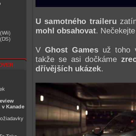
o
U samotného traileru
zat
mohl obsahovat
. Nečekejte
(Wii)
 (DS)
V
Ghost Games
už toho 
takže se asi dočkáme
zre
over
dřívějších ukázek
.
iek
eview
 v Kanade
ožiadavky