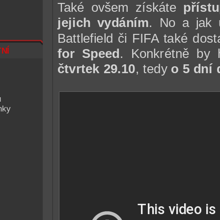
Také ovšem získáte
příst
jejich vydáním
. No a jak 
Battlefield či FIFA také dos
ní
for Speed
. Konkrétně by 
čtvrtek 29.10
, tedy
o 5 dní 
u
nky