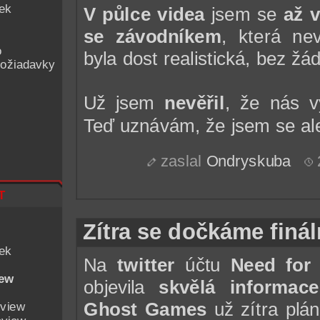
iek
V půlce videa
jsem se
až v
se závodníkem
, která ne
o
byla dost realistická, bez ž
ožiadavky
Už jsem
nevěřil
, že nás v
Teď uznávám, že jsem se a
zaslal
Ondryskuba
t
Zítra se dočkáme finál
iek
Na
twitter
účtu
Need for
iew
objevila
skvělá informace
Ghost Games
už zítra plá
eview