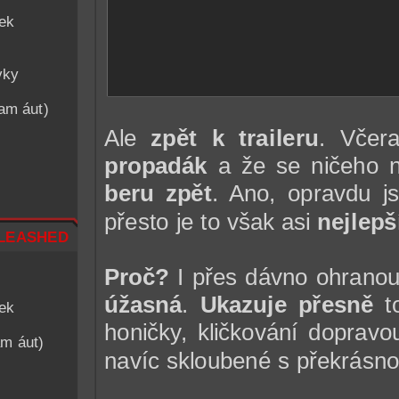
iek
vky
nam áut)
Ale
zpět k traileru
. Včer
propadák
a že se ničeho
beru zpět
. Ano, opravdu j
přesto je to však asi
nejlepší
leashed
Proč?
I přes dávno ohranou
úžasná
.
Ukazuje přesně
t
iek
honičky, kličkování dopravo
am áut)
navíc skloubené s překrásno