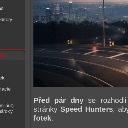
mo
ditory
on
iek
macie
Před pár dny
se rozhodli
am áut)
stránky
Speed Hunters
, ab
nároky
fotek
.