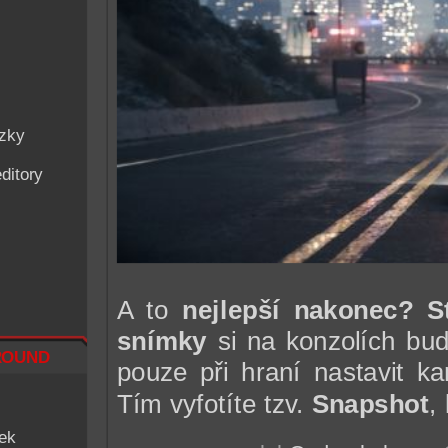
ázky
ditory
A to
nejlepší nakonec?
S
snímky
si na konzolích bu
ound
pouze při hraní nastavit 
Tím vyfotíte tzv.
Snapshot
,
iek