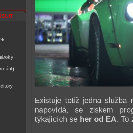
suit
iek
nároky
am áut)
ditory
Existuje totiž jedna služba
napovídá, se ziskem pr
týkajících se
her od EA
. To 