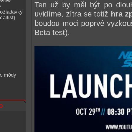
eview
Ten už by měl být po dlo
o
ožiadavky
uvidíme, zítra se totiž
hra z
arlist)
boudou moci poprvé vyzkouš
Beta test).
he, módy
o