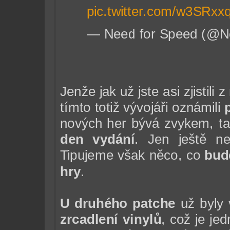
pic.twitter.com/w3SRxx
— Need for Speed (@N
Jenže jak už jste asi zjistili 
tímto totiž vývojáři oznámili
nových her bývá zvykem, t
den vydání
. Jen ještě n
Tipujeme však něco, co
bud
hry
.
U druhého patche
už byly 
zrcadlení vinylů
, což je je