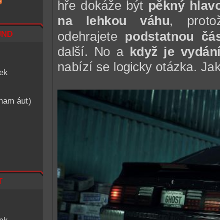
hře dokáže být
pěkný hlav
na lehkou váhu
, prot
nd
odehrajete
podstatnou čá
další. No a
když je vydán
nabízí se logicky otázka. Ja
iek
znam áut)
t