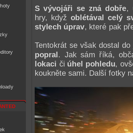
hoty
S vývojáři se zná dobře
,
hry, když
oblétával celý s
stylech úprav
, které pak př
ázky
Tentokrát se však dostal do
ditory
popral
. Jak sám říká, ob
lokaci
či
úhel pohledu
, ovš
koukněte sami. Další fotky 
nloady
nted
iek