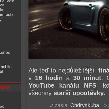
To Take
avy
ia
am áut)
y
cenes
mobilu
Ale teď to nejdůležitější,
finá
il
v
16 hodin
a
30 minut
. 
YouTube kanálu NFS
, k
reet
všechny
starší upoutávky
.
zaslal
Ondryskuba
iek