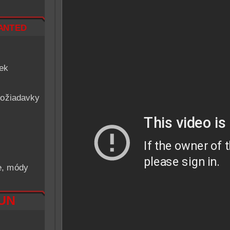
nted
iek
ožiadavky
he, módy
RUN