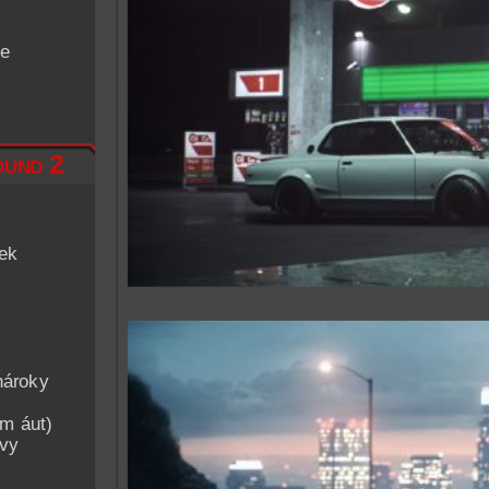
de
und 2
iek
nároky
am áut)
avy