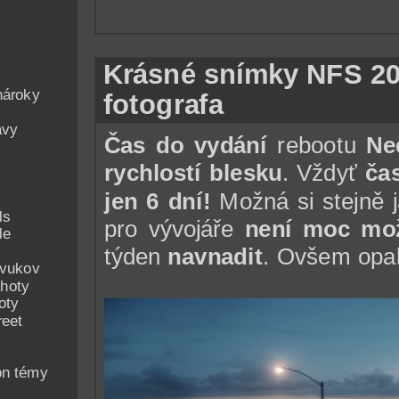
Krásné snímky NFS 20
nároky
fotografa
avy
Čas do vydání
rebootu
Nee
rychlostí blesku
. Vždyť
ča
jen 6 dní!
Možná si stejně j
ls
pro vývojáře
není moc mož
le
týden
navnadit
. Ovšem opak
zvukov
hoty
oty
reet
on témy