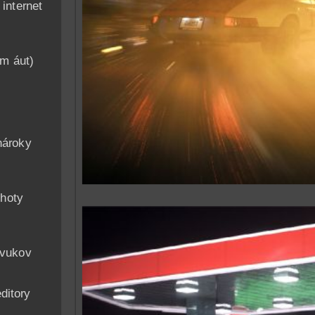
nternet
am áut)
n
nároky
hoty
zvukov
ditory