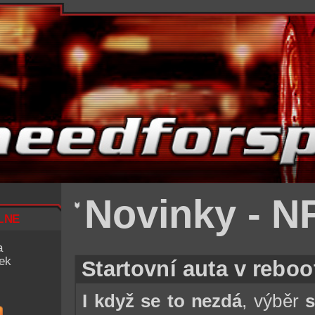
Novinky - N
lne
a
iek
Startovní auta v rebo
I když se to nezdá
, výběr
s