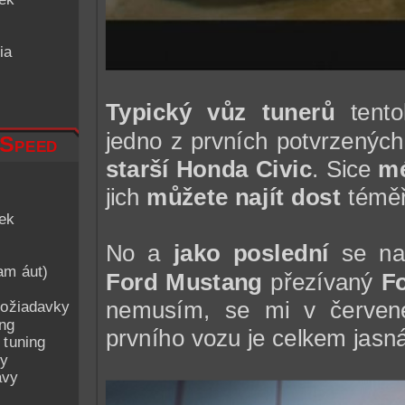
ia
Typický vůz tunerů
tent
jedno z prvních potvrzenýc
 Speed
starší Honda Civic
. Sice
mé
jich
můžete najít dost
témě
iek
No a
jako poslední
se n
am áut)
Ford Mustang
přezívaný
Fo
nemusím, se mi v červené
ožiadavky
ing
prvního vozu je celkem jasn
 tuning
py
avy