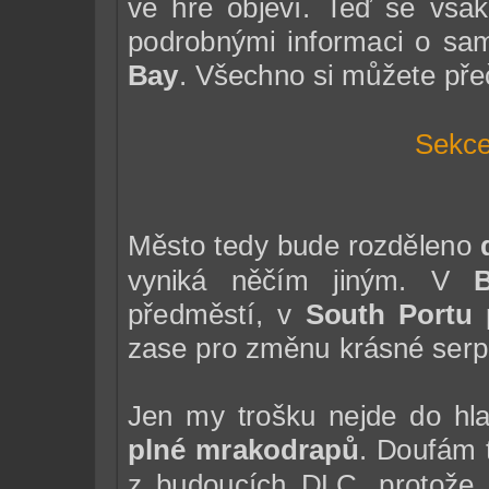
ve hře objeví. Teď se vša
podrobnými informaci o s
Bay
. Všechno si můžete přeč
Sekce
Město tedy bude rozděleno
vyniká něčím jiným. V
předměstí, v
South Portu
p
zase pro změnu krásné serpe
Jen my trošku nejde do hl
plné mrakodrapů
. Doufám 
z budoucích DLC, protože 