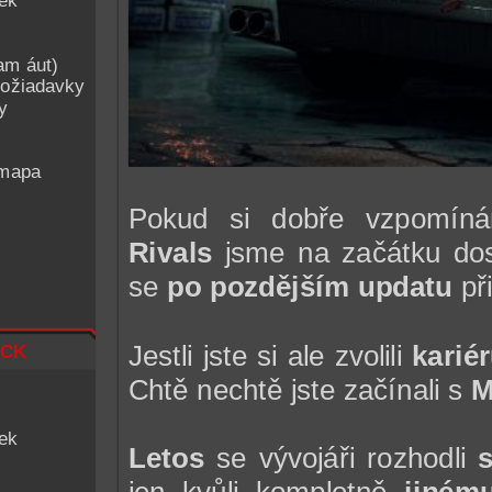
iek
am áut)
ožiadavky
y
 mapa
Pokud si dobře vzpomí
Rivals
jsme na začátku dos
se
po pozdějším updatu
při
ck
Jestli jste si ale zvolili
kariér
Chtě nechtě jste začínali s
M
iek
Letos
se vývojáři rozhodli