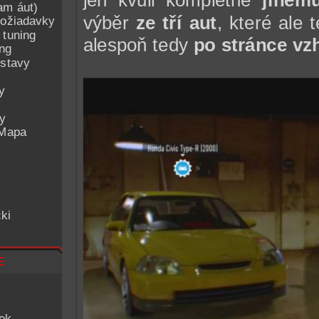
jen kvůli kompletně
jinému
am áut)
výběr
ze tří aut
, které ale 
ožiadavky
 tuning
alespoň tedy
po stránce vz
ing
ostavy
y
ey
 Mapa
ki
e
iek