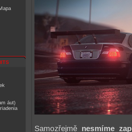
 Mapa
its
iek
am áut)
riadenia
Samozřejmě
nesmíme zap