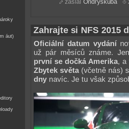
zaslal
Ondryskuba
nároky
Zahrajte si NFS 2015 
am áut)
Oficiální datum vydání
no
už pár měsíců známe. Jen
první se dočká Amerika
, a
Zbytek světa
(včetně nás) s
dny
navíc. Je tu však způsob,
ditory
nloady