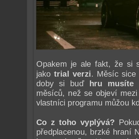
Opakem je ale fakt, že si
jako
trial verzi
. Měsíc sice
doby si buď
hru musíte 
měsíců, než se objeví mez
vlastníci programu můžou kd
Co z toho vyplývá?
Pokud
předplacenou, brzké hraní NF