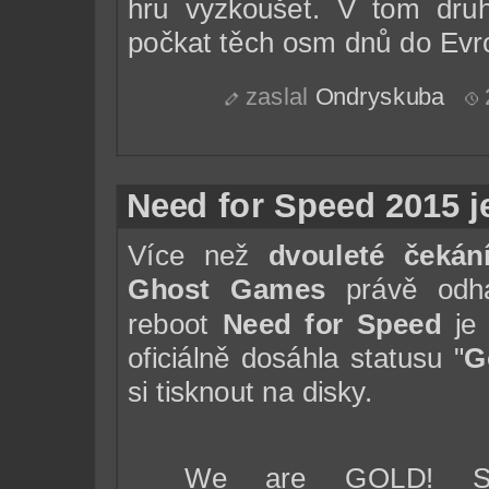
hru vyzkoušet. V tom druh
počkat těch osm dnů do Evr
zaslal
Ondryskuba
Need for Speed 2015 je
Více než
dvouleté čekán
Ghost Games
právě odhal
reboot
Need for Speed
j
oficiálně dosáhla statusu "
G
si tisknout na disky.
We are GOLD! Se