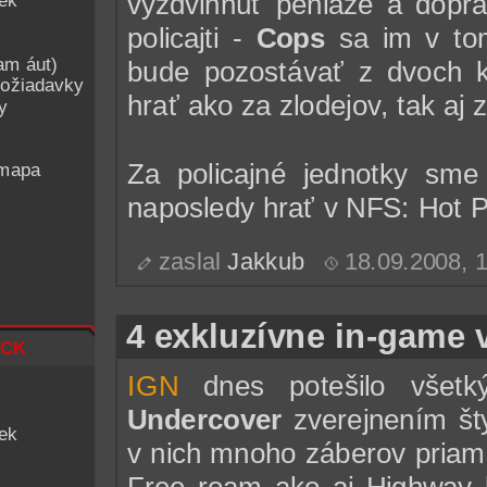
vyzdvihnúť peniaze a doprav
iek
policajti -
Cops
sa im v tom
am áut)
bude pozostávať z dvoch 
ožiadavky
hrať ako za zlodejov, tak aj z
y
Za policajné jednotky sm
 mapa
naposledy hrať v NFS: Hot Pu
zaslal
Jakkub
18.09.2008, 
4 exkluzívne in-game 
ck
IGN
dnes potešilo všetk
Undercover
zverejnením št
iek
v nich mnoho záberov priamo