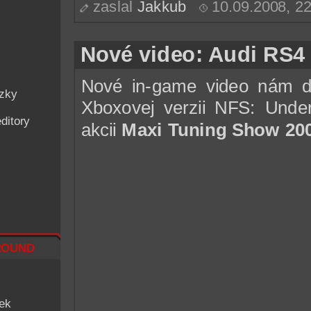
zaslal
Jakkub
10.09.2008, 2
Nové video: Audi RS4
Nové in-game video nám d
ázky
Xboxovej verzii NFS: Unde
ditory
akcii
Maxi Tuning Show 20
ound
iek