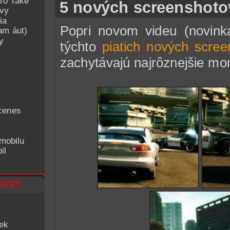
To Take
5 nových screenshoto
avy
ia
Popri novom videu (novink
am áut)
y
týchto
piatich nových scree
zachytávajú najrôznejšie mo
cenes
mobilu
il
reet
iek