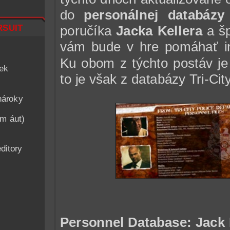
do
personálnej databázy
suit
poručíka
Jacka Kellera
a šp
vám bude v hre pomáhať infi
Ku obom z týchto postáv je 
iek
to je však z databázy Tri-City
nároky
am áut)
ditory
Personnel Database: Jack 