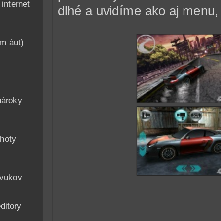
nternet
dlhé a uvidíme ako aj menu, 
am áut)
n
nároky
hoty
zvukov
ditory