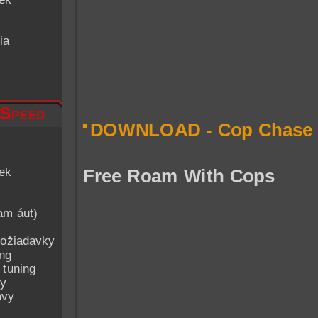
ia
 Speed
DOWNLOAD - Cop Chase
iek
Free Roam With Cops
am áut)
ožiadavky
ing
 tuning
py
avy