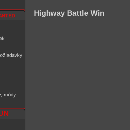
Highway Battle Win
nted
iek
ožiadavky
he, módy
RUN