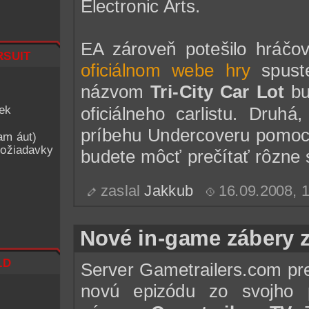
Electronic Arts.
EA zároveň potešilo hráčo
suit
oficiálnom webe hry
spuste
názvom
Tri-City Car Lot
bu
iek
oficiálneho carlistu. Druhá
príbehu Undercoveru pomocou
am áut)
ožiadavky
budete môcť prečítať rôzne 
zaslal
Jakkub
16.09.2008, 
Nové in-game zábery 
ld
Server Gametrailers.com pr
novú epizódu zo svojho