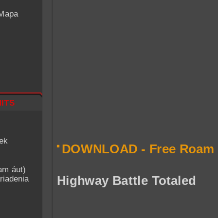
 Mapa
its
iek
DOWNLOAD - Free Roam 
am áut)
Highway Battle Totaled
riadenia