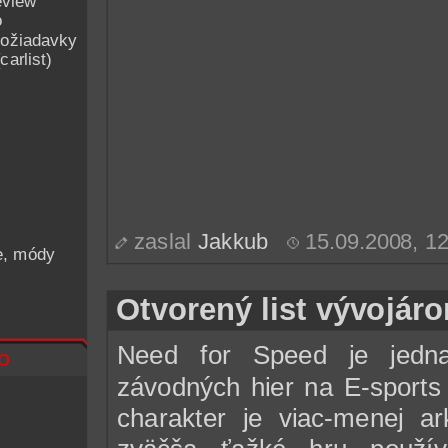
eview
o
ožiadavky
arlist)
zaslal
Jakkub
15.09.2008, 1
he, módy
Otvorený list vývojá
Need for Speed je jedna
o
závodných hier na E-sports 
charakter je viac-menej a