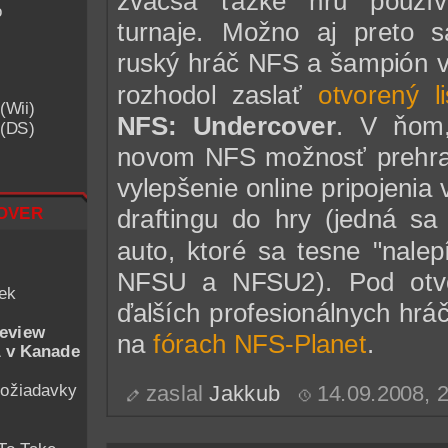
zväčša ťažké hru použív
o
turnaje. Možno aj preto
ruský hráč NFS a šampión
rozhodol zaslať
otvorený li
(Wii)
NFS: Undercover
. V ňom,
 (DS)
novom NFS možnosť prehrat
vylepšenie online pripojenia 
over
draftingu do hry (jedná s
auto, ktoré sa tesne "nale
NFSU a NFSU2). Pod otvor
iek
ďalších profesionálnych hrá
eview
na
fórach NFS-Planet
.
 v Kanade
ožiadavky
zaslal
Jakkub
14.09.2008, 