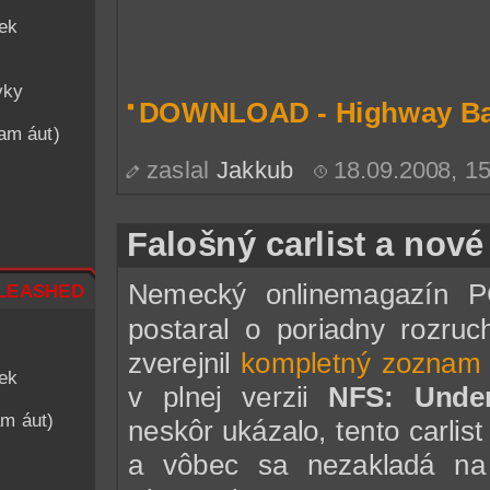
iek
vky
DOWNLOAD - Highway Bat
nam áut)
zaslal
Jakkub
18.09.2008, 1
Falošný carlist a nové
leashed
Nemecký onlinemagazín 
postaral o poriadny rozru
zverejnil
kompletný zoznam 
iek
v plnej verzii
NFS: Unde
am áut)
neskôr ukázalo, tento carlis
a vôbec sa nezakladá na 