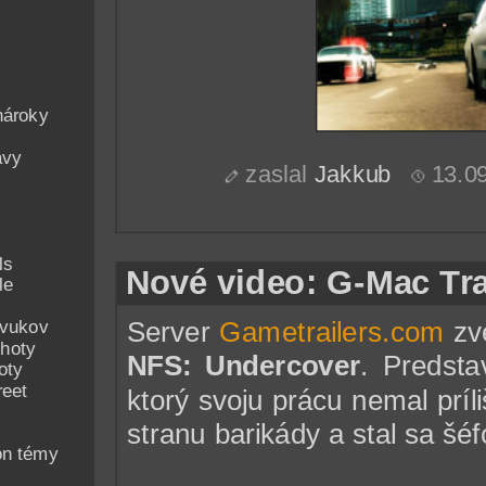
nároky
avy
zaslal
Jakkub
13.0
ls
Nové video: G-Mac Tra
le
Server
Gametrailers.com
zve
zvukov
hoty
NFS: Undercover
. Predsta
oty
reet
ktorý svoju prácu nemal príli
stranu barikády a stal sa š
on témy