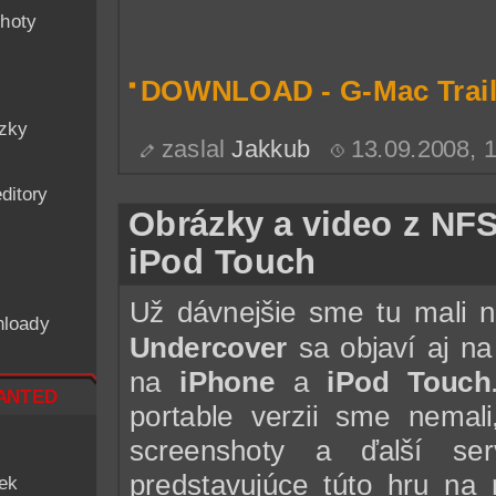
hoty
DOWNLOAD - G-Mac Trail
ázky
zaslal
Jakkub
13.09.2008, 
ditory
Obrázky a video z NFS
iPod Touch
Už dávnejšie sme tu mali 
nloady
Undercover
sa objaví aj na
na
iPhone
a
iPod Touch
nted
portable verzii sme nemal
screenshoty a ďalší se
predstavujúce túto hru na 
iek