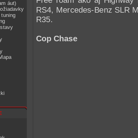
Free roam ako aj Highway 
am áut)
RS4, Mercedes-Benz SLR Mc
ožiadavky
 tuning
R35.
ing
ostavy
Cop Chase
y
ey
 Mapa
ki
e
iek