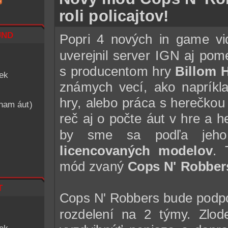
roli policajtov!
nd
Popri 4 nových in game vid
uverejnil server IGN aj po
s producentom hry
Billom 
iek
známych vecí, ako napríkla
hry, alebo práca s herečko
znam áut)
reč aj o počte áut v hre a
by sme sa podľa jeho
licencovaných modelov
. 
mód zvaný
Cops N' Robber
t
Cops N' Robbers bude podpo
rozdelení na 2 týmy. Zlod