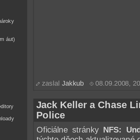
nároky
am áut)
zaslal
Jakkub
08.09.2008, 2
Jack Keller a Chase Li
ditory
Police
nloady
Oficiálne stránky
NFS: Und
týchto dňoch aktualizované 