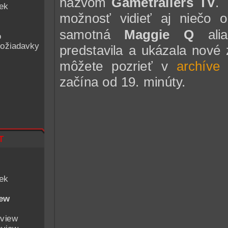
názvom
Gametrailers TV
.
iek
možnosť vidieť aj niečo
samotná
Maggie Q
ali
o
ožiadavky
predstavila a ukázala nové
môžete pozrieť v
archíve
začína od 19. minúty.
t
iek
iew
eview