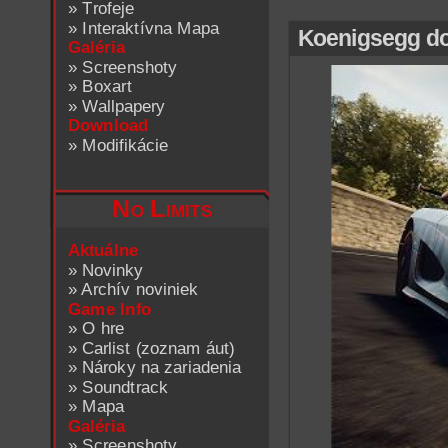
»
Trofeje
»
Interaktívna Mapa
Koenigsegg do
Galéria
»
Screenshoty
»
Boxart
»
Wallpapery
Download
»
Modifikácie
No Limits
Aktuálne
»
Novinky
»
Archív noviniek
Game Info
»
O hre
»
Carlist (zoznam áut)
»
Nároky na zariadenia
»
Soundtrack
»
Mapa
Galéria
»
Screenshoty