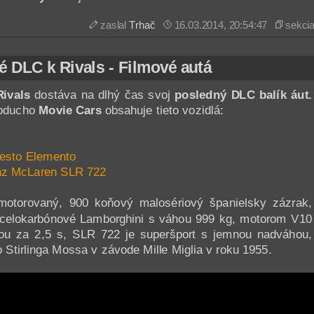
zaslal
Trhač
16.03.2014, 20:54:47
sekci
é DLC k Rivals - Filmové autá
Rivals
dostáva na dlhý čas svoj
posledný DLC balík áut.
noducho
Movie Cars
obsahuje tieto vozidlá:
Sesto Elemento
nz McLaren SLR 722
otorovaný, 900 koňový malosériový španielsky zázrak,
 celokarbónové Lamborghini s váhou 999 kg, motorom V10
kou za 2,5 s, SLR 722 je superšport s jemnou nadváhou,
o Stirlinga Mossa v závode Mille Miglia v roku 1955.