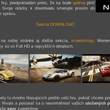
 hry, predpokladám preto, že sa bude
galéria
plniť
. Svoje otázky k downloadu smerujte prosím do
o správu.
Sekcia DOWNLOAD
na našej stránke aj ďalšia sekcia,
screenshoty
. Momen
ky sú vo Full HD a najvyšších detailoch.
ety tu mnoho hlasujúcich prešlo celú hru, pokiaľ chcete po
Rivals a postarať sa o nesmrteľnosť vašich
uložených p
vaše
savy
zverejníme.