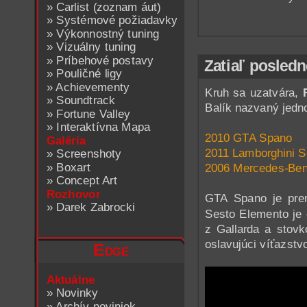
»
Carlist (zoznam áut)
»
Systémové požiadavky
»
Výkonnostný tuning
»
Vizuálny tuning
»
Príbehové postavy
Zatiaľ posledn
»
Pouličné ligy
»
Achievementy
Kruh sa uzatvára,
»
Soundtrack
Balík nazvaný jed
»
Fortune Valley
»
Interaktívna Mapa
2010 GTA Spano
Galéria
2011 Lamborghini 
»
Screenshoty
»
Boxart
2006 Mercedes-Be
»
Concept Art
Rozhovor
GTA Spano je prem
»
Darek Zabrocki
Sesto Elemento je
z Gallarda a stov
oslavujúci víťazstv
Edge
Aktuálne
»
Novinky
»
Archív noviniek