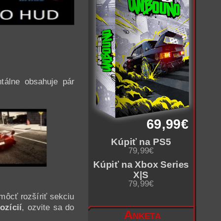
tálne obsahuje pár
69,99€
Kúpiť na PS5
79,99€
Kúpiť na Xbox Series
X|S
79,99€
môcť rozšíriť sekciu
ozícií
, ozvite sa do
Anketa