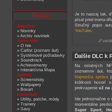
Je to naozaj tak, ď
Rivals
písal pred troma d
Stručný popis au
Aktuálne
YouTube
.
»
Novinky
»
Archív noviniek
Game Info
zasla
»
O hre
»
Carlist (zoznam áut)
»
Systémové požiadavky
Ďalšie DLC k 
»
Soundtrack
»
Achievementy
Na ostatných NF
»
Interaktívna Mapa
zoznamov áut, k
Galéria
Najnovšia správa
p
»
Screenshoty
krátkosti hovorí
»
Wallpapery
prekvapenie
už na 
»
Boxart
Download
Ide jednoznačne o 
»
Utility, patche, módy
»
Trainery
momentálne predst
»
Savy
Super Sport, H