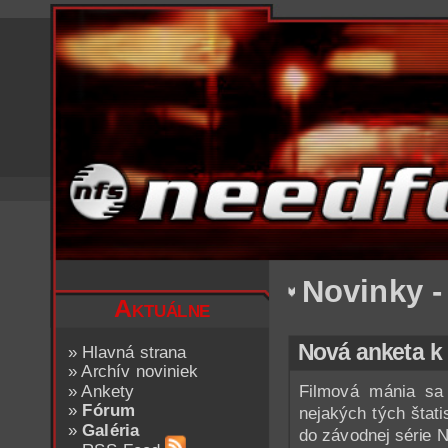
Novinky -
Aktuálne
Nová anketa k 
»
Hlavná strana
»
Archív noviniek
»
Ankety
Filmová mánia sa 
»
Fórum
nejakých tých štat
»
Galéria
do závodnej série 