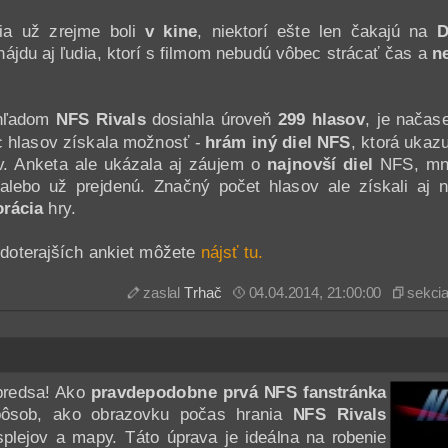
via už zrejme boli
v kine
, niektorí ešte len čakajú na
D
ájdu aj ľudia, ktorí s filmom nebudú vôbec strácať čas a
n
ohľadom
NFS Rivals
dosiahla úroveň
299 hlasov
, je načase
c hlasov získala možnosť -
hrám iný diel NFS
, ktorá ukaz
v. Anketa ale ukázala aj záujem o
najnovší diel
NFS, mno
alebo už prejdenú. Značný počet hlasov ale získali aj 
orácia
hry.
doterajších ankiet môžete
nájsť tu.
zaslal
Trhač
04.04.2014, 21:00:00
sekci
 predsa! Ako
pravdepodobne prvá NFS fanstránka
ôsob, ako obrazovku počas hrania
NFS Rivals
splejov a mapy. Táto úprava je ideálna na robenie