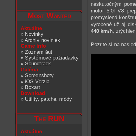
neskutočným pome
motor 5.0l V8 pr
Most Wanted
premyslená konštru
vyrobené už aj di
Aktuálne
440 km/h
, zrýchle
»
Novinky
»
Archív noviniek
Pozrite si na nasle
Game Info
»
Zoznam áut
»
Systémové požiadavky
»
Soundtrack
Galéria
»
Screenshoty
»
iOS Verzia
»
Boxart
Download
»
Utility, patche, módy
The RUN
Aktuálne