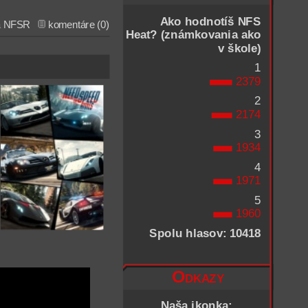
Ako hodnotíš NFS
a
NFSR
komentáre (0)
Heat? (známkovania ako
v škole)
1
2379
2
2174
3
1934
4
1971
5
1960
Spolu hlasov: 10418
Odkazy
Naša ikonka: