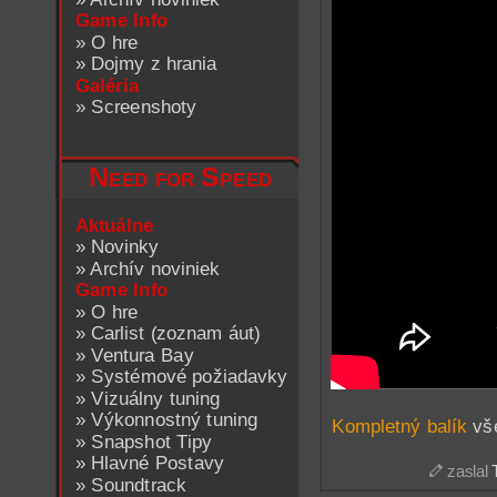
Game Info
»
O hre
»
Dojmy z hrania
Galéria
»
Screenshoty
Need for Speed
Aktuálne
»
Novinky
»
Archív noviniek
Game Info
»
O hre
»
Carlist (zoznam áut)
»
Ventura Bay
»
Systémové požiadavky
»
Vizuálny tuning
»
Výkonnostný tuning
Kompletný balík
vše
»
Snapshot Tipy
»
Hlavné Postavy
zaslal
»
Soundtrack