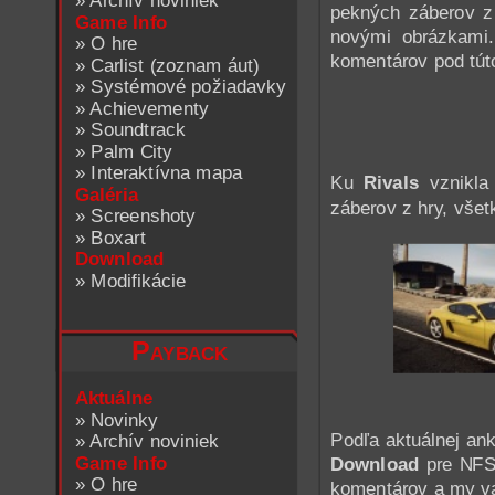
»
Archív noviniek
pekných záberov z
Game Info
novými obrázkami
»
O hre
komentárov pod tút
»
Carlist (zoznam áut)
»
Systémové požiadavky
»
Achievementy
»
Soundtrack
»
Palm City
»
Interaktívna mapa
Ku
Rivals
vznikla 
Galéria
záberov z hry, všet
»
Screenshoty
»
Boxart
Download
»
Modifikácie
Payback
Aktuálne
»
Novinky
Podľa aktuálnej ank
»
Archív noviniek
Game Info
Download
pre NFS 
»
O hre
komentárov a my 