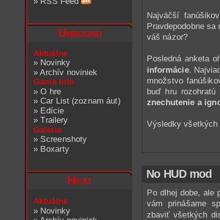
»
RSS Feed
Najväčší fanúšiko
Pravdepodobne sa n
Unbound
váš názor?
Aktuálne
Posledná anketa 
»
Novinky
informácie
. Najvia
»
Archív noviniek
množstvo fanúšiko
Game Info
buď hru rozohratú 
»
O hre
»
Car List (zoznam áut)
znechutenie a ign
»
Edície
»
Trailery
Výsledky všetkých 
Galéria
»
Screenshoty
»
Boxarty
No HUD mod
Heat
Po dlhej dobe, ale
Aktuálne
vám prinášame sp
»
Novinky
zbaviť všetkých di