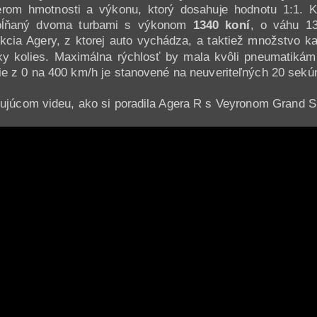
rom hmotnosti a výkonu, ktorý dosahuje hodnotu 1:1.
epĺňaný dvoma turbami s výkonom
1340 koní
, o váhu 13
kcia Agery, z ktorej auto vychádza, a taktiež množstvo ka
sky kolies. Maximálna rýchlosť by mala kvôli pneumatik
nie z 0 na 400 km/h je stanovené na neuveriteľných 20 sekú
dujúcom videu, ako si poradila Agera R s Veyronom Grand S