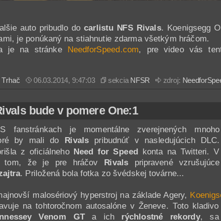
alšie auto pribudlo do
carlistu NFS Rivals
. Koenigsegg O
ňami, je ponúkaný na stiahnutie zdarma všetkým hráčom.
ta je na stránke
NeedforSpeed.com
, pre video vás te
l
Trhač
06.03.2014, 9:47:03
sekcia
NFSR
zdroj:
NeedforSpe
Rivals bude v pomere One:1
S fanstránkach je momentálne zverejnených mnoho
toré by mali do
Rivals
pribudnúť v nasledujúcich DLC.
rišla z oficiálneho
Need for Speed
konta na Twitteri. V
 o tom, že je pre hráčov
Rivals
pripravené vzrušujúce
zajtra
. Priložená bola fotka zo švédskej továrne...
najnovší malosériový hyperstroj na základe Agery,
Koenigs
avuje na tohtoročnom autosalóne v Ženeve. Toto kladiv
ennessey Venom GT
a ich
rýchlostné rekordy
, sa