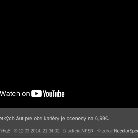
tkých áut pre obe kariéry je ocenený na 6,99€.
Trhač
12.03.2014, 21:34:02
sekcia
NFSR
zdroj:
NeedforSpe