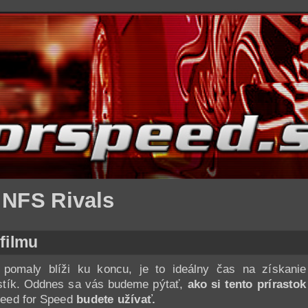
 NFS Rivals
filmu
pomaly blíži ku koncu, je to ideálny čas na získanie
istík. Oddnes sa vás budeme pýtať,
ako si tento prírastok
Need for Speed
budete užívať.