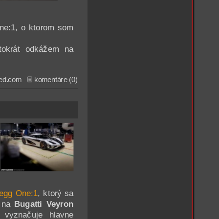
ne:1, o ktorom som
ntokrát odkážem na
ed.com
komentáre (0)
egg One:1
, ktorý sa
o na
Bugatti Veyron
 vyznačuje hlavne