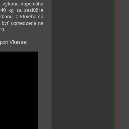
 K výkonu dopomáha
40 kg sa zaslúžila
rbónu, z ktorého sú
ám byť obmedzená na
nd.
port Vitesse: