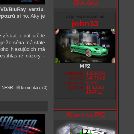
Galéria
VD/BluRay verziu
.
epozrú si
ho. Aký je
najnovší obrázok od
john33
 získať z dát určité
uje že séria má stále
ho hlasujúcich má
nesúhlasné názory -
MR2
rozlíšenie
1600x900
veľkosť
340,76 kB
zobrazení
31234
pridané
11.8.2021
a
NFSR
komentáre (0)
15:47:11
Kúpiť na PC