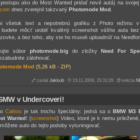
 postupu ako do Most Wanted pridať nové autá) na svojej
.com
dnes zverejnil takzvaný
Photomode Mod
.
i všetok text a nepotrebnú grafiku z Photo režimu v
 budete môcť urobiť kvalitný screenshot vášho auta bez
azovke, a bez toho, aby ste ho museli uploadnúť na Needfo
rujte súbor
photomode.big
do zložky
Need For Spe
ezabudnite zálohovať.
otomode Mod
(5,26 kB - ZIP)
zaslal
Jakkub
19.11.2008, 15:31:39
sekcia
N
MW v Undercoveri!
do
Calistu
je tak trochu špeciálny: jedná sa o
BMW M3 
st Wanted
! (
screenshot
) Video, ktoré je k nemu priložen
 môžete auto do tejto podoby vytuningovať.