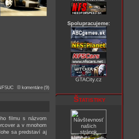
Spolupracujeme:
GTACity.cz
NFSUC
komentáre (9)
Štatistiky
eho filmu s názvom
dercover a v mnohom
lohe sa predstaví aj