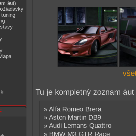
am áut)
ožiadavky
 tuning
ing
ostavy
y
ey
 Mapa
vše
Tu je kompletný zoznam áut 
ki
» Alfa Romeo Brera
e
» Aston Martin DB9
» Audi Lemans Quattro
» BMW M3 GTR Race
iek