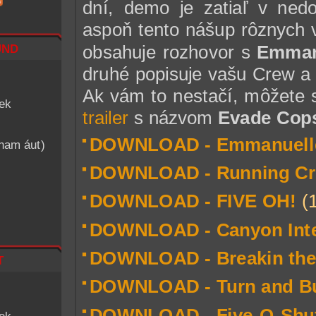
dní, demo je zatiaľ v ned
aspoň tento nášup rôznych 
nd
obsahuje rozhovor s
Emman
druhé popisuje vašu Crew a 
Ak vám to nestačí, môžete s
iek
trailer
s názvom
Evade Cop
DOWNLOAD - Emmanuell
znam áut)
DOWNLOAD - Running C
DOWNLOAD - FIVE OH!
(
DOWNLOAD - Canyon Inte
DOWNLOAD - Breakin th
t
DOWNLOAD - Turn and B
DOWNLOAD - Five-O-Shuf