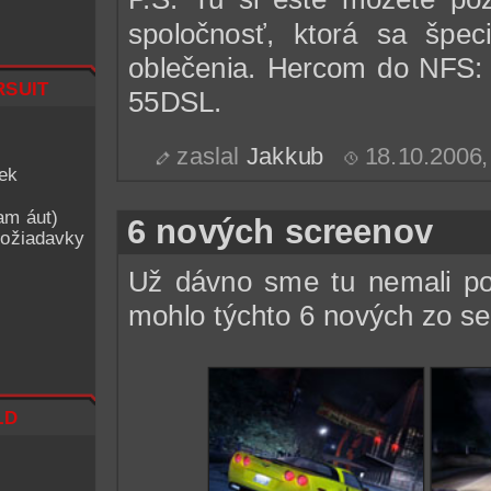
spoločnosť, ktorá sa špeci
oblečenia. Hercom do NFS:
suit
55DSL.
zaslal
Jakkub
18.10.2006
iek
am áut)
6 nových screenov
ožiadavky
Už dávno sme tu nemali p
mohlo týchto 6 nových zo s
ld