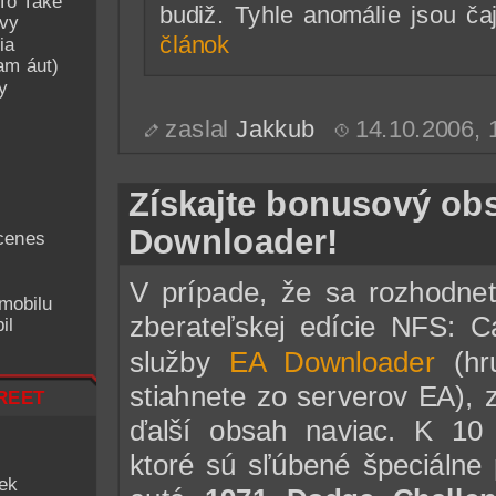
To Take
budiž. Tyhle anomálie jsou ča
avy
článok
ia
am áut)
y
zaslal
Jakkub
14.10.2006,
Získajte bonusový ob
Downloader!
cenes
V prípade, že sa rozhodnete
mobilu
zberateľskej edície NFS: C
il
služby
EA Downloader
(hru
reet
stiahnete zo serverov EA), 
ďalší obsah naviac. K 10
ktoré sú sľúbené špeciálne 
iek