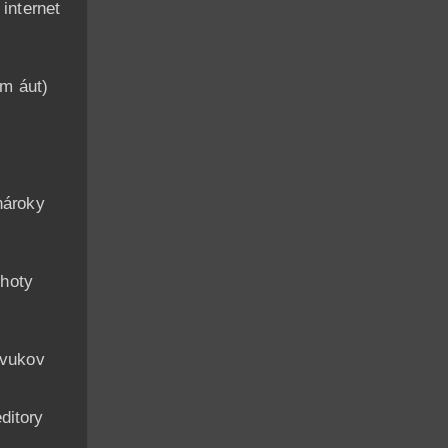
nternet
am áut)
n
nároky
hoty
zvukov
ditory