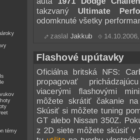
autá
1971 Dodge Challen
takzvaný
Ultimate Perf
odomknuté všetky performan
nároky
zaslal
Jakkub
14.10.2006
avy
Flashové upútavky
Oficiálna britská NFS: Ca
ls
propagovať prichádzajú
le
viacerými flashovými min
zvukov
môžete skrátiť čakanie na 
hoty
oty
Skúsiť si môžete tuning p
reet
GT alebo Nissan 350Z. Pokú
z 2D siete môžete skúsiť v
on témy
tu
utilita
na tvorbu vlastného