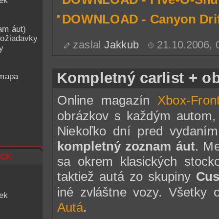
iek
DOWNLOAD - Canyon Drif
am áut)
ožiadavky
zaslal
Jakkub
21.10.2006,
y
Kompletný carlist + o
 mapa
Online magazín
Xbox-Fron
obrázkov s každým autom, 
Niekoľko dní pred vydaním
kompletný zoznam áut
. Me
ck
sa okrem klasických stock
taktiež autá zo skupiny
Cu
iné zvláštne vozy. Všetky o
iek
Autá
.