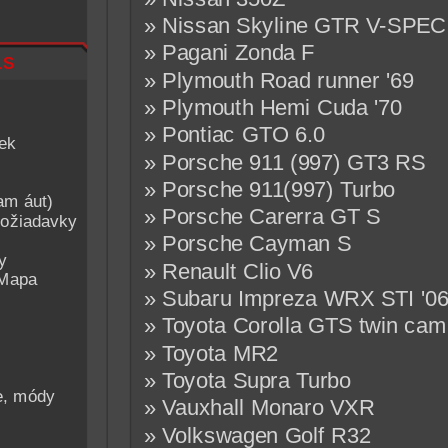
» Nissan Skyline GTR V-SPEC
» Pagani Zonda F
ls
» Plymouth Road runner '69
» Plymouth Hemi Cuda '70
» Pontiac GTO 6.0
iek
» Porsche 911 (997) GT3 RS
» Porsche 911(997) Turbo
am áut)
» Porsche Carerra GT S
ožiadavky
» Porsche Cayman S
y
» Renault Clio V6
 Mapa
» Subaru Impreza WRX STI '0
» Toyota Corolla GTS twin cam
» Toyota MR2
» Toyota Supra Turbo
he, módy
» Vauxhall Monaro VXR
» Volkswagen Golf R32