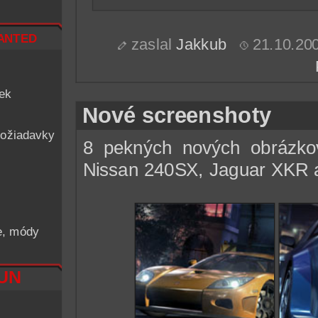
nted
zaslal
Jakkub
21.10.20
iek
Nové screenshoty
ožiadavky
8 pekných nových obrázko
Nissan 240SX, Jaguar XKR a 
he, módy
RUN