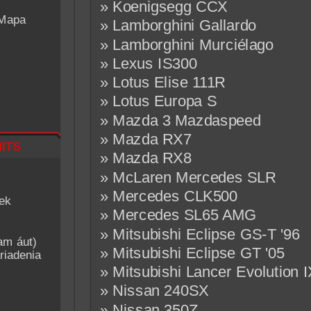
» Koenigsegg CCX
 Mapa
» Lamborghini Gallardo
» Lamborghini Murciélago
» Lexus IS300
» Lotus Elise 111R
» Lotus Europa S
» Mazda 3 Mazdaspeed
» Mazda RX7
its
» Mazda RX8
» McLaren Mercedes SLR
» Mercedes CLK500
iek
» Mercedes SL65 AMG
» Mitsubishi Eclipse GS-T '96
am áut)
» Mitsubishi Eclipse GT '05
riadenia
» Mitsubishi Lancer Evolution 
» Nissan 240SX
» Nissan 350Z