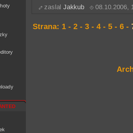
hoty
zaslal
Jakkub
08.10.2006,
Strana:
1
-
2
-
3
-
4
-
5
-
6
-
ázky
ditory
Arch
nloady
nted
iek