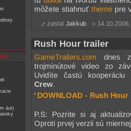
môžete stiahnuť
theme
pre 
mo
ditory
zaslal
Jakkub
14.10.2006
Rush Hour trailer
on
GameTrailers.com
dnes zve
trojminútové video zo z
Uvidíte častú kooperáciu 
iek
Crew
.
macie
DOWNLOAD - Rush Hour
am áut)
P.S: Pozrite si aj aktualiz
nároky
Oproti prvej verzii sú miernej