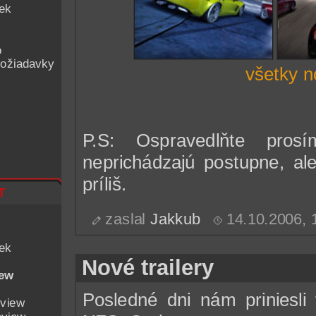
iek
o
ožiadavky
všetky n
P.S: Ospravedlňte pro
neprichádzajú postupne, al
príliš.
t
zaslal
Jakkub
14.10.2006,
iek
Nové trailery
iew
Posledné dni nám priniesli 
eview