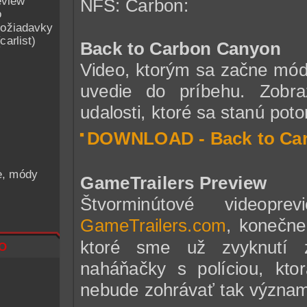
eview
NFS: Carbon:
o
ožiadavky
arlist)
Back to Carbon Canyon
Video, ktorým sa začne mód 
uvedie do príbehu. Zobr
udalosti, ktoré sa stanú pot
DOWNLOAD - Back to Ca
he, módy
GameTrailers Preview
Štvorminútové videopre
GameTrailers.com
, konečn
o
ktoré sme už zvyknutí z 
naháňačky s políciou, kt
nebude zohrávať tak význam