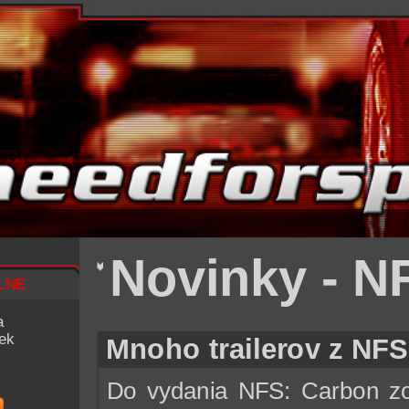
Novinky - N
lne
a
iek
Mnoho trailerov z NF
Do vydania NFS: Carbon zo