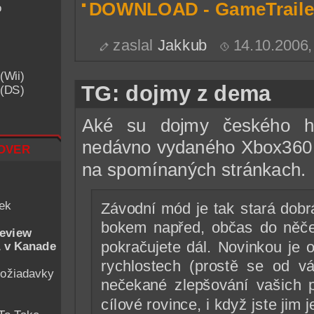
DOWNLOAD - GameTraile
o
zaslal
Jakkub
14.10.2006
(Wii)
TG: dojmy z dema
 (DS)
Aké su dojmy českého he
nedávno vydaného Xbox360
over
na spomínaných stránkach.
iek
Závodní mód je tak stará dob
bokem napřed, občas do něče
eview
pokračujete dál. Novinkou je
 v Kanade
rychlostech (prostě se od v
ožiadavky
nečekané zlepšování vašich p
cílové rovince, i když jste jim j