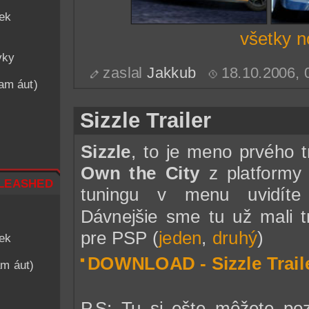
iek
všetky n
vky
zaslal
Jakkub
18.10.2006,
nam áut)
Sizzle Trailer
Sizzle
, to je meno prvého t
Own the City
z platform
leashed
tuningu v menu uvidíte
Dávnejšie sme tu už mali t
pre PSP (
jeden
,
druhý
)
iek
DOWNLOAD - Sizzle Trail
am áut)
P.S: Tu si ešte môžete po