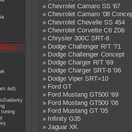
» Chevrolet Camaro SS '67
» Chevrolet Camaro '08 Conce
ia
» Chevrolet Chevelle SS 454
» Chevrolet Corvette C6 Z06
» Chrysler 300C SRT-8
» Dodge Challenger R/T '71
 Speed
» Dodge Challenger Concept
» Dodge Charger R/T '69
» Dodge Charger SRT-8 '06
iek
» Dodge Viper SRT=10
» Ford GT
am áut)
» Ford Mustang GT500 '69
ožiadavky
» Ford Mustang GT500 '06
ing
» Ford Mustang GT '05
 tuning
py
» Infinity G35
avy
» Jaguar XK