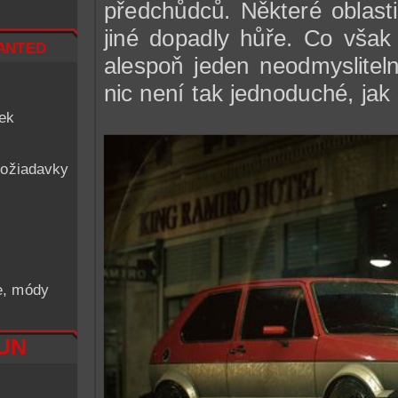
předchůdců. Některé oblasti
jiné dopadly hůře. Co však 
nted
alespoň jeden neodmyslitel
nic není tak jednoduché, jak
iek
ožiadavky
he, módy
RUN