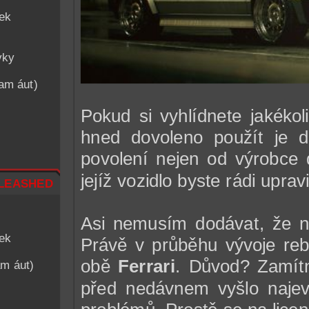
iek
vky
nam áut)
Pokud si vyhlídnete jakékol
hned dovoleno použít je d
povolení nejen od výrobce d
jejíž vozidlo byste rádi upravil
leashed
Asi nemusím dodávat, že ne
iek
Právě v průběhu vývoje reb
obě
Ferrari
. Důvod? Zamítnu
am áut)
před nedávnem vyšlo najevo