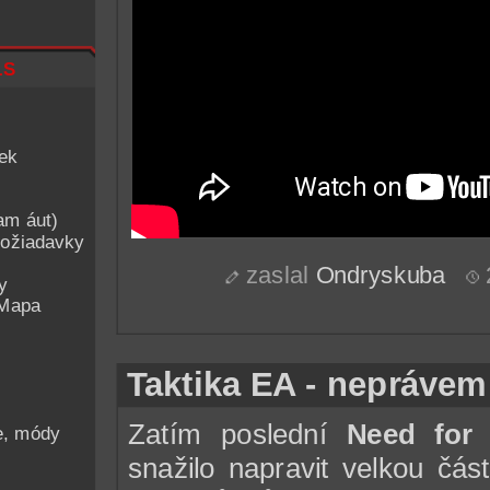
ls
iek
am áut)
ožiadavky
zaslal
Ondryskuba
y
 Mapa
Taktika EA - neprávem 
Zatím poslední
Need for
he, módy
snažilo napravit velkou čá