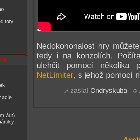
mo
ditory
Nedokononalost hry můžet
tedy i na konzolích. Počí
on
ulehčit pomocí několika 
NetLimiter
, s jehož pomocí n
iek
zaslal
Ondryskuba
macie
am áut)
nároky