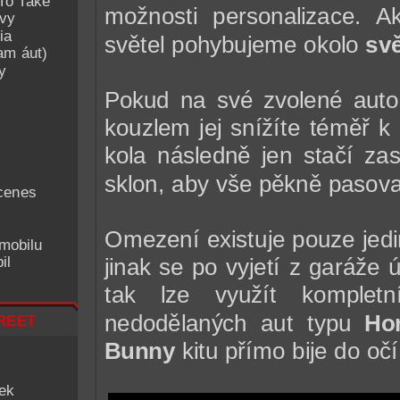
To Take
možnosti personalizace. A
avy
ia
světel pohybujeme okolo
svě
am áut)
y
Pokud na své zvolené auto 
kouzlem jej snížíte téměř k
kola následně jen stačí zas
sklon, aby vše pěkně pasova
cenes
Omezení existuje pouze jedi
mobilu
il
jinak se po vyjetí z garáže
tak lze využít komplet
reet
nedodělaných aut typu
Ho
Bunny
kitu přímo bije do očí
iek