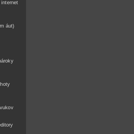
nternet
am áut)
n
nároky
hoty
zvukov
ditory