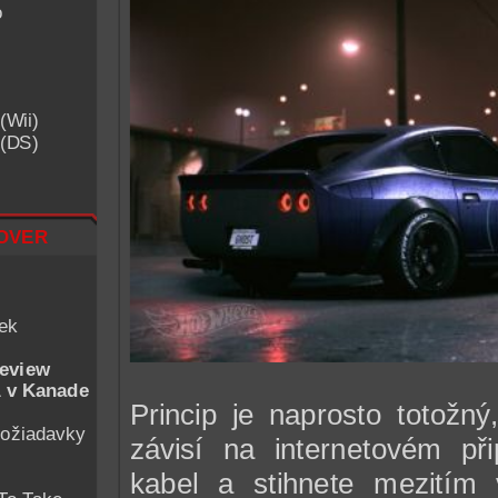
o
(Wii)
 (DS)
over
iek
eview
 v Kanade
Princip je naprosto totožn
ožiadavky
závisí na internetovém při
kabel a stihnete mezitím 