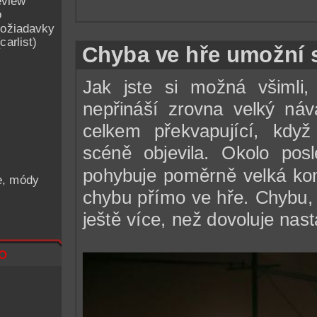
eview
o
ožiadavky
arlist)
Chyba ve hře umožní s
Jak jste si možná všimli
nepřináší zrovna velký náv
celkem překvapující, kdy
scéně objevila. Okolo pos
pohybuje poměrně velká komu
he, módy
chybu přímo ve hře. Chybu, 
ještě více, než dovoluje nas
o