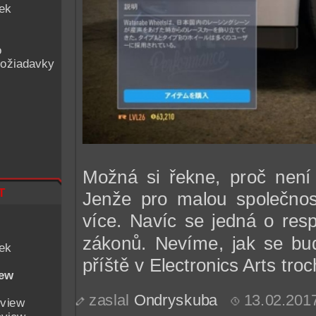
iek
o
ožiadavky
Možná si řekne, proč není
t
Jenže pro malou společnos
více. Navíc se jedná o res
zákonů. Nevíme, jak se bud
iek
příště v Electronics Arts tro
iew
zaslal
Ondryskuba
13.02.201
eview