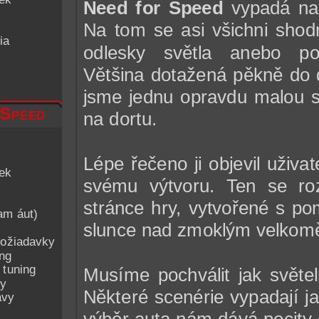
Need for Speed
vypadá na 
Na tom se asi všichni shod
ia
odlesky světla anebo p
Většina dotažená pěkně do de
jsme jednu opravdu malou sk
 Speed
na dortu.
Lépe řečeno ji objevil uživa
iek
svému výtvoru. Ten se roz
stránce hry, vytvořené s po
am áut)
slunce nad zmoklým velkom
ožiadavky
ing
 tuning
Musíme pochválit jak světe
py
Některé scenérie vypadají j
avy