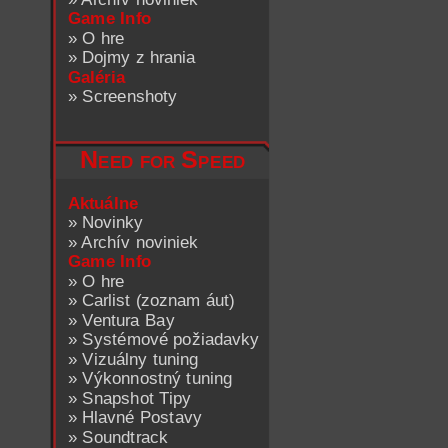
Game Info
»
O hre
»
Dojmy z hrania
Galéria
»
Screenshoty
Need for Speed
Aktuálne
»
Novinky
»
Archív noviniek
Game Info
»
O hre
»
Carlist (zoznam áut)
»
Ventura Bay
»
Systémové požiadavky
»
Vizuálny tuning
»
Výkonnostný tuning
»
Snapshot Tipy
»
Hlavné Postavy
»
Soundtrack