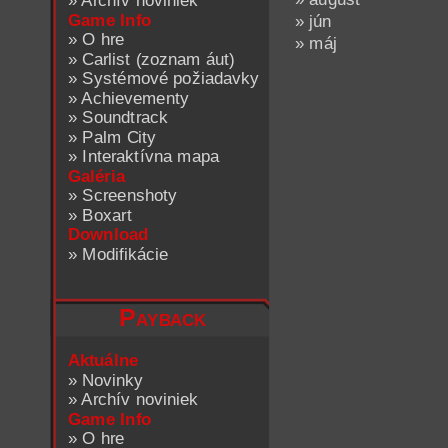
»
Archív noviniek
Game Info
» jún
»
O hre
» máj
»
Carlist (zoznam áut)
»
Systémové požiadavky
»
Achievementy
»
Soundtrack
»
Palm City
»
Interaktívna mapa
Galéria
»
Screenshoty
»
Boxart
Download
»
Modifikácie
Payback
Aktuálne
»
Novinky
»
Archív noviniek
Game Info
»
O hre