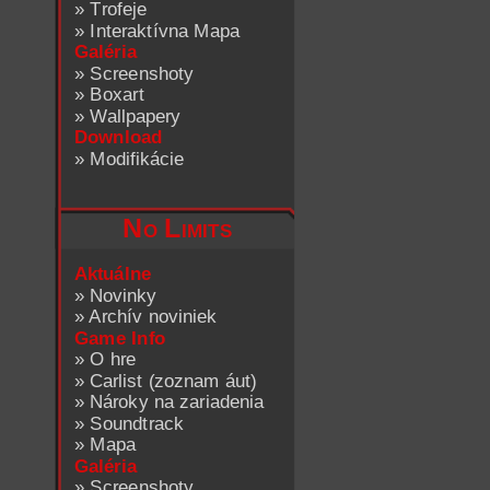
»
Trofeje
»
Interaktívna Mapa
Galéria
»
Screenshoty
»
Boxart
»
Wallpapery
Download
»
Modifikácie
No Limits
Aktuálne
»
Novinky
»
Archív noviniek
Game Info
»
O hre
»
Carlist (zoznam áut)
»
Nároky na zariadenia
»
Soundtrack
»
Mapa
Galéria
»
Screenshoty