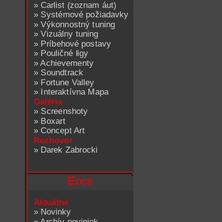
»
Carlist (zoznam áut)
»
Systémové požiadavky
»
Výkonnostný tuning
»
Vizuálny tuning
»
Príbehové postavy
»
Pouličné ligy
»
Achievementy
»
Soundtrack
»
Fortune Valley
»
Interaktívna Mapa
Galéria
»
Screenshoty
»
Boxart
»
Concept Art
Rozhovor
»
Darek Zabrocki
Edge
Aktuálne
»
Novinky
»
Archív noviniek