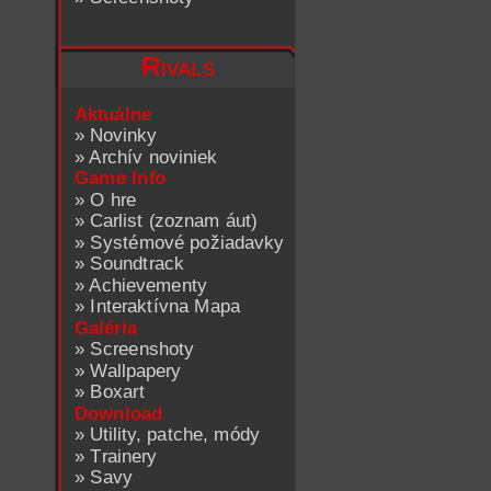
Rivals
Aktuálne
»
Novinky
»
Archív noviniek
Game Info
»
O hre
»
Carlist (zoznam áut)
»
Systémové požiadavky
»
Soundtrack
»
Achievementy
»
Interaktívna Mapa
Galéria
»
Screenshoty
»
Wallpapery
»
Boxart
Download
»
Utility, patche, módy
»
Trainery
»
Savy