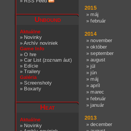
»
RSS Feed
2015
» máj
Unbound
» február
Aktuálne
2014
»
Novinky
» november
»
Archív noviniek
» október
Game Info
» september
»
O hre
» august
»
Car List (zoznam áut)
»
Edície
» júl
»
Trailery
» jún
Galéria
» máj
»
Screenshoty
» apríl
»
Boxarty
» marec
» február
» január
Heat
2013
Aktuálne
» december
»
Novinky
» august