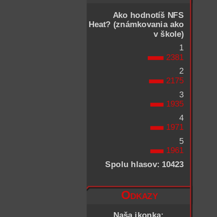
Ako hodnotíš NFS
Heat? (známkovania ako
v škole)
1
2381
2
2175
3
1935
4
1971
5
1961
Spolu hlasov: 10423
Odkazy
Naša ikonka: