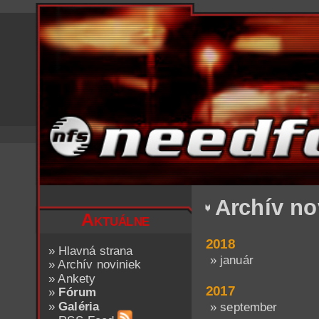
Archív no
Aktuálne
2018
»
Hlavná strana
» január
»
Archív noviniek
»
Ankety
2017
»
Fórum
»
Galéria
» september