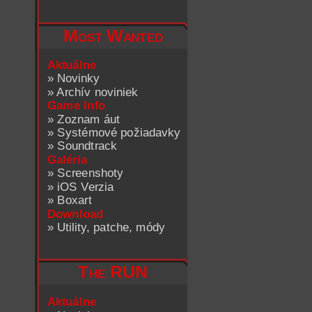
Most Wanted
Aktuálne
»
Novinky
»
Archív noviniek
Game Info
»
Zoznam áut
»
Systémové požiadavky
»
Soundtrack
Galéria
»
Screenshoty
»
iOS Verzia
»
Boxart
Download
»
Utility, patche, módy
The RUN
Aktuálne