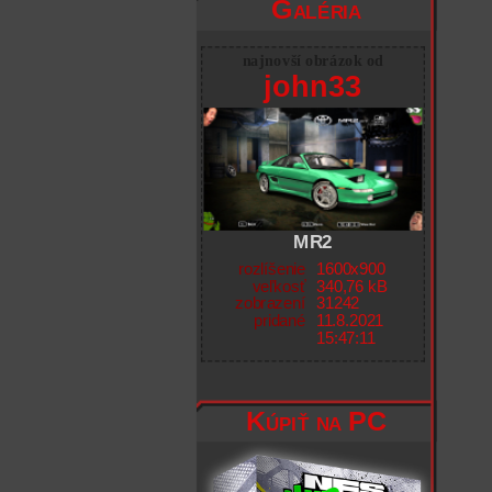
Galéria
najnovší obrázok od
john33
MR2
rozlíšenie
1600x900
veľkosť
340,76 kB
zobrazení
31242
pridané
11.8.2021
15:47:11
Kúpiť na PC