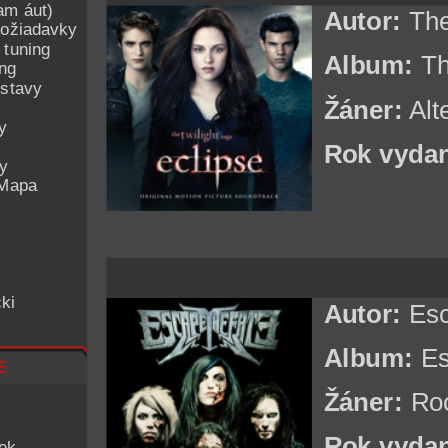
am áut)
Autor:
The
ožiadavky
 tuning
Album:
Th
ing
ostavy
Žáner:
Alt
y
Rok vydan
ey
 Mapa
ki
Autor:
Esc
Album:
Es
e
Žáner:
Ro
Rok vydan
iek