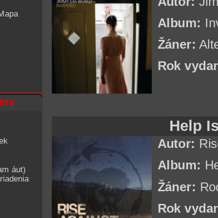
Autor:
Jim
 Mapa
Album:
In
Žáner:
Alt
Rok vydan
its
Help I
iek
Autor:
Ris
Album:
He
am áut)
riadenia
Žáner:
Ro
Rok vydan