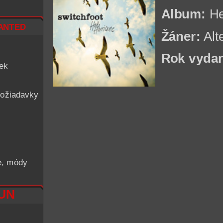
Album:
He
nted
Žáner:
Alt
Rok vydan
iek
ožiadavky
he, módy
RUN