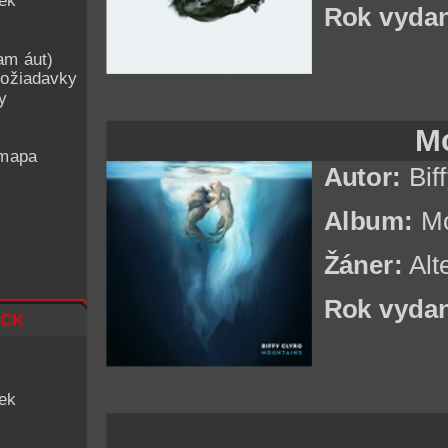
iek
Rok vydan
am áut)
ožiadavky
y
M
 mapa
Autor:
Biff
Album:
Mo
Žáner:
Alt
Rok vydan
ck
iek