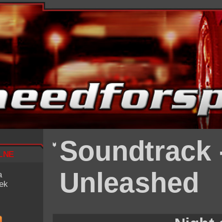
Soundtrack -
lne
Unleashed
a
iek