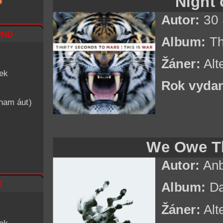
Night 
Autor:
30 
nd
Album:
Th
Žáner:
Alt
iek
Rok vydan
znam áut)
We Owe Th
Autor:
Anb
t
Album:
Da
Žáner:
Alt