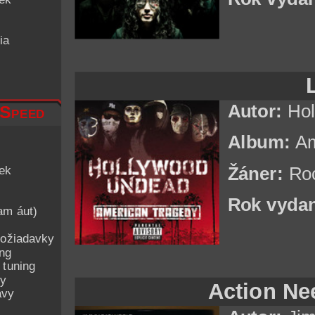
ia
Autor:
Hol
 Speed
Album:
Am
iek
Žáner:
Ro
Rok vydan
am áut)
ožiadavky
ing
 tuning
py
Action Ne
avy