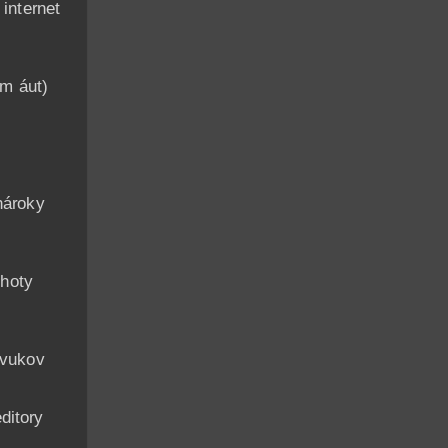
nternet
am áut)
n
nároky
hoty
zvukov
ditory