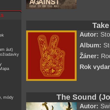
ls
Take
Autor:
Sto
iek
Album:
St
am áut)
ožiadavky
Žáner:
Ro
y
Rok vydan
 Mapa
The Sound (Jo
he, módy
Autor:
Swi