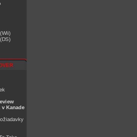
o
(Wii)
 (DS)
over
iek
eview
 v Kanade
ožiadavky