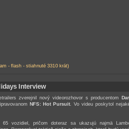
am - flash - stiahnuté 3310 krát)
lidays Interview
trailers zverejnil nový videorozhovor s producentom
Da
pripravovanom
NFS: Hot Pursuit
. Vo videu poskytol nejak
 65 vozidiel, pričom doteraz sa ukazujú najmä Lambo