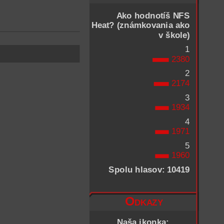
Ako hodnotíš NFS
Heat? (známkovania ako
v škole)
1
2380
2
2174
3
1934
4
1971
5
1960
Spolu hlasov: 10419
Odkazy
Naša ikonka: