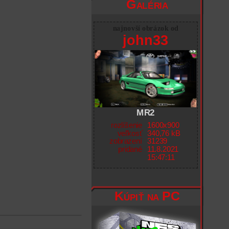
Galéria
najnovší obrázok od
john33
MR2
rozlíšenie
1600x900
veľkosť
340,76 kB
zobrazení
31239
pridané
11.8.2021
15:47:11
Kúpiť na PC