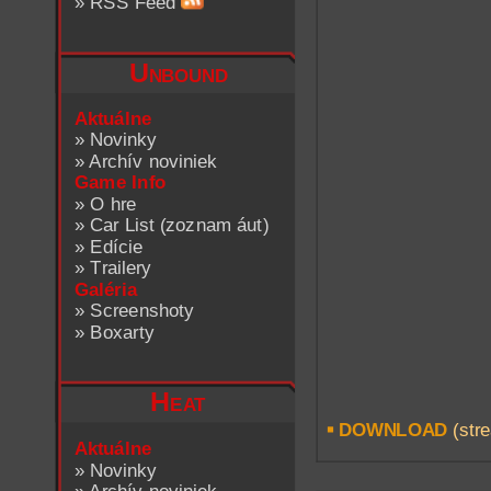
»
RSS Feed
Unbound
Aktuálne
»
Novinky
»
Archív noviniek
Game Info
»
O hre
»
Car List (zoznam áut)
»
Edície
»
Trailery
Galéria
»
Screenshoty
»
Boxarty
Heat
DOWNLOAD
(stre
Aktuálne
»
Novinky