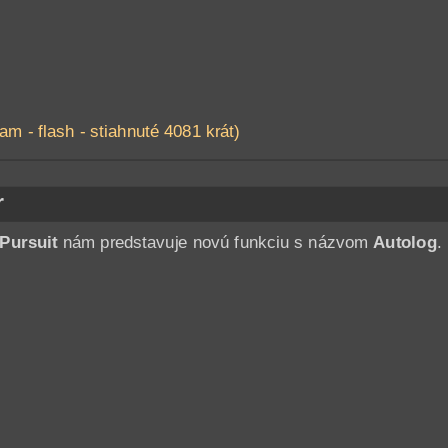
am - flash - stiahnuté 4081 krát)
r
Pursuit
nám predstavuje novú funkciu s názvom
Autolog
.