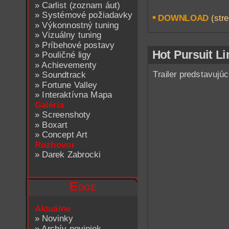
»
Carlist (zoznam áut)
»
Systémové požiadavky
DOWNLOAD
(stre
»
Výkonnostný tuning
»
Vizuálny tuning
»
Príbehové postavy
Hot Pursuit Li
»
Pouličné ligy
»
Achievementy
Trailer predstavujúc
»
Soundtrack
»
Fortune Valley
»
Interaktívna Mapa
Galéria
»
Screenshoty
»
Boxart
»
Concept Art
Rozhovor
»
Darek Zabrocki
Edge
Aktuálne
»
Novinky
»
Archív noviniek