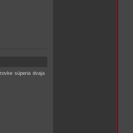
zovke súperia dvaja