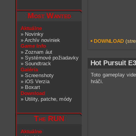
Most Wanted
Aktuálne
»
Novinky
»
Archív noviniek
DOWNLOAD
(stre
Game Info
»
Zoznam áut
»
Systémové požiadavky
Hot Pursuit E
»
Soundtrack
Galéria
Toto gameplay vide
»
Screenshoty
hráči.
»
iOS Verzia
»
Boxart
Download
»
Utility, patche, módy
The RUN
Aktuálne