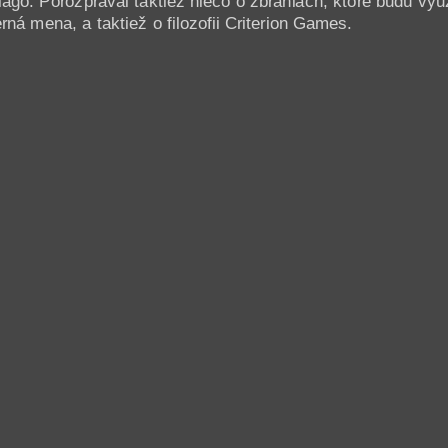
ago. Porozprával taktiež niečo o zbraniach, ktoré budú využí
rná mena, a taktiež o filozofii Criterion Games.