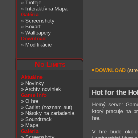
»
Trofeje
»
Interaktívna Mapa
Galéria
»
Screenshoty
»
Boxart
»
Wallpapery
Download
»
Modifikácie
No Limits
DOWNLOAD
(stre
Aktuálne
»
Novinky
»
Archív noviniek
Hot for the Ho
Game Info
»
O hre
Herný server Game
»
Carlist (zoznam áut)
ktorý pracuje na 
»
Nároky na zariadenia
hre.
»
Soundtrack
»
Mapa
Galéria
V hre bude okolo
»
Screenshoty