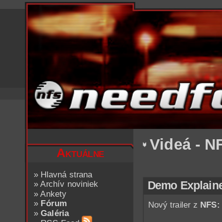
Videá - N
Aktuálne
»
Hlavná strana
»
Archív noviniek
Demo Explain
»
Ankety
»
Fórum
Nový trailer z
NFS: 
»
Galéria