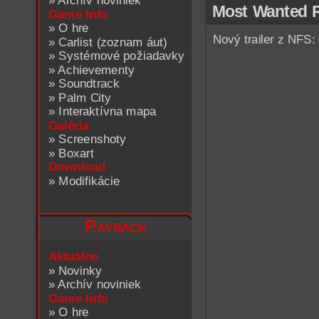
»
Archív noviniek
Most Wanted R
Game Info
»
O hre
Nový trailer z NFS:
»
Carlist (zoznam áut)
»
Systémové požiadavky
»
Achievementy
»
Soundtrack
»
Palm City
»
Interaktívna mapa
Galéria
»
Screenshoty
»
Boxart
Download
»
Modifikácie
Payback
Aktuálne
»
Novinky
»
Archív noviniek
Game Info
»
O hre