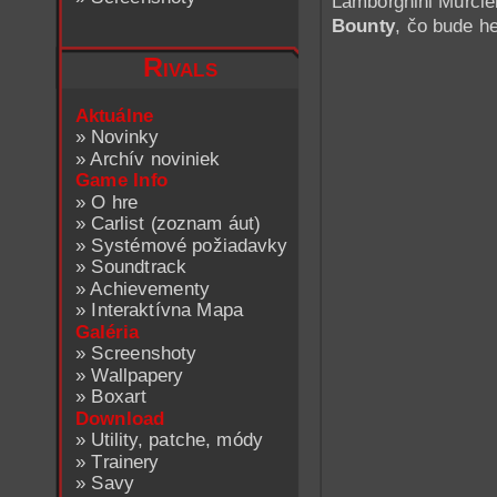
Lamborghini Murciel
Bounty
, čo bude he
Rivals
Aktuálne
»
Novinky
»
Archív noviniek
Game Info
»
O hre
»
Carlist (zoznam áut)
»
Systémové požiadavky
»
Soundtrack
»
Achievementy
»
Interaktívna Mapa
Galéria
»
Screenshoty
»
Wallpapery
»
Boxart
Download
»
Utility, patche, módy
»
Trainery
»
Savy