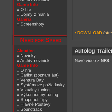
Game Info
»
O hre
»
Dojmy z hrania
Galéria
»
Screenshoty
DOWNLOAD
(stre
Need for Speed
Autolog Traile
Aktuálne
»
Novinky
»
Archív noviniek
Nové video z
NFS: 
Game Info
»
O hre
»
Carlist (zoznam áut)
»
Ventura Bay
»
Systémové požiadavky
»
Vizuálny tuning
»
Výkonnostný tuning
»
Snapshot Tipy
»
Hlavné Postavy
»
Soundtrack