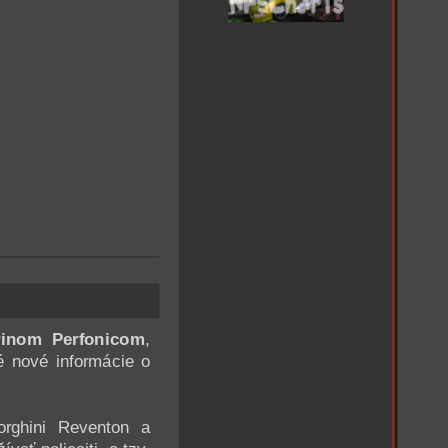
rinom Perfonicom
,
é nové informácie o
rghini Reventon a