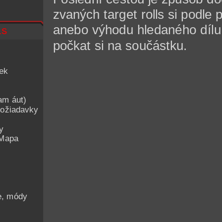
zvaných target rolls si podle 
anebo výhodu hledaného dílu. 
ls
počkat si na součástku.
iek
am áut)
ožiadavky
y
 Mapa
he, módy