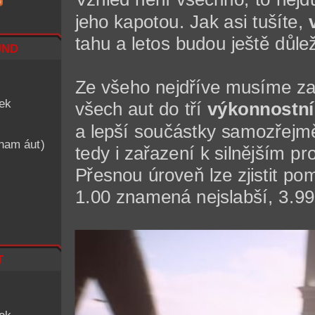
jeho kapotou. Jak asi tušíte,
tahu a letos budou ještě důlež
nd
Ze všeho nejdříve musíme za
iek
všech aut do tří
výkonnostní
a lepší součástky samozřejm
znam áut)
tedy i zařazení k silnějším p
Přesnou úroveň lze zjistit p
1.00 znamená nejslabší, 3.99
t