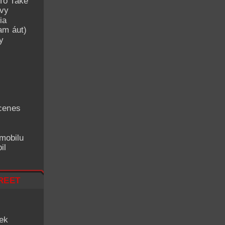
To Take
avy
ia
am áut)
y
cenes
mobilu
il
reet
iek