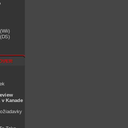
o
(Wii)
 (DS)
over
iek
eview
 v Kanade
ožiadavky