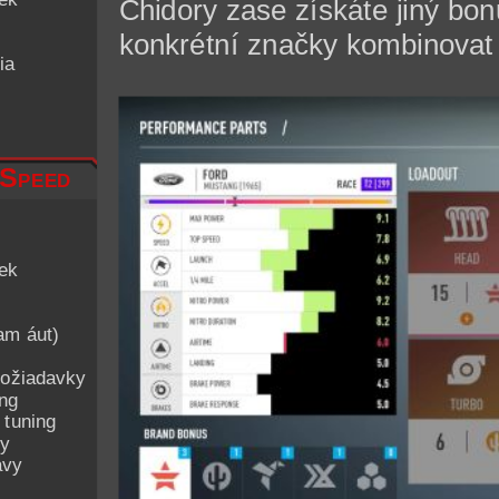
Chidory zase získáte jiný bon
konkrétní značky kombinovat
ia
 Speed
iek
am áut)
ožiadavky
ing
 tuning
py
avy