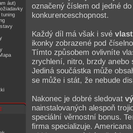
am áut)
označený číslem od jedné do 
ožiadavky
konkurenceschopnost.
 tuning
ing
ostavy
Každý díl má však i své
vlas
y
ikonky zobrazené pod číselnou
ey
Tímto způsobem ovlivníte vlas
 Mapa
zrychlení, nitro, brzdy aneb
Jediná součástka může obsaho
se může i stát, že nebude d
ki
Nakonec je dobré sledovat
v
nainstalovaných alespoň trojic
e
speciální věrnostní bonus. Te
firma specializuje. Americana
iek