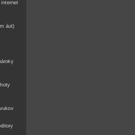
nternet
am áut)
n
nároky
hoty
zvukov
ditory