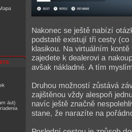
 Mapa
Nakonec se ještě nabízí otá
podstatě existují tři cesty (c
klasikou. Na virtuálním kontě 
zajedete k dealerovi a nakou
its
avšak nákladné. A tím myslí
Druhou možností zůstává záv
iek
zajištěnou vždy alespoň jednu
navíc ještě značně nespolehli
am áut)
riadenia
stane, že narazíte na pořádn
Poslední cestou je způsob do