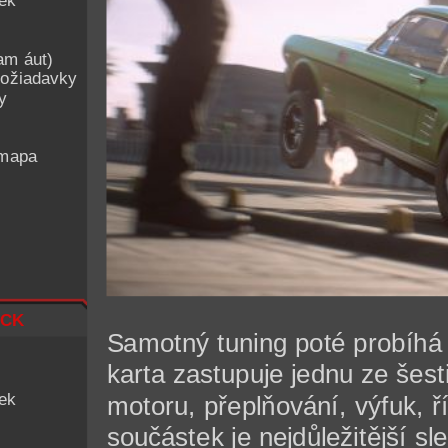
iek
am áut)
ožiadavky
y
 mapa
ck
Samotný tuning poté probíh
karta zastupuje jednu ze šesti
iek
motoru, přeplňování, výfuk, ř
součástek je nejdůležitější sl