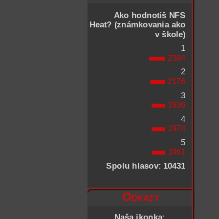
Ako hodnotíš NFS
Heat? (známkovania ako
v škole)
1
2384
2
2176
3
1936
4
1974
5
1961
Spolu hlasov: 10431
Odkazy
Naša ikonka: