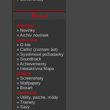
Rivals
Aktuálne
»
Novinky
»
Archív noviniek
Game Info
»
O hre
»
Carlist (zoznam áut)
»
Systémové požiadavky
»
Soundtrack
»
Achievementy
»
Interaktívna Mapa
Galéria
»
Screenshoty
»
Wallpapery
»
Boxart
Download
»
Utility, patche, módy
»
Trainery
»
Savy