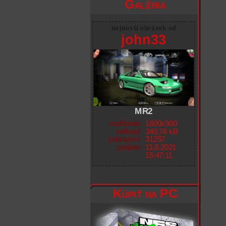
Galéria
najnovší obrázok od
john33
MR2
rozlíšenie
1600x900
veľkosť
340,76 kB
zobrazení
31257
pridané
11.8.2021
15:47:11
Kúpiť na PC