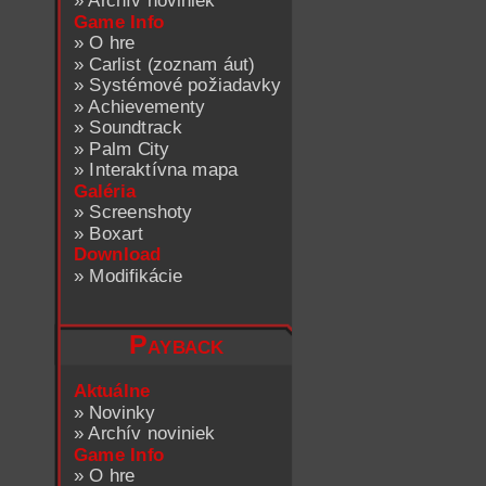
»
Archív noviniek
Game Info
»
O hre
»
Carlist (zoznam áut)
»
Systémové požiadavky
»
Achievementy
»
Soundtrack
»
Palm City
»
Interaktívna mapa
Galéria
»
Screenshoty
»
Boxart
Download
»
Modifikácie
Payback
Aktuálne
»
Novinky
»
Archív noviniek
Game Info
»
O hre