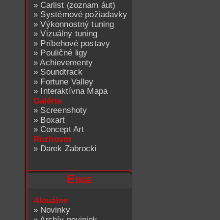
»
Carlist (zoznam áut)
»
Systémové požiadavky
»
Výkonnostný tuning
»
Vizuálny tuning
»
Príbehové postavy
»
Pouličné ligy
»
Achievementy
»
Soundtrack
»
Fortune Valley
»
Interaktívna Mapa
Galéria
»
Screenshoty
»
Boxart
»
Concept Art
Rozhovor
»
Darek Zabrocki
Edge
Aktuálne
»
Novinky
»
Archív noviniek