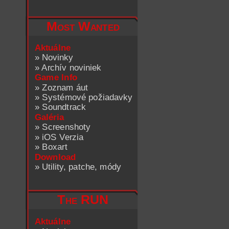
Most Wanted
Aktuálne
»
Novinky
»
Archív noviniek
Game Info
»
Zoznam áut
»
Systémové požiadavky
»
Soundtrack
Galéria
»
Screenshoty
»
iOS Verzia
»
Boxart
Download
»
Utility, patche, módy
The RUN
Aktuálne