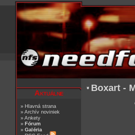
Boxart - 
Aktuálne
»
Hlavná strana
»
Archív noviniek
»
Ankety
»
Fórum
»
Galéria