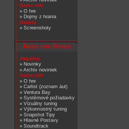
Game Info
»
O hre
»
Dojmy z hrania
Galéria
»
Screenshoty
Need for Speed
Aktuálne
»
Novinky
»
Archív noviniek
Game Info
»
O hre
»
Carlist (zoznam áut)
»
Ventura Bay
»
Systémové požiadavky
»
Vizuálny tuning
»
Výkonnostný tuning
»
Snapshot Tipy
»
Hlavné Postavy
»
Soundtrack