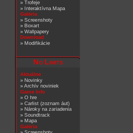
»
Trofeje
»
Interaktívna Mapa
Galéria
»
Screenshoty
»
Boxart
»
Wallpapery
Download
»
Modifikácie
No Limits
Aktuálne
»
Novinky
»
Archív noviniek
Game Info
»
O hre
»
Carlist (zoznam áut)
»
Nároky na zariadenia
»
Soundtrack
»
Mapa
Galéria
»
Screenshoty