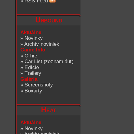
»
RSS Feed
Unbound
Aktuálne
»
Novinky
»
Archív noviniek
Game Info
»
O hre
»
Car List (zoznam áut)
»
Edície
»
Trailery
Galéria
»
Screenshoty
»
Boxarty
Heat
Aktuálne
»
Novinky