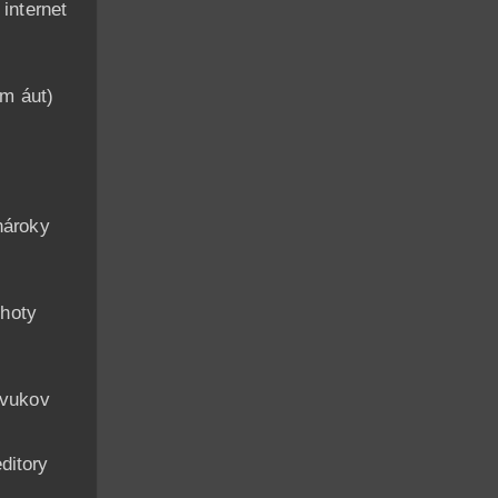
nternet
am áut)
n
nároky
hoty
zvukov
ditory