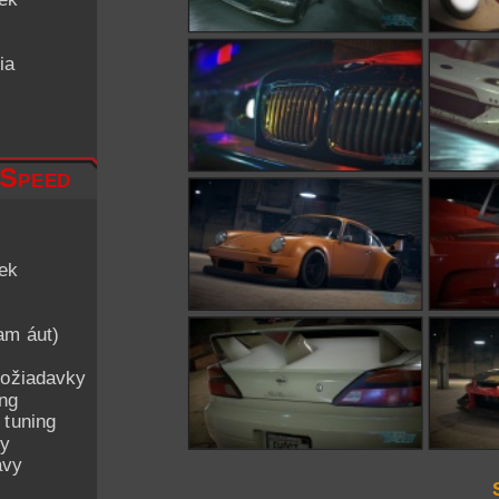
ia
 Speed
iek
am áut)
ožiadavky
ing
 tuning
py
avy