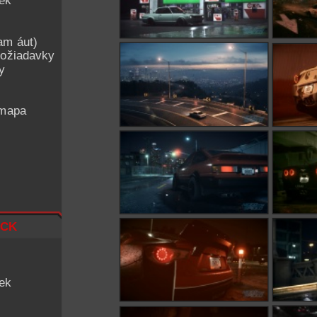
iek
am áut)
ožiadavky
y
 mapa
ck
iek