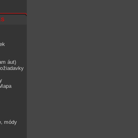
ls
iek
am áut)
ožiadavky
y
 Mapa
he, módy