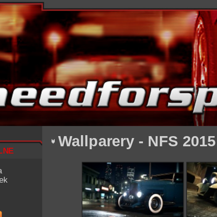
Wallparery - NFS 2015
lne
a
iek