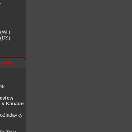
o
(Wii)
 (DS)
over
iek
eview
 v Kanade
ožiadavky