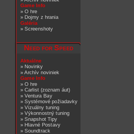
Game Info
»
O hre
»
Dojmy z hrania
Galéria
»
Screenshoty
Need for Speed
Aktuálne
»
Novinky
»
Archív noviniek
Game Info
»
O hre
»
Carlist (zoznam áut)
»
Ventura Bay
»
Systémové požiadavky
»
Vizuálny tuning
»
Výkonnostný tuning
»
Snapshot Tipy
»
Hlavné Postavy
»
Soundtrack