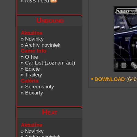
»
RSS Feed
Unbound
Aktuálne
»
Novinky
»
Archív noviniek
Game Info
»
O hre
»
Car List (zoznam áut)
»
Edície
»
Trailery
DOWNLOAD
(646,
Galéria
»
Screenshoty
»
Boxarty
Heat
Aktuálne
»
Novinky