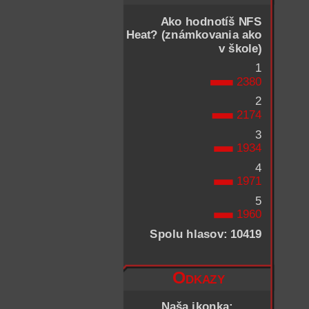
Ako hodnotíš NFS
Heat? (známkovania ako
v škole)
1
2380
2
2174
3
1934
4
1971
5
1960
Spolu hlasov: 10419
Odkazy
Naša ikonka: