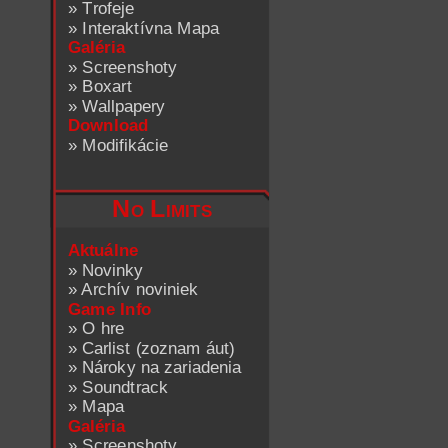
»
Trofeje
»
Interaktívna Mapa
Galéria
»
Screenshoty
»
Boxart
»
Wallpapery
Download
»
Modifikácie
No Limits
Aktuálne
»
Novinky
»
Archív noviniek
Game Info
»
O hre
»
Carlist (zoznam áut)
»
Nároky na zariadenia
»
Soundtrack
»
Mapa
Galéria
»
Screenshoty