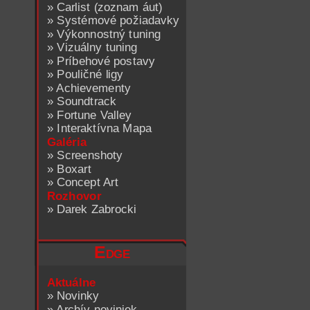
»
Carlist (zoznam áut)
»
Systémové požiadavky
»
Výkonnostný tuning
»
Vizuálny tuning
»
Príbehové postavy
»
Pouličné ligy
»
Achievementy
»
Soundtrack
»
Fortune Valley
»
Interaktívna Mapa
Galéria
»
Screenshoty
»
Boxart
»
Concept Art
Rozhovor
»
Darek Zabrocki
Edge
Aktuálne
»
Novinky
»
Archív noviniek