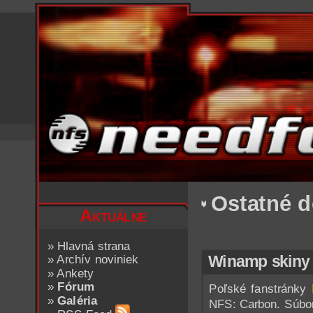
Ostatné 
Aktuálne
»
Hlavná strana
»
Archív noviniek
Winamp skiny
»
Ankety
»
Fórum
Poľské fanstránky
»
Galéria
NFS: Carbon. Súbory