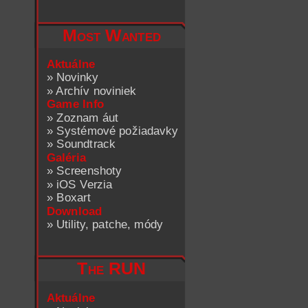
Most Wanted
Aktuálne
»
Novinky
»
Archív noviniek
Game Info
»
Zoznam áut
»
Systémové požiadavky
»
Soundtrack
Galéria
»
Screenshoty
»
iOS Verzia
»
Boxart
Download
»
Utility, patche, módy
The RUN
Aktuálne