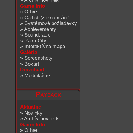
»
Archív noviniek
Game Info
»
O hre
»
Carlist (zoznam áut)
»
Systémové požiadavky
»
Achievementy
»
Soundtrack
»
Palm City
»
Interaktívna mapa
Galéria
»
Screenshoty
»
Boxart
Download
»
Modifikácie
Payback
Aktuálne
»
Novinky
»
Archív noviniek
Game Info
»
O hre