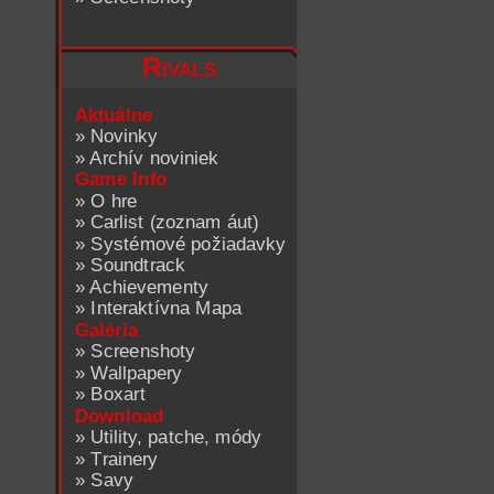
Rivals
Aktuálne
»
Novinky
»
Archív noviniek
Game Info
»
O hre
»
Carlist (zoznam áut)
»
Systémové požiadavky
»
Soundtrack
»
Achievementy
»
Interaktívna Mapa
Galéria
»
Screenshoty
»
Wallpapery
»
Boxart
Download
»
Utility, patche, módy
»
Trainery
»
Savy