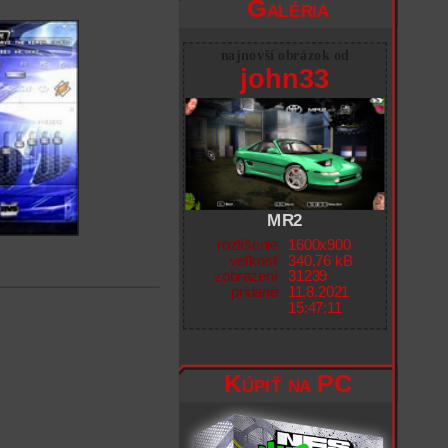
Galéria
najnovší obrázok od
john33
MR2
rozlíšenie
1600x900
veľkosť
340,76 kB
zobrazení
31239
pridané
11.8.2021
15:47:11
Kúpiť na PC