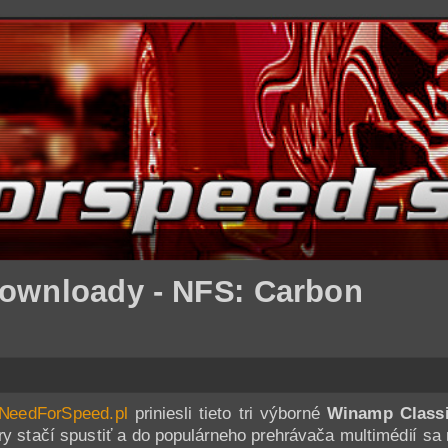
downloady - NFS: Carbon
NeedForSpeed.pl
priniesli tieto tri výborné
Winamp Classi
 stačí spustiť a do populárneho prehrávača multimédií sa 