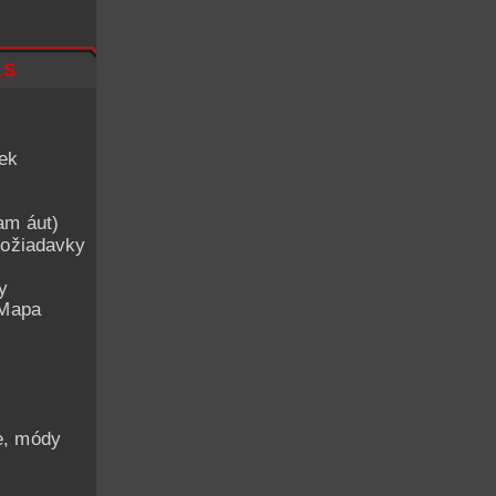
ls
iek
am áut)
ožiadavky
y
 Mapa
he, módy