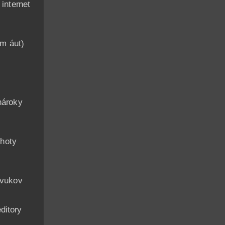
nternet
am áut)
n
nároky
hoty
zvukov
ditory