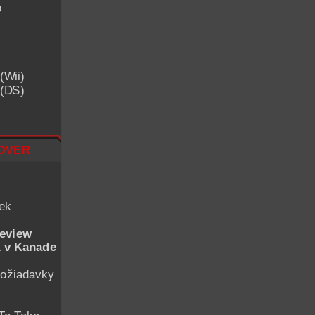
o
(Wii)
 (DS)
over
iek
eview
 v Kanade
ožiadavky