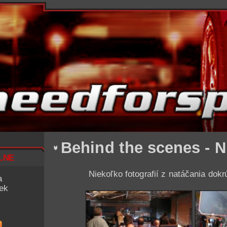
Behind the scenes - 
lne
Niekoľko fotografií z natáčania dok
a
iek