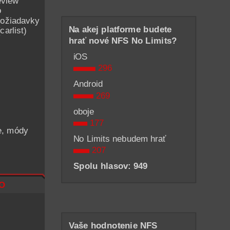
eview
o
ožiadavky
Na akej platforme budete
arlist)
hrať nové NFS No Limits?
iOS
296
Android
269
oboje
177
he, módy
No Limits nebudem hrať
207
Spolu hlasov: 949
o
Vaše hodnotenie NFS