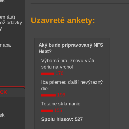
iek
am áut)
Uzavreté ankety:
ožiadavky
y
 mapa
Aký bude pripravovaný NFS
Heat?
Výborná hra, znovu vráti
sériu na vrchol
176
Iba priemer, ďalší nevýrazný
diel
ck
196
Totálne sklamanie
155
iek
Spolu hlasov: 527