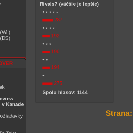
o
Rivals? (väčšie je lepšie)
* * * * *
287
* * * *
(Wii)
192
 (DS)
* * *
196
* *
over
194
*
275
iek
Spolu hlasov: 1144
eview
 v Kanade
Strana
ožiadavky