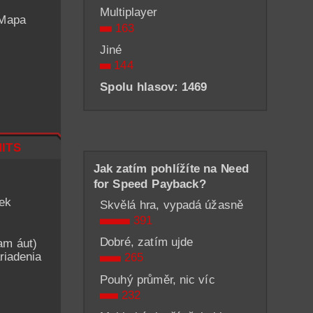
Multiplayer
 Mapa
163
Jiné
144
Spolu hlasov: 1469
its
Jak zatím pohlížíte na Need
for Speed Payback?
iek
Skvělá hra, vypadá úžasně
391
Dobré, zatím ujde
am áut)
riadenia
265
Pouhý průměr, nic víc
232