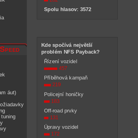
Spolu hlasov: 3572
ia
Kde spočívá největší
 Speed
problém NFS Payback?
Řízení vozidel
457
iek
Příběhová kampaň
219
am áut)
Policejní honičky
183
ožiadavky
ing
Off-road prvky
 tuning
131
py
Úpravy vozidel
avy
172