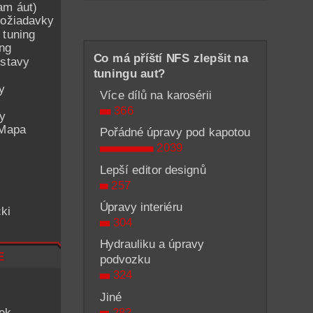
am áut)
ožiadavky
 tuning
ing
Co má příští NFS zlepšit na
ostavy
tuningu aut?
y
Více dílů na karosérii
366
ey
 Mapa
Pořádné úpravy pod kapotou
2039
Lepší editor designů
257
Úpravy interiéru
ki
304
Hydrauliku a úpravy
e
podvozku
324
Jiné
282
iek