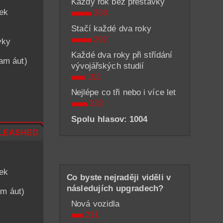
Každý rok bez přestávky
iek
288
Stačí každé dva roky
292
vky
Každé dva roky při střídání
nam áut)
vývojářských studií
192
Nejlépe co tři nebo i více let
232
Spolu hlasov: 1004
leashed
iek
Co byste nejraději viděli v
následujích upgradech?
am áut)
Nová vozidla
211