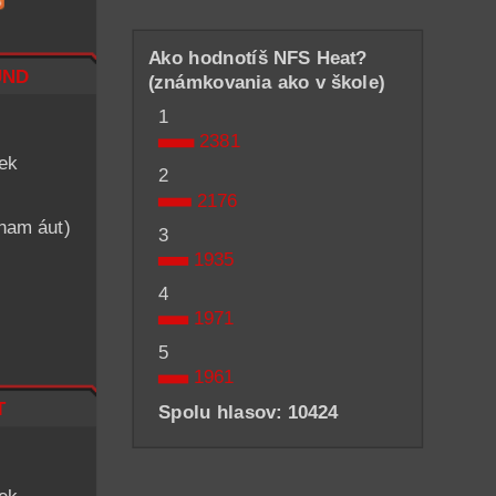
Ako hodnotíš NFS Heat?
nd
(známkovania ako v škole)
1
2381
iek
2
2176
znam áut)
3
1935
4
1971
5
1961
t
Spolu hlasov: 10424