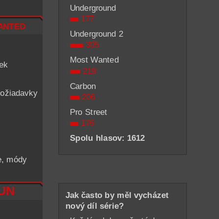
Underground
177
nted
Underground 2
305
Most Wanted
iek
219
Carbon
ožiadavky
206
Pro Street
176
Spolu hlasov: 1612
he, módy
RUN
Jak často by měl vycházet
nový díl série?