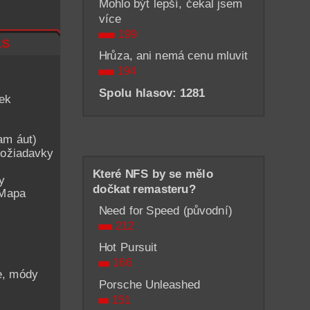
Mohlo být lepší, čekal jsem
více
199
ls
Hrůza, ani nemá cenu mluvit
194
Spolu hlasov: 1281
iek
am áut)
ožiadavky
Které NFS by se mělo
y
dočkat remasteru?
 Mapa
Need for Speed (původní)
212
Hot Pursuit
166
he, módy
Porsche Unleashed
151