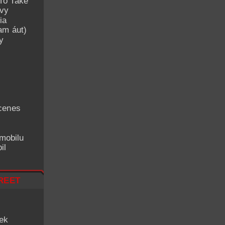
To Take
avy
ia
am áut)
y
cenes
mobilu
il
reet
iek