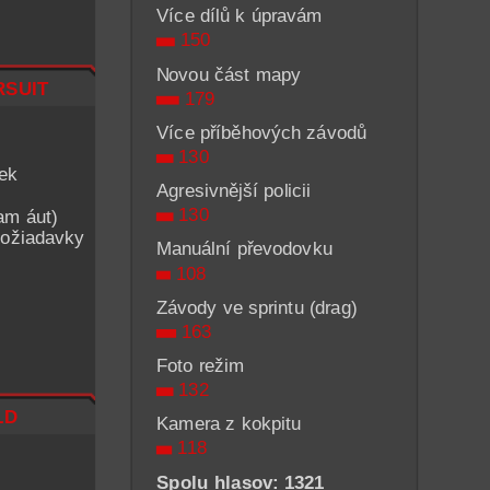
Více dílů k úpravám
150
Novou část mapy
suit
179
Více příběhových závodů
130
iek
Agresivnější policii
130
am áut)
ožiadavky
Manuální převodovku
108
Závody ve sprintu (drag)
163
Foto režim
132
ld
Kamera z kokpitu
118
Spolu hlasov: 1321