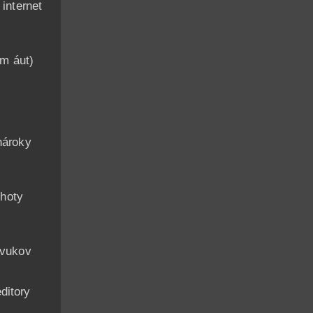
nternet
am áut)
n
nároky
hoty
zvukov
ditory