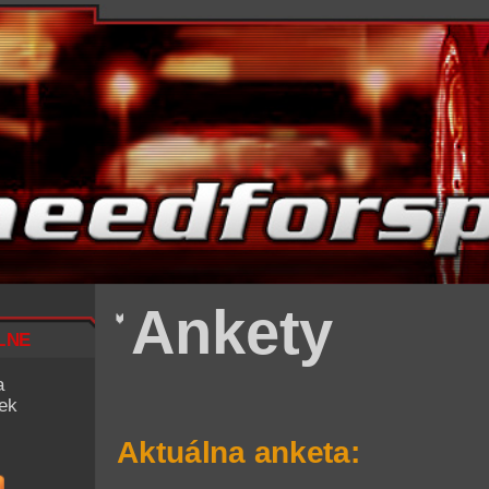
Ankety
lne
a
iek
Aktuálna anketa: