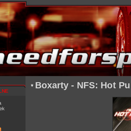
Boxarty - NFS: Hot Pu
lne
a
iek