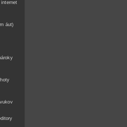
nternet
am áut)
n
nároky
hoty
zvukov
ditory