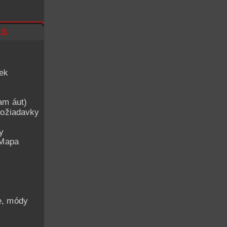
ls
iek
am áut)
ožiadavky
y
 Mapa
he, módy