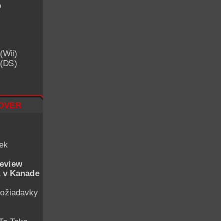
o
(Wii)
 (DS)
over
iek
eview
 v Kanade
ožiadavky