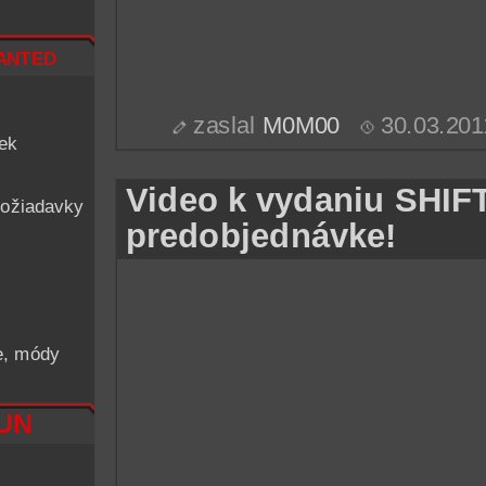
nted
zaslal
M0M00
30.03.201
iek
Video k vydaniu SHIF
ožiadavky
predobjednávke!
he, módy
RUN