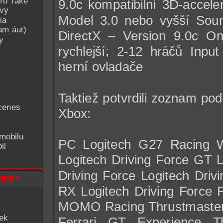
To Take
9.0c kompatibilní 3D-accel
avy
Model 3.0 nebo vyšší Soun
ia
am áut)
DirectX – Version 9.0c On
y
rychlejší; 2-12 hráčů Inpu
herní ovladače
Taktiež potvrdili zoznam po
cenes
Xbox:
mobilu
PC Logitech G27 Racing 
il
Logitech Driving Force GT 
Driving Force Logitech Driv
reet
RX Logitech Driving Force
MOMO Racing Thrustmaster
iek
Ferrari GT Experience T