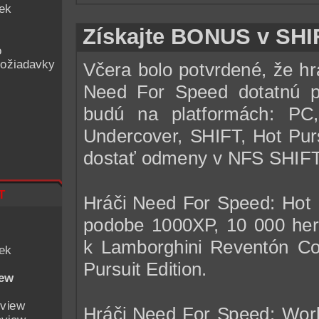
iek
Získajte BONUS v SHI
o
ožiadavky
Včera bolo potvrdené, že hrá
Need For Speed dotatnú p
budú na platformách: PC
Undercover, SHIFT, Hot Pur
dostať odmeny v NFS SHIFT
t
Hráči Need For Speed: Hot 
podobe 1000XP, 10 000 hern
k Lamborghini Reventón C
iek
Pursuit Edition.
iew
eview
Hráči Need For Speed: Worl