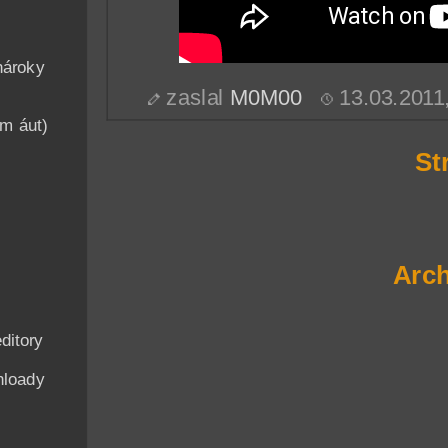
nároky
zaslal
M0M00
13.03.2011
am áut)
St
Arch
ditory
nloady