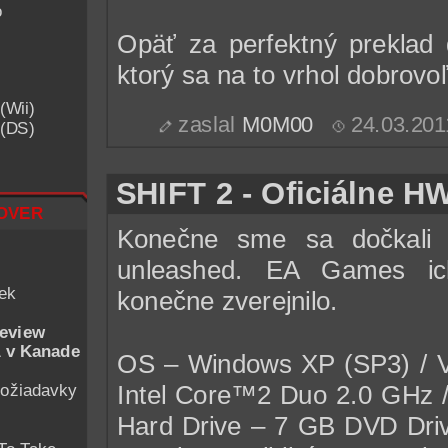
o
Opäť za perfektný preklad
ktorý sa na to vrhol dobrov
(Wii)
zaslal
M0M00
24.03.201
 (DS)
SHIFT 2 - Oficiálne H
over
Konečne sme sa dočkali
unleashed. EA Games ic
iek
konečne zverejnilo.
eview
 v Kanade
OS – Windows XP (SP3) / V
ožiadavky
Intel Core™2 Duo 2.0 GHz
Hard Drive – 7 GB DVD Dri