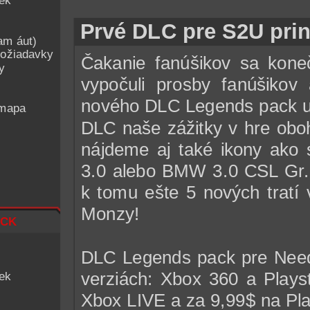
iek
Prvé DLC pre S2U prin
am áut)
ožiadavky
Čakanie fanúšikov sa koneč
y
vypočuli prosby fanúšikov 
nového DLC Legends pack už
 mapa
DLC naše zážitky v hre oboh
nájdeme aj také ikony ako
3.0 alebo BMW 3.0 CSL Gr.5
k tomu ešte 5 nových tratí
Monzy!
ck
DLC Legends pack pre Need
verziách: Xbox 360 a Plays
iek
Xbox LIVE a za 9,99$ na Pla