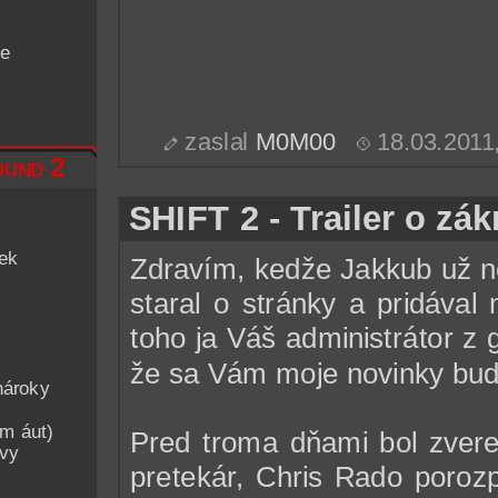
de
zaslal
M0M00
18.03.2011
und 2
SHIFT 2 - Trailer o zá
iek
Zdravím, kedže Jakkub už n
staral o stránky a pridával
toho ja Váš administrátor z
že sa Vám moje novinky budú
nároky
am áut)
Pred troma dňami bol zverej
avy
pretekár, Chris Rado porozp