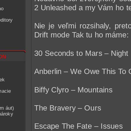
2 Unleashed
a my Vám ho te
mo
ditory
Nie je veľmi rozsihaly, pr
Drift mode Tak tu ho máme:
30 Seconds to Mars – Night 
on
Anberlin – We Owe This To 
iek
Biffy Clyro – Mountains
macie
The Bravery – Ours
am áut)
nároky
Escape The Fate – Issues