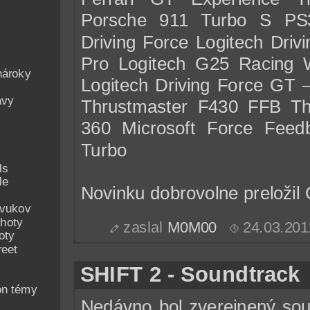
Porsche 911 Turbo S PS3
Driving Force Logitech Driv
Pro Logitech G25 Racing 
nároky
Logitech Driving Force GT – 
avy
Thrustmaster F430 FFB T
360 Microsoft Force Fee
Turbo
ls
le
Novinku dobrovolne preložil 
zvukov
hoty
zaslal
M0M00
24.03.201
oty
reet
SHIFT 2 - Soundtrack
on témy
Nedávno bol zverejnený so