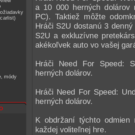
eview
a 10 000 herných dolárov 
o
ožiadavky
PC). Taktiež môžte odomk
arlist)
Hráči S2U dostanú 3 denný 
S2U a exkluzívne pretekársk
akékoľvek auto vo vašej gará
Hráči Need For Speed: 
herných dolárov.
he, módy
Hráči Need For Speed: Un
herných dolárov.
o
K obdržaní týchto odmien 
každej voliteľnej hre.