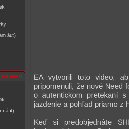
iek
vky
nam áut)
leashed
EA vytvorili toto video, 
pripomenuli, že nové Need 
o autentickom pretekaní s
iek
jazdenie a pohľad priamo z 
am áut)
Keď si predobjednáte SH