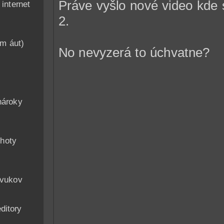
Práve vyšlo nové video kde
nternet
2.
am áut)
No nevyzerá to úchvatne?
n
nároky
hoty
zvukov
ditory