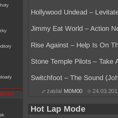
hoty
Hollywood Undead – Levitat
Jimmy Eat World – Action N
ázky
Rise Against – Help Is On 
ditory
Stone Temple Pilots – Take 
Switchfoot – The Sound (Joh
nloady
zaslal
M0M00
24.03.201
nted
Hot Lap Mode
iek