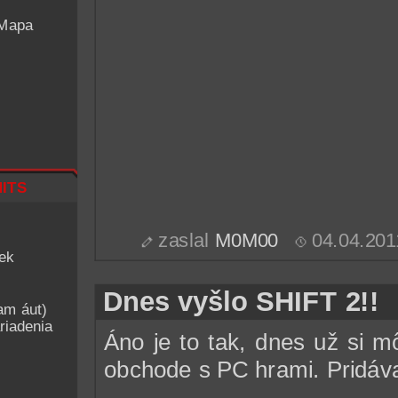
 Mapa
its
zaslal
M0M00
04.04.201
iek
Dnes vyšlo SHIFT 2!!
am áut)
riadenia
Áno je to tak, dnes už si 
obchode s PC hrami. Pridáva