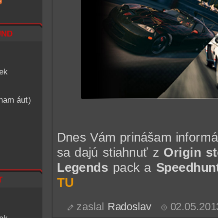
nd
iek
znam áut)
Dnes Vám prinášam informáci
sa dajú stiahnuť z
Origin s
Legends
pack a
Speedhun
t
TU
zaslal
Radoslav
02.05.201