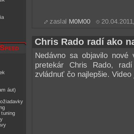
ia
zaslal
M0M00
20.04.2011
Chris Rado radí ako n
 Speed
Nedávno sa objavilo nové 
pretekár Chris Rado, radí
iek
zvládnuť čo najlepšie. Video 
am áut)
ožiadavky
ing
 tuning
py
avy