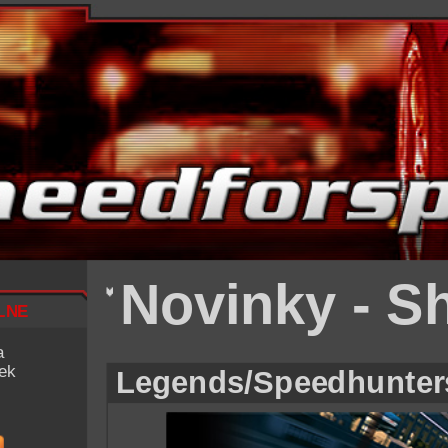
Novinky - Sh
lne
a
iek
Legends/Speedhunter