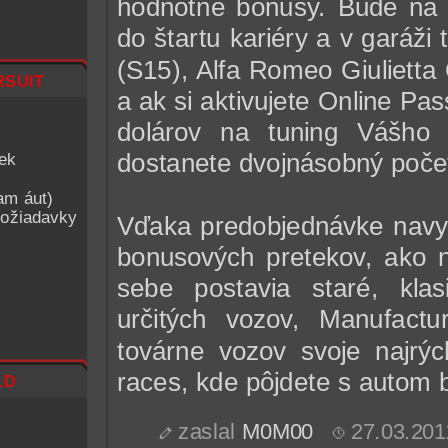
hodnotné bonusy. Bude na 
do štartu kariéry a v garáži 
(S15), Alfa Romeo Giulietta
suit
a ak si aktivujete Online P
dolárov na tuning Vášho v
dostanete dvojnásobný poče
iek
am áut)
ožiadavky
Vďaka predobjednávke navyš
bonusových pretekov, ako n
sebe postavia staré, kla
určitých vozov, Manufactu
továrne vozov svoje najrýc
ld
races, kde pôjdete s autom 
zaslal
M0M00
27.03.201