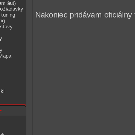
am áut)
ožiadavky
Nakoniec pridávam oficiálny 
 tuning
ing
ostavy
y
ey
 Mapa
ki
e
iek