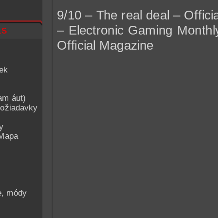
9/10 – The real deal – Offic
– Electronic Gaming Monthl
ls
Official Magazine
iek
am áut)
ožiadavky
y
 Mapa
he, módy