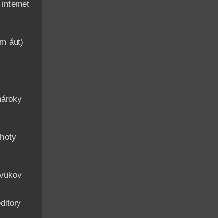
nternet
am áut)
n
nároky
hoty
zvukov
ditory