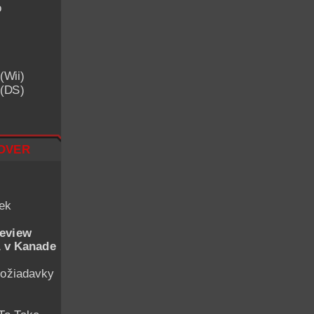
o
(Wii)
 (DS)
over
iek
eview
 v Kanade
ožiadavky