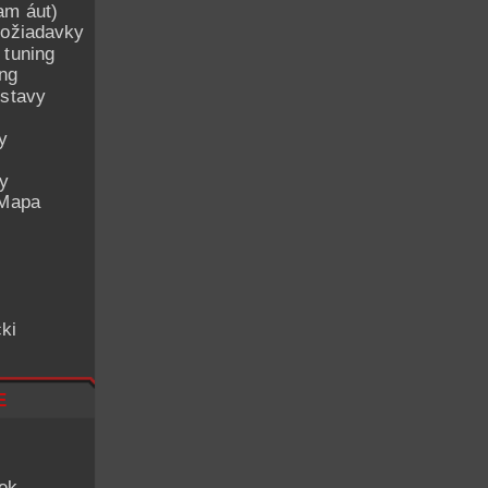
am áut)
ožiadavky
 tuning
ing
ostavy
y
ey
 Mapa
ki
e
iek