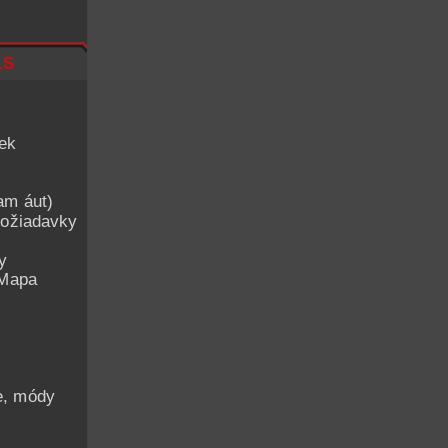
ls
iek
am áut)
ožiadavky
y
 Mapa
he, módy