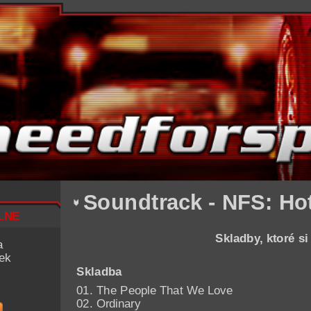
Soundtrack - NFS: Hot
lne
Skladby, ktoré s
a
iek
Skladba
01. The People That We Love
02. Ordinary