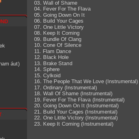
03. Wall of Shame
04. Fever For The Flava
05. Going Down On It
nd
06. Build Your Cages
07. One Little Victory
08. Keep It Coming
09. Bundle Of Clang
10. Cone Of Silence
iek
11. Flam Dance
12. Black Hole
13. Brake Stand
znam áut)
14. Sphere
15. Cylkoid
16. The People That We Love (Instrumental)
17. Ordinary (Instrumental)
18. Wall Of Shame (Instrumental)
19. Fever For The Flava (Instrumental)
20. Going Down On It (Instrumental)
21. Build Your Cages (Instrumental)
t
22. One Little Victory (Instrumental)
23. Keep It Coming (Instrumental)