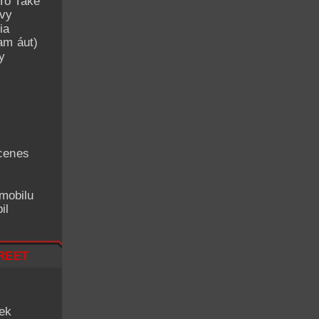
To Take
avy
ia
am áut)
y
cenes
mobilu
il
reet
iek