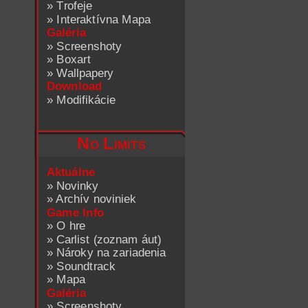
»
Trofeje
»
Interaktívna Mapa
Galéria
»
Screenshoty
»
Boxart
»
Wallpapery
Download
»
Modifikácie
No Limits
Aktuálne
»
Novinky
»
Archív noviniek
Game Info
»
O hre
»
Carlist (zoznam áut)
»
Nároky na zariadenia
»
Soundtrack
»
Mapa
Galéria
»
Screenshoty