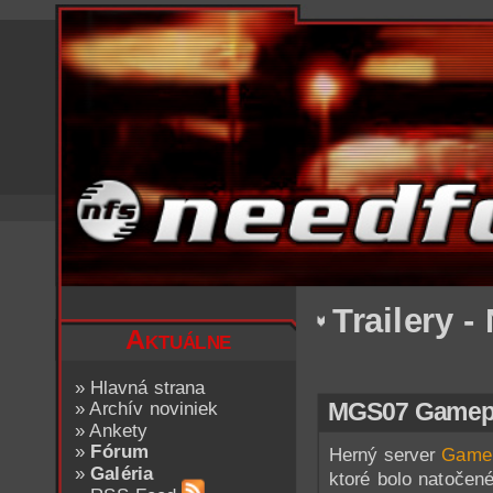
Trailery -
Aktuálne
»
Hlavná strana
»
Archív noviniek
MGS07 Gamepl
»
Ankety
»
Fórum
Herný server
Game
»
Galéria
ktoré bolo natoče