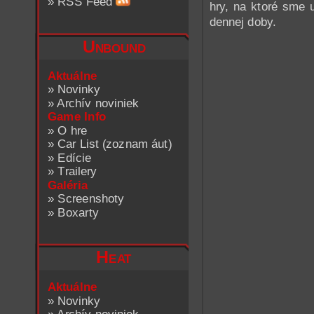
»
RSS Feed
hry, na ktoré sme 
dennej doby.
Unbound
Aktuálne
»
Novinky
»
Archív noviniek
Game Info
»
O hre
»
Car List (zoznam áut)
»
Edície
»
Trailery
Galéria
»
Screenshoty
»
Boxarty
Heat
Aktuálne
»
Novinky