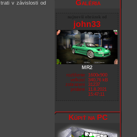
Galéria
ati v závislosti od
najnovší obrázok od
john33
MR2
rozlíšenie
1600x900
veľkosť
340,76 kB
zobrazení
31237
pridané
11.8.2021
15:47:11
Kúpiť na PC