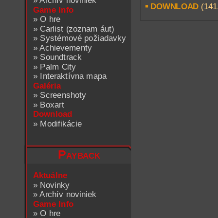
»
Archív noviniek
DOWNLOAD
(141
Game Info
»
O hre
»
Carlist (zoznam áut)
»
Systémové požiadavky
»
Achievementy
»
Soundtrack
»
Palm City
»
Interaktívna mapa
Galéria
»
Screenshoty
»
Boxart
Download
»
Modifikácie
Payback
Aktuálne
»
Novinky
»
Archív noviniek
Game Info
»
O hre