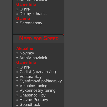
Game Info
»
O hre
»
Dojmy z hrania
Galéria
»
Screenshoty
Need for Speed
Aktuálne
»
Novinky
»
Archív noviniek
Game Info
»
O hre
»
Carlist (zoznam áut)
»
Ventura Bay
»
Systémové požiadavky
»
Vizuálny tuning
»
Výkonnostný tuning
»
Snapshot Tipy
»
Hlavné Postavy
»
Soundtrack