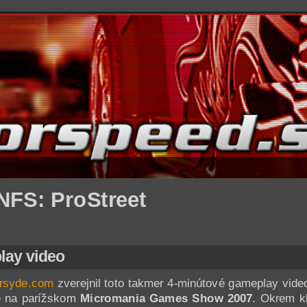
 NFS: ProStreet
ay video
rsyde.com
zverejnil toto takmer 4-minútové gameplay vid
né na parížskom
Micromania Games Show 2007
. Okrem k