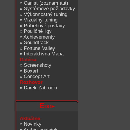
»
Carlist (zoznam áut)
»
Systémové požiadavky
»
Výkonnostný tuning
»
Vizuálny tuning
»
Príbehové postavy
»
Pouličné ligy
»
Achievementy
»
Soundtrack
»
Fortune Valley
»
Interaktívna Mapa
Galéria
»
Screenshoty
»
Boxart
»
Concept Art
Rozhovor
»
Darek Zabrocki
Edge
Aktuálne
»
Novinky
»
Archív noviniek