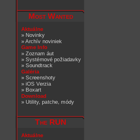
Most Wanted
Aktuálne
»
Novinky
»
Archív noviniek
Game Info
»
Zoznam áut
»
Systémové požiadavky
»
Soundtrack
Galéria
»
Screenshoty
»
iOS Verzia
»
Boxart
Download
»
Utility, patche, módy
The RUN
Aktuálne