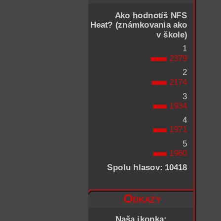
Ako hodnotíš NFS
Heat? (známkovania ako
v škole)
1
2379
2
2174
3
1934
4
1971
5
1960
Spolu hlasov: 10418
Odkazy
Naša ikonka: