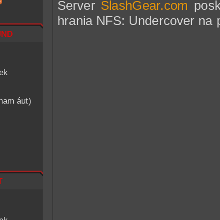
Server
SlashGear.com
posk
hrania NFS: Undercover na p
nd
iek
znam áut)
t