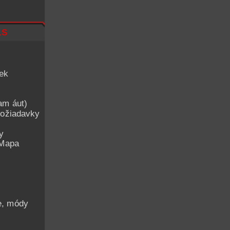
ls
iek
am áut)
ožiadavky
y
 Mapa
he, módy