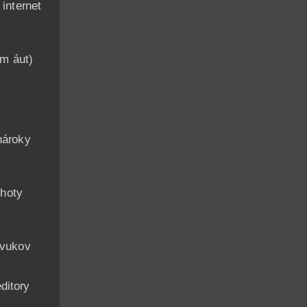
nternet
am áut)
n
nároky
hoty
zvukov
ditory