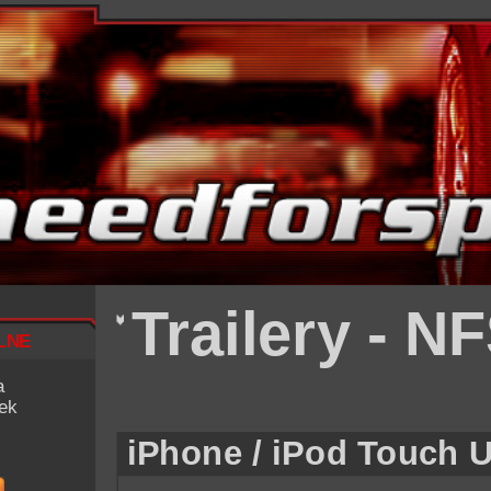
Trailery - N
lne
a
iek
iPhone / iPod Touch 