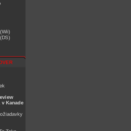
o
(Wii)
 (DS)
over
iek
eview
 v Kanade
ožiadavky