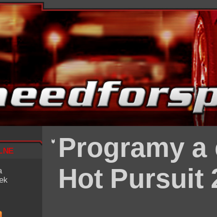
Programy a 
lne
Hot Pursuit 
a
iek