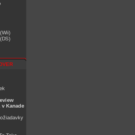
o
(Wii)
 (DS)
over
iek
eview
 v Kanade
ožiadavky