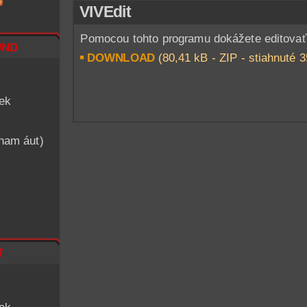
VIVEdit
Pomocou tohto programu dokážete editovať 
nd
DOWNLOAD
(80,41 kB - ZIP - stiahnuté 3
iek
znam áut)
t