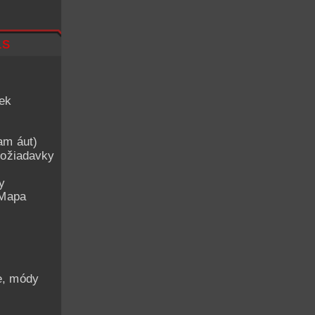
ls
iek
am áut)
ožiadavky
y
 Mapa
he, módy