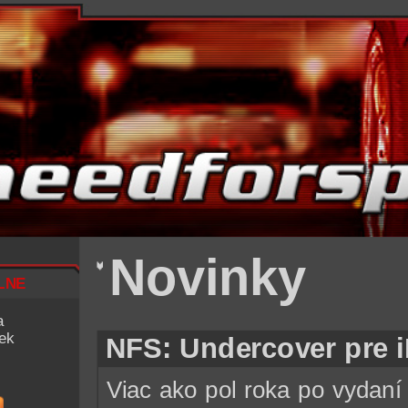
Novinky
lne
a
iek
NFS: Undercover pre i
Viac ako pol roka po vydaní