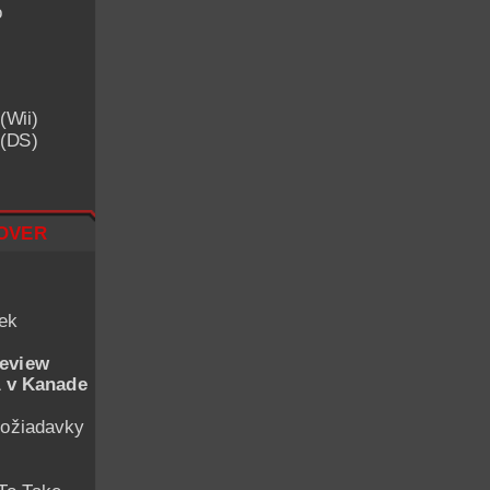
o
(Wii)
 (DS)
over
iek
eview
 v Kanade
ožiadavky