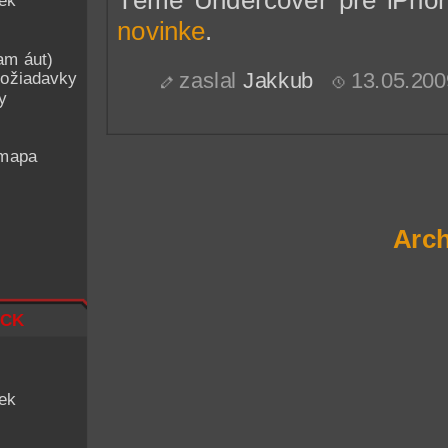
iek
novinke
.
am áut)
ožiadavky
zaslal
Jakkub
13.05.200
y
 mapa
Arch
ck
iek