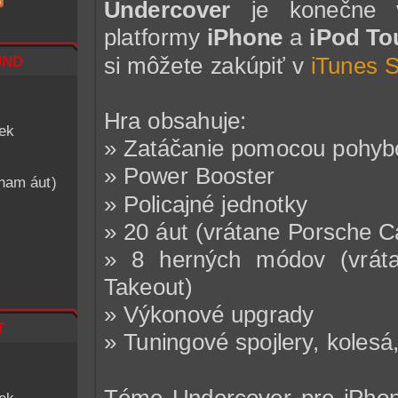
Undercover
je konečne v
platformy
iPhone
a
iPod To
nd
si môžete zakúpiť v
iTunes S
Hra obsahuje:
iek
» Zatáčanie pomocou pohyb
» Power Booster
znam áut)
» Policajné jednotky
» 20 áut (vrátane Porsche C
» 8 herných módov (vráta
Takeout)
» Výkonové upgrady
t
» Tuningové spojlery, kolesá,
Téme Undercover pre iPhone