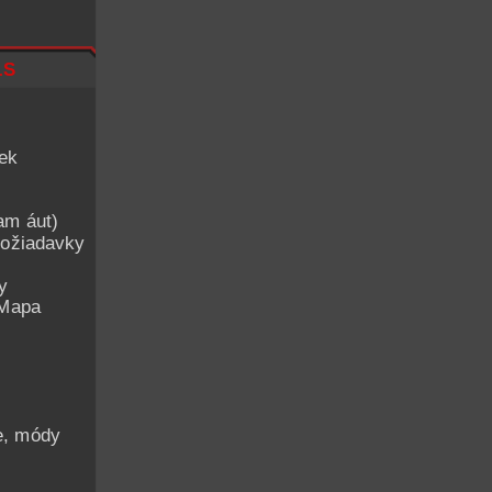
ls
iek
am áut)
ožiadavky
y
 Mapa
he, módy