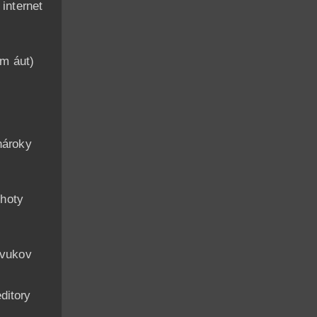
nternet
am áut)
n
nároky
hoty
zvukov
ditory