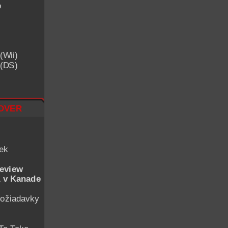
o
(Wii)
 (DS)
over
iek
eview
 v Kanade
ožiadavky