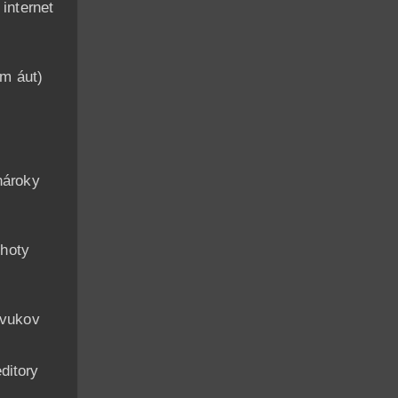
nternet
am áut)
n
nároky
hoty
zvukov
ditory