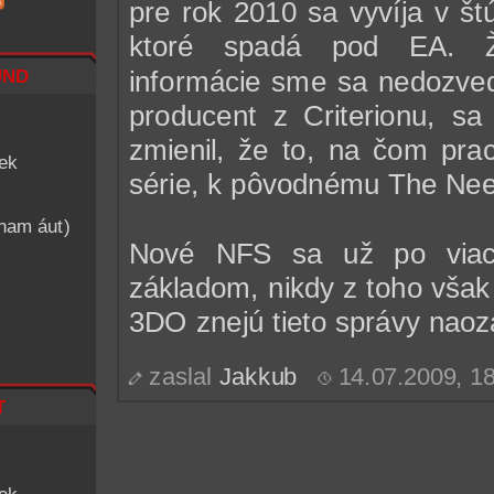
pre rok 2010 sa vyvíja v št
ktoré spadá pod EA. Ži
nd
informácie sme sa nedozved
producent z Criterionu, 
zmienil, že to, na čom pra
iek
série, k pôvodnému The Nee
znam áut)
Nové NFS sa už po viace
základom, nikdy z toho však 
3DO znejú tieto správy naoz
zaslal
Jakkub
14.07.2009, 
t