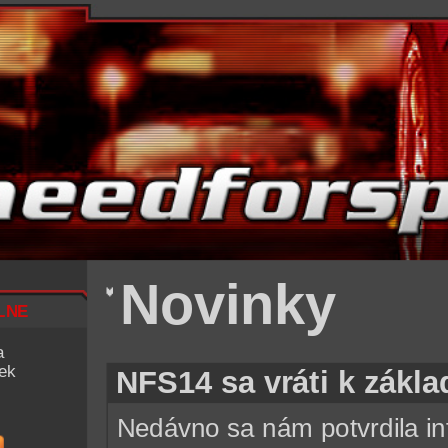
Novinky
lne
a
iek
NFS14 sa vráti k zákl
Nedávno sa nám potvrdila i