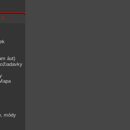
ls
iek
am áut)
ožiadavky
y
 Mapa
he, módy