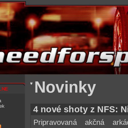
Novinky
lne
a
iek
4 nové shoty z NFS: N
Pripravovaná akčná ar