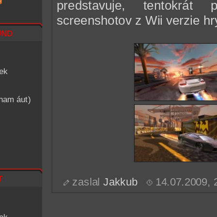
predstavuje, tentokrát 
screenshotov z Wii verzie hr
nd
iek
znam áut)
t
zaslal
Jakkub
14.07.2009,