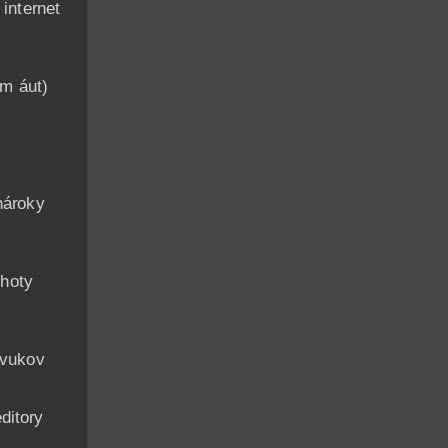
nternet
am áut)
n
nároky
hoty
zvukov
ditory