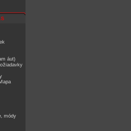
ls
iek
am áut)
ožiadavky
y
 Mapa
he, módy