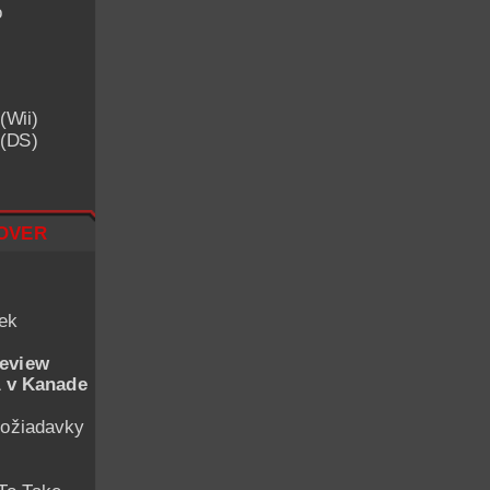
o
(Wii)
 (DS)
over
iek
eview
 v Kanade
ožiadavky