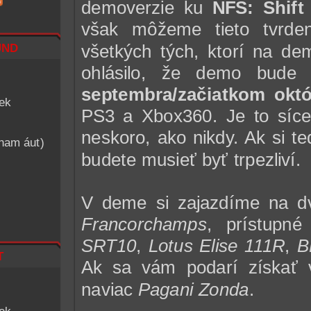
demoverzie ku
NFS: Shift
však môžeme tieto tvrdeni
nd
všetkých tých, ktorí na de
ohlásilo, že demo bude 
septembra/začiatkom okt
iek
PS3 a Xbox360. Je to síce 
neskoro, ako nikdy. Ak si t
znam áut)
budete musieť byť trpezliví.
V deme si zajazdíme na dv
Francorchamps
, prístupné
SRT10
,
Lotus Elise 111R
,
B
t
Ak sa vám podarí získať
naviac
Pagani Zonda
.