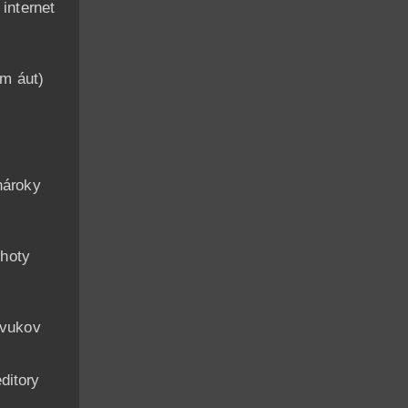
nternet
am áut)
n
nároky
hoty
zvukov
ditory