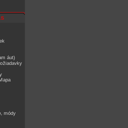
ls
iek
am áut)
ožiadavky
y
 Mapa
he, módy