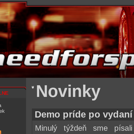
Novinky
lne
a
iek
Demo príde po vydaní
Minulý týždeň sme písal