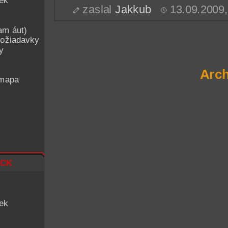
iek
zaslal
Jakkub
13.09.2009
am áut)
ožiadavky
y
Arch
 mapa
ck
iek