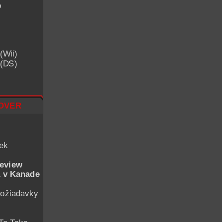
o
(Wii)
 (DS)
over
iek
eview
 v Kanade
ožiadavky