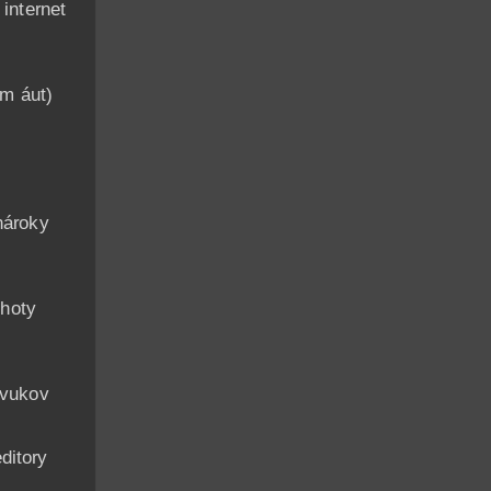
nternet
am áut)
n
nároky
hoty
zvukov
ditory