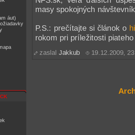
iek
masy spokojných návštevník
am áut)
ožiadavky
P.S.: prečítajte si článok o
h
y
rokom pri príležitosti piateho 
 mapa
zaslal
Jakkub
19.12.2009, 2
Arch
ck
iek