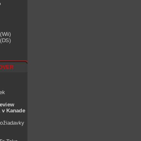
o
(Wii)
 (DS)
over
iek
eview
 v Kanade
ožiadavky