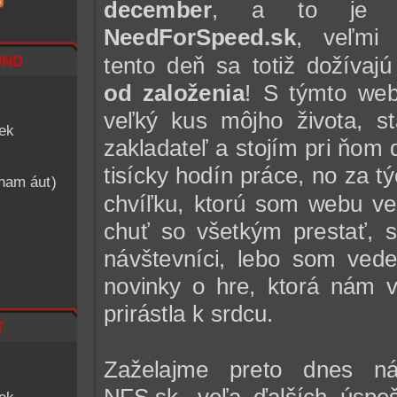
december
, a to je p
NeedForSpeed.sk
, veľmi
nd
tento deň sa totiž dožívaj
od založenia
! S týmto web
veľký kus môjho života, 
iek
zakladateľ a stojím pri ňom 
tisícky hodín práce, no za t
znam áut)
chvíľku, ktorú som webu ve
chuť so všetkým prestať, st
návštevníci, lebo som vede
novinky o hre, ktorá nám 
prirástla k srdcu.
t
Zaželajme preto dnes ná
NFS.sk, veľa ďalších úspe