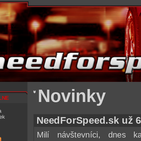
Novinky
lne
a
iek
NeedForSpeed.sk už 6
Milí návštevníci, dnes 