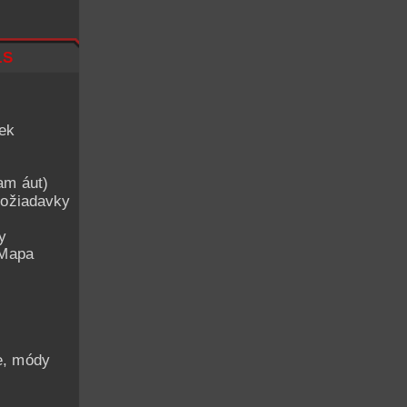
ls
iek
am áut)
ožiadavky
y
 Mapa
he, módy