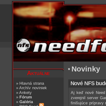
Novinky
Aktuálne
Nové NFS bude
»
Hlavná strana
»
Archív noviniek
»
Ankety
Aj keď nové Need
»
Fórum
zverejnil server G
»
Galéria
finišujúce príprav