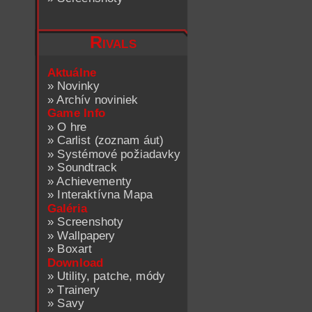
Rivals
Aktuálne
»
Novinky
»
Archív noviniek
Game Info
»
O hre
»
Carlist (zoznam áut)
»
Systémové požiadavky
»
Soundtrack
»
Achievementy
»
Interaktívna Mapa
Galéria
»
Screenshoty
»
Wallpapery
»
Boxart
Download
»
Utility, patche, módy
»
Trainery
»
Savy