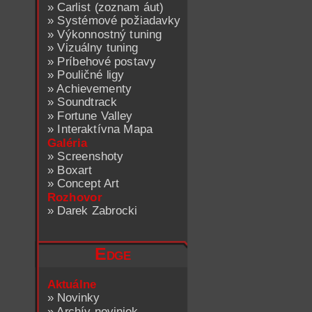
»
Carlist (zoznam áut)
»
Systémové požiadavky
»
Výkonnostný tuning
»
Vizuálny tuning
»
Príbehové postavy
»
Pouličné ligy
»
Achievementy
»
Soundtrack
»
Fortune Valley
»
Interaktívna Mapa
Galéria
»
Screenshoty
»
Boxart
»
Concept Art
Rozhovor
»
Darek Zabrocki
Edge
Aktuálne
»
Novinky
»
Archív noviniek