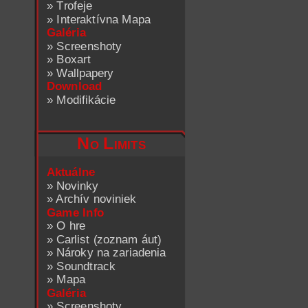
»
Trofeje
»
Interaktívna Mapa
Galéria
»
Screenshoty
»
Boxart
»
Wallpapery
Download
»
Modifikácie
No Limits
Aktuálne
»
Novinky
»
Archív noviniek
Game Info
»
O hre
»
Carlist (zoznam áut)
»
Nároky na zariadenia
»
Soundtrack
»
Mapa
Galéria
»
Screenshoty