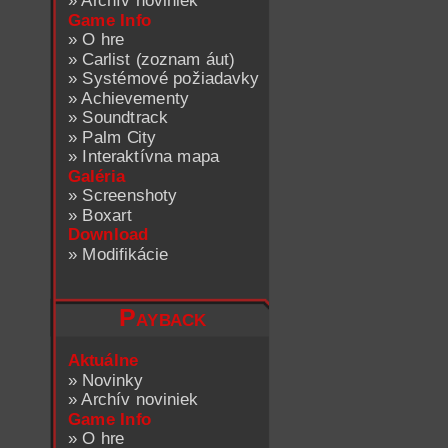
»
Archív noviniek
Game Info
»
O hre
»
Carlist (zoznam áut)
»
Systémové požiadavky
»
Achievementy
»
Soundtrack
»
Palm City
»
Interaktívna mapa
Galéria
»
Screenshoty
»
Boxart
Download
»
Modifikácie
Payback
Aktuálne
»
Novinky
»
Archív noviniek
Game Info
»
O hre