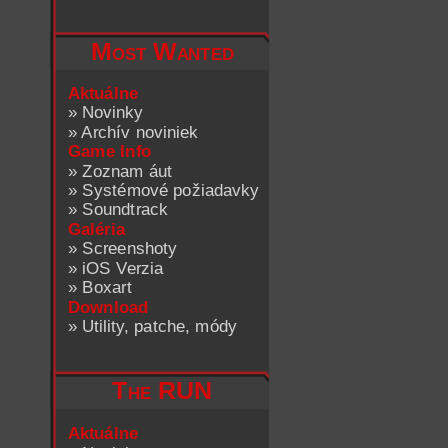
Most Wanted
Aktuálne
»
Novinky
»
Archív noviniek
Game Info
»
Zoznam áut
»
Systémové požiadavky
»
Soundtrack
Galéria
»
Screenshoty
»
iOS Verzia
»
Boxart
Download
»
Utility, patche, módy
The RUN
Aktuálne