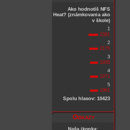
Ako hodnotíš NFS
Heat? (známkovania ako
v škole)
1
2381
2
2175
3
1935
4
1971
5
1961
Spolu hlasov: 10423
Odkazy
Naša ikonka: