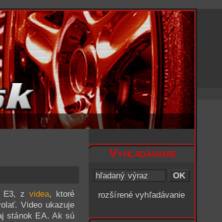
Vyhľadávanie
m E3, z
videa
, ktoré
rozšírené vyhľadávanie
olať. Video ukazuje
 aj stánok EA. Ak sú