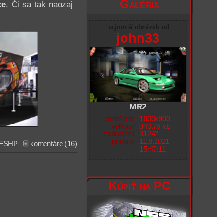
Galéria
ce
. Či sa tak naozaj
najnovší obrázok od
john33
MR2
rozlíšenie
1600x900
veľkosť
340,76 kB
zobrazení
31242
pridané
11.8.2021
FSHP
komentáre (16)
15:47:11
Kúpiť na PC