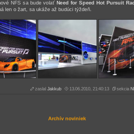
 nové NFS sa bude volať
Need for Speed Hot Pursuit Ra
ná len o žart, sa ukáže až budúci týždeň.
zaslal
Jakkub
13.06.2010, 21:40:13
sekcia
N
Archív noviniek