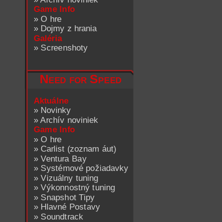
Game Info
»
O hre
»
Dojmy z hrania
Galéria
»
Screenshoty
Need for Speed
Aktuálne
»
Novinky
»
Archív noviniek
Game Info
»
O hre
»
Carlist (zoznam áut)
»
Ventura Bay
»
Systémové požiadavky
»
Vizuálny tuning
»
Výkonnostný tuning
»
Snapshot Tipy
»
Hlavné Postavy
»
Soundtrack