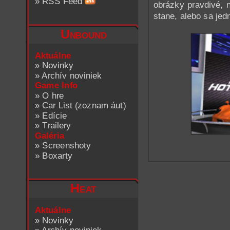
»
RSS Feed
obrázky pravdivé,
stane, alebo sa jed
Unbound
Aktuálne
»
Novinky
»
Archív noviniek
Game Info
»
O hre
»
Car List (zoznam áut)
»
Edície
»
Trailery
Galéria
»
Screenshoty
»
Boxarty
Heat
Aktuálne
»
Novinky