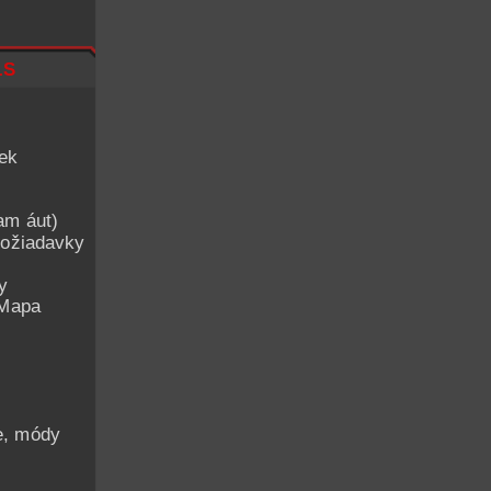
ls
iek
am áut)
ožiadavky
y
 Mapa
he, módy