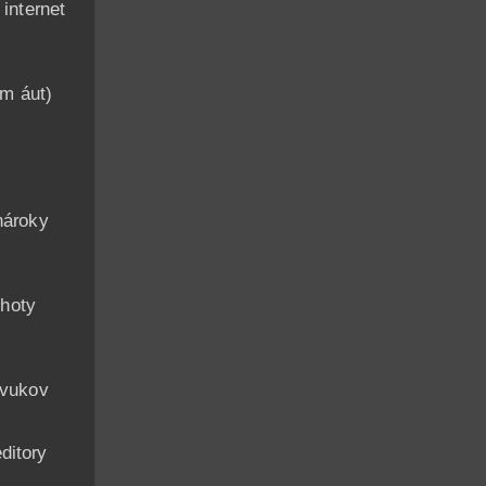
nternet
am áut)
n
nároky
hoty
zvukov
ditory