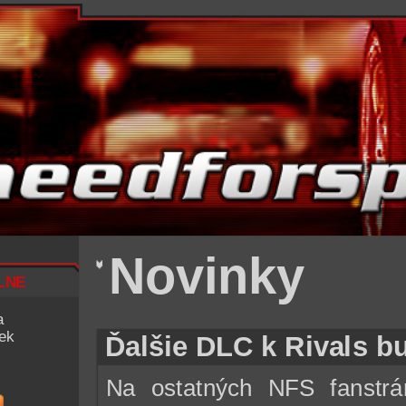
Novinky
lne
a
iek
Ďalšie DLC k Rivals 
Na ostatných NFS fanstr