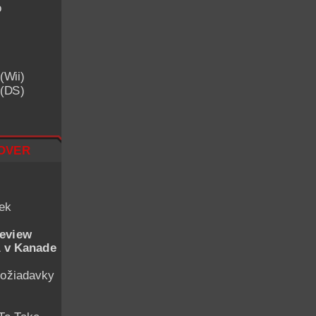
o
(Wii)
 (DS)
over
iek
eview
 v Kanade
ožiadavky