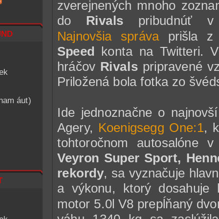
zverejnených mnoho zoznam
do
Rivals
pribudnúť v 
nd
Najnovšia správa
prišla z 
Speed
konta na Twitteri. V
hráčov
Rivals
pripravené v
iek
Priložená bola fotka zo švéds
znam áut)
Ide jednoznačne o najnovší
Agery,
Koenigsegg One:1
, 
tohtoročnom autosalóne v
Veyron Super Sport, Hen
rekordy
, sa vyznačuje hla
t
a výkonu, ktorý dosahuje
motor 5.0l V8 prepĺňaný d
váhu 1340 kg sa zaslúžila