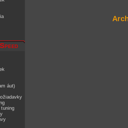
ia
Arch
 Speed
iek
am áut)
ožiadavky
ing
 tuning
py
avy