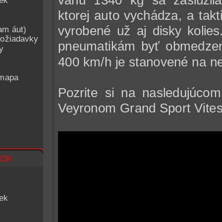
iek
ktorej auto vychádza, a tak
vyrobené už aj disky kolies
am áut)
ožiadavky
pneumatikám byť obmedz
y
400 km/h je stanovené na ne
 mapa
Pozrite si na nasledujúcom
Veyronom Grand Sport Vites
ck
iek