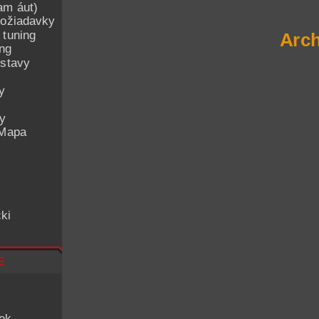
am áut)
ožiadavky
 tuning
Arch
ing
ostavy
y
ey
 Mapa
ki
e
iek