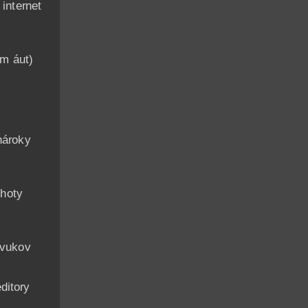
nternet
am áut)
n
nároky
hoty
zvukov
ditory