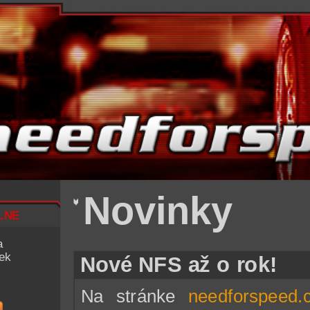
Novinky
lne
a
iek
Nové NFS až o rok!
Na stránke
needforspeed.