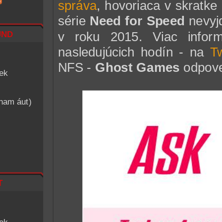
správa
, hovoriaca v skratke 
série
Need for Speed
nevyjd
nd
v roku 2015. Viac infor
nasledujúcich hodín - na
Tw
NFS -
Ghost Games
odpove
iek
znam áut)
t