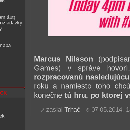
iek
am áut)
ožiadavky
y
 mapa
Marcus Nilsson
(podpísa
Games) v správe hovorí
rozpracovanú nasledujúcu
roku a namiesto toho chcú
ck
konečne
tú hru, po ktorej v
zaslal
Trhač
07.05.2014, 
iek