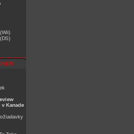
o
(Wii)
 (DS)
over
iek
eview
 v Kanade
ožiadavky