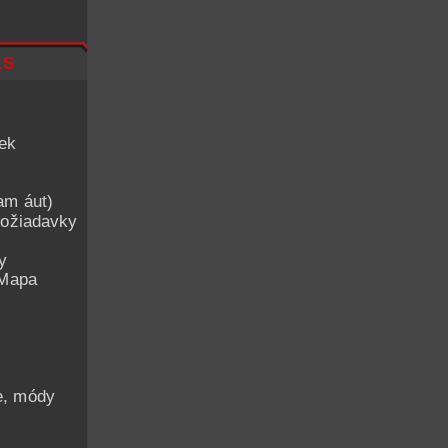
ls
iek
am áut)
ožiadavky
y
 Mapa
he, módy