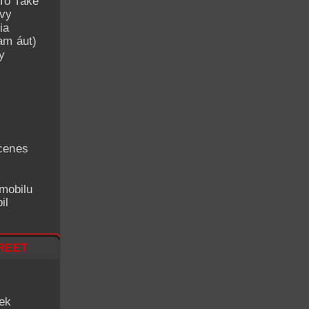
To Take
avy
ia
am áut)
y
cenes
mobilu
il
reet
iek