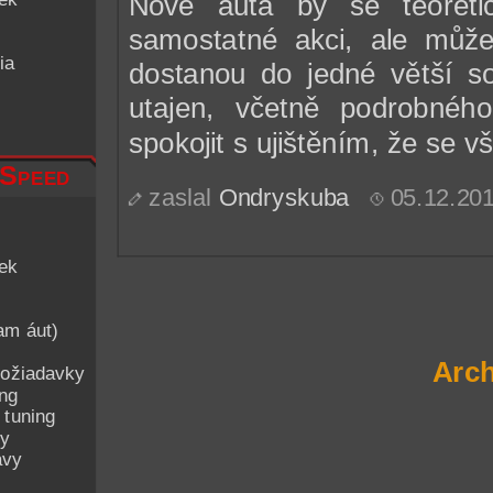
Nové auta by se teoreti
samostatné akci, ale může
ia
dostanou do jedné větší s
utajen, včetně podrobné
spokojit s ujištěním, že se vš
 Speed
zaslal
Ondryskuba
05.12.20
iek
am áut)
Arch
ožiadavky
ing
 tuning
py
avy