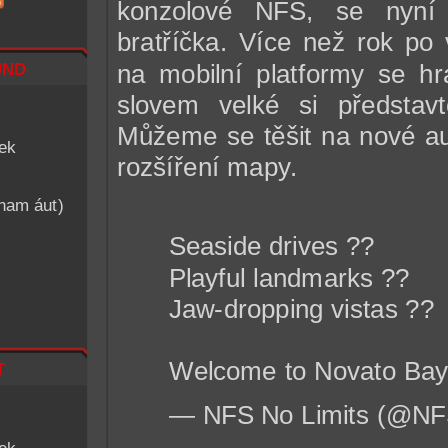
konzolové NFS, se nyní
bratříčka. Více než rok po
nd
na mobilní platformy se h
slovem velké si představ
Můžeme se těšit na nové au
iek
rozšíření mapy.
znam áut)
Seaside drives ??
Playful landmarks ??
Jaw-dropping vistas ??
t
Welcome to Novato Ba
— NFS No Limits (@N