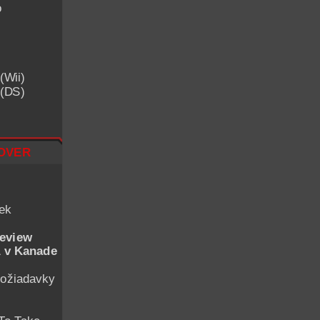
o
(Wii)
 (DS)
over
iek
eview
 v Kanade
ožiadavky