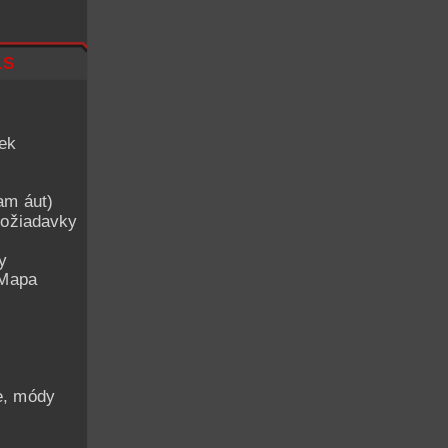
ls
iek
am áut)
ožiadavky
y
 Mapa
he, módy