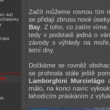
iek
Začít můžeme rovnou tím ne
am áut)
se přidají zbrusu nové úsek
ožiadavky
y
Bay
. Z toho, co zatím víme,
tedy v podstatě jedná o ván
 mapa
závody s výhledy na moře
letní dny.
Dočkáme se rovněž obohace
se prohnala stále ještě p
ck
Lamborghini Murcielágo
málo, na konci navíc vykouk
lahodícím práskáním z výfuk
iek