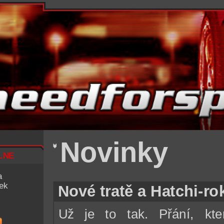
Novinky
lne
a
iek
Nové tratě a Hatchi-r
Už je to tak. Přání, kte