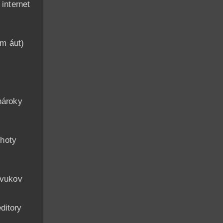
nternet
am áut)
n
nároky
hoty
zvukov
ditory