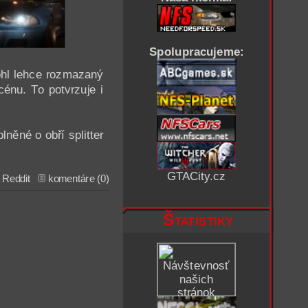
Spolupracujeme:
mohl lehce rozmazaný
cénu. To potvrzuje i
lněné o obří splitter
GTACity.cz
:
Reddit
komentáre (0)
Štatistiky