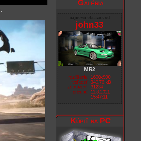
Galéria
.
najnovší obrázok od
john33
MR2
rozlíšenie
1600x900
veľkosť
340,76 kB
zobrazení
31234
pridané
11.8.2021
15:47:11
Kúpiť na PC