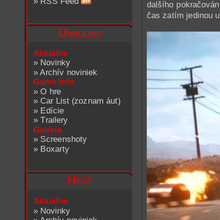
»
RSS Feed
dalšího pokračování
čas zatím jedinou 
Unbound
Aktuálne
»
Novinky
»
Archív noviniek
Game Info
»
O hre
»
Car List (zoznam áut)
»
Edície
»
Trailery
Galéria
»
Screenshoty
»
Boxarty
Heat
Aktuálne
»
Novinky