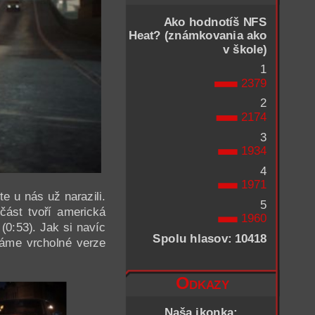
Ako hodnotíš NFS
Heat? (známkovania ako
v škole)
1
2379
2
2174
3
1934
4
1971
e u nás už narazili.
5
část tvoří americká
1960
(0:53). Jak si navíc
Spolu hlasov: 10418
káme vrcholné verze
Odkazy
Naša ikonka: