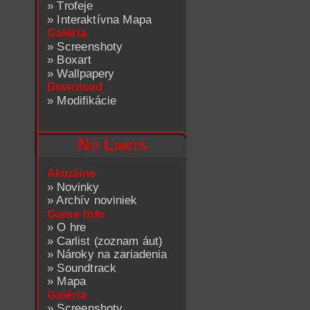
»
Trofeje
»
Interaktívna Mapa
Galéria
»
Screenshoty
»
Boxart
»
Wallpapery
Download
»
Modifikácie
No Limits
Aktuálne
»
Novinky
»
Archív noviniek
Game Info
»
O hre
»
Carlist (zoznam áut)
»
Nároky na zariadenia
»
Soundtrack
»
Mapa
Galéria
»
Screenshoty