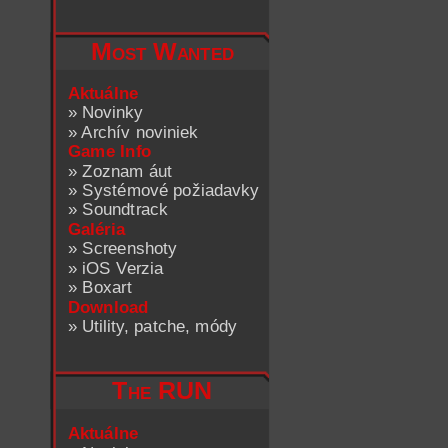
Most Wanted
Aktuálne
»
Novinky
»
Archív noviniek
Game Info
»
Zoznam áut
»
Systémové požiadavky
»
Soundtrack
Galéria
»
Screenshoty
»
iOS Verzia
»
Boxart
Download
»
Utility, patche, módy
The RUN
Aktuálne