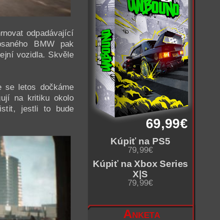
hrnovat odpadávající
depsaného BMW pak
jní vozidla. Skvěle
ie se letos dočkáme
jí na kritiku okolo
tit, jestli to bude
69,99€
Kúpiť na PS5
79,99€
Kúpiť na Xbox Series
X|S
79,99€
Anketa