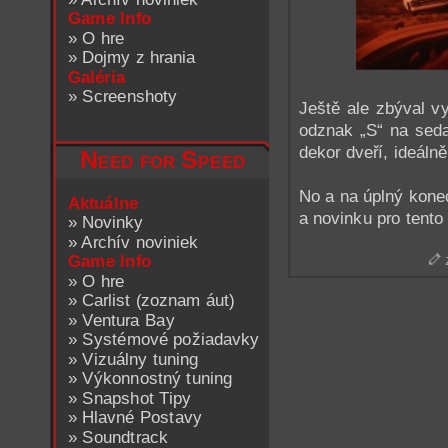
Game Info
»
O hre
»
Dojmy z hrania
Galéria
»
Screenshoty
Ještě ale zbýval v
odznak „S“ na sed
dekor dveří, ideáln
Need for Speed
No a na úplný kone
Aktuálne
a novinku pro tento
»
Novinky
»
Archív noviniek
Game Info
z
»
O hre
»
Carlist (zoznam áut)
»
Ventura Bay
»
Systémové požiadavky
»
Vizuálny tuning
»
Výkonnostný tuning
»
Snapshot Tipy
»
Hlavné Postavy
»
Soundtrack