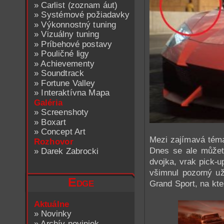
»
Carlist (zoznam áut)
»
Systémové požiadavky
»
Výkonnostný tuning
»
Vizuálny tuning
»
Príbehové postavy
»
Pouličné ligy
»
Achievementy
»
Soundtrack
»
Fortune Valley
»
Interaktívna Mapa
Galéria
»
Screenshoty
»
Boxart
»
Concept Art
Mezi zajímavá témat
Rozhovor
Dnes se ale můžete
»
Darek Zabrocki
dvojka, vrak pick-
všimnul pozorný už
Edge
Grand Sport, na kter
Aktuálne
»
Novinky
»
Archív noviniek