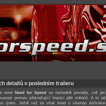
h detailů v posledním traileru
na nové
Need for Speed
se rozhodně povedla, což jen
ovanost pomalu překračující hranici pěti miliónů. A to od
ani týden. Ještě než se však hned o víkendu dočkáme