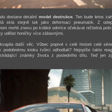
adu dostane detailní
model destrukce
. Ten bude letos za
klá skla stejně tak jako deformaci pneumatik. Z o
om mohli znovu po krátké odmlce očekávat ničitelná police
ky udělat honičky více zábavnými.
kvapila další věc. Vůbec poprvé v celé historii celé sér
 podobnému kroku tvůrci odhodlali? Nejspíše takto reagu
rádající známky života z posledního dílu. Teď jen zjis