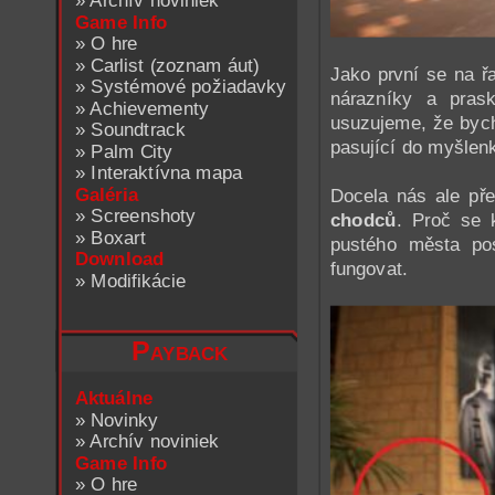
»
Archív noviniek
Game Info
»
O hre
»
Carlist (zoznam áut)
Jako první se na ř
»
Systémové požiadavky
nárazníky a pras
»
Achievementy
usuzujeme, že bych
»
Soundtrack
pasující do myšlen
»
Palm City
»
Interaktívna mapa
Galéria
Docela nás ale pře
»
Screenshoty
chodců
. Proč se k
»
Boxart
pustého města post
Download
fungovat.
»
Modifikácie
Payback
Aktuálne
»
Novinky
»
Archív noviniek
Game Info
»
O hre