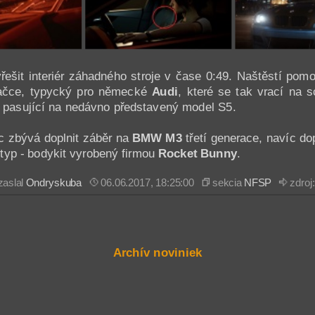
yřešit interiér záhadného stroje v čase 0:49. Naštěstí po
ačce, typycký pro německé
Audi
, které se tak vrací na s
ě pasující na nedávno představený model S5.
c zbývá doplnit záběr na
BMW M3
třetí generace, navíc dop
 typ - bodykit vyrobený firmou
Rocket Bunny
.
aslal
Ondryskuba
06.06.2017, 18:25:00
sekcia
NFSP
zdroj
Archív noviniek