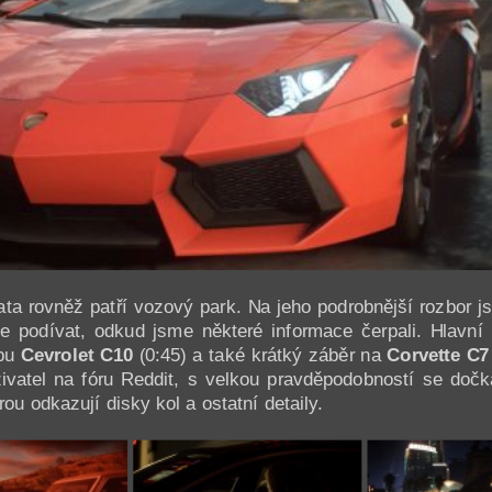
a rovněž patří vozový park. Na jeho podrobnější rozbor jst
 podívat, odkud jsme některé informace čerpali. Hlavní 
upu
Cevrolet C10
(0:45) a také krátký záběr na
Corvette C7
ivatel na fóru Reddit, s velkou pravděpodobností se doč
ou odkazují disky kol a ostatní detaily.