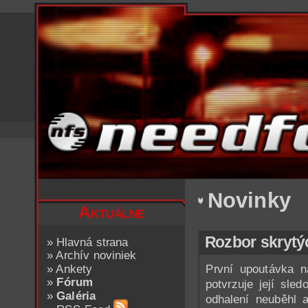
Novinky
Aktuálne
Rozbor skrytýc
»
Hlavná strana
»
Archív noviniek
»
Ankety
První upoutávka 
»
Fórum
potvrzuje její sled
»
Galéria
odhalení neuběhl 