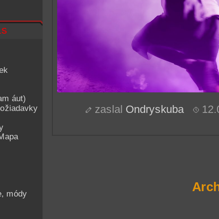
ls
iek
am áut)
ožiadavky
zaslal
Ondryskuba
12.
y
 Mapa
Arch
he, módy