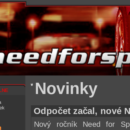
Novinky
lne
a
iek
Odpočet začal, nové N
Nový ročník Need for Sp