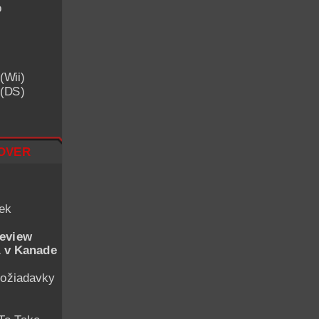
o
(Wii)
 (DS)
over
iek
eview
 v Kanade
ožiadavky