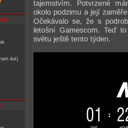
tajemstvím. Potvrzené m
okolo podzimu a její zaměřen
nd
Očekávalo se, že s podro
letošní Gamescom. Teď to
světu ještě tento týden.
iek
znam áut)
t