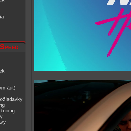
ia
 Speed
iek
am áut)
ožiadavky
ing
 tuning
py
avy