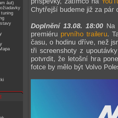
příspěvky, zatímco na
YouT
am áut)
ožiadavky
Chytřejší budeme již za pár 
 tuning
ing
ostavy
Doplnění 13.08. 18:00
Na Y
premiéru
prvního traileru
. T
y
času, o hodinu dříve, než js
ey
 Mapa
tři screenshoty z upoutávk
potvrdit, že letošní hra po
fotce by mělo být Volvo Pole
ki
e
iek