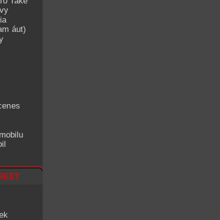
To Take
avy
ia
am áut)
y
cenes
mobilu
il
reet
iek