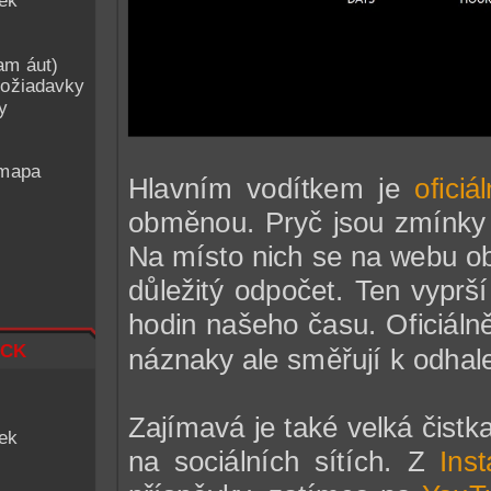
iek
am áut)
ožiadavky
y
 mapa
Hlavním vodítkem je
oficiá
obměnou. Pryč jsou zmínky o
Na místo nich se na webu ob
důležitý odpočet. Ten vyprší
hodin našeho času. Oficiáln
ck
náznaky ale směřují k odhal
Zajímavá je také velká čistk
iek
na sociálních sítích. Z
Ins