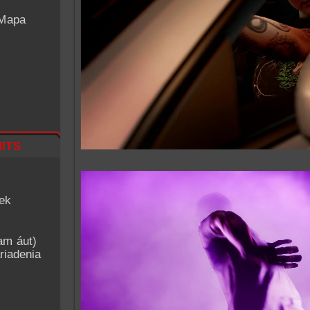
 Mapa
its
iek
am áut)
riadenia