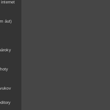
nternet
am áut)
n
nároky
hoty
zvukov
ditory