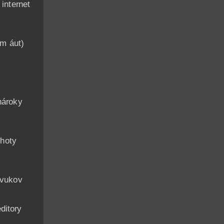
nternet
am áut)
n
nároky
hoty
zvukov
ditory