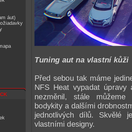
iek
am áut)
ožiadavky
y
 mapa
Tuning aut na vlastní kůži
Před sebou tak máme jedine
NFS Heat vypadat úpravy a
ck
nezměnil, stále můžeme v
bodykity a dalšími drobnostm
jednotlivých dílů. Skvělé j
iek
vlastními designy.