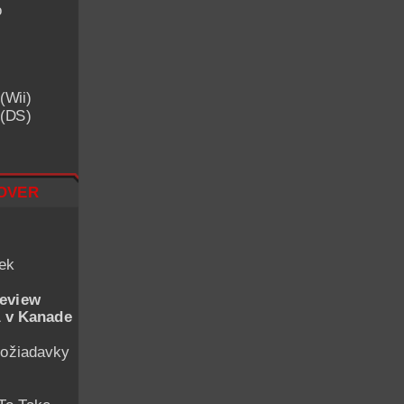
o
(Wii)
 (DS)
over
iek
eview
 v Kanade
ožiadavky