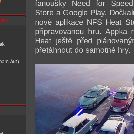
fanoušky Need for Speed,
Store a Google Play. Dočkali
nd
nové aplikace NFS Heat Stud
připravovanou hru. Appka 
Heat ještě před plánovan
iek
přetáhnout do samotné hry.
znam áut)
t