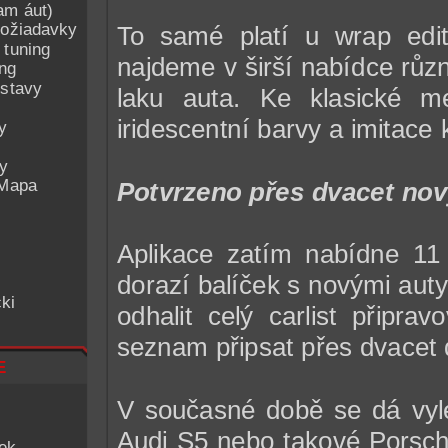
am áut)
ožiadavky
To samé platí u wrap edit
 tuning
najdeme v širší nabídce růz
ing
ostavy
laku auta. Ke klasické me
iridescentní barvy a imitace
y
ey
 Mapa
Potvrzeno přes dvacet nov
Aplikace zatím nabídne 11
dorazí balíček s novými auty
ki
odhalit celý carlist přip
seznam připsat přes dvacet 
e
V současné době se dá vyle
Audi S5 nebo takové Porsche
iek