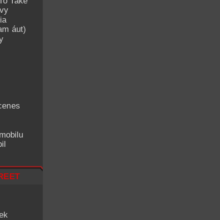
To Take
avy
ia
am áut)
y
cenes
mobilu
il
reet
iek