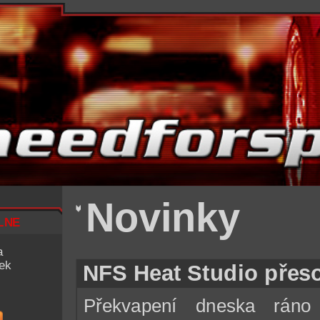
Novinky
lne
a
iek
NFS Heat Studio přes
Překvapení dneska ráno