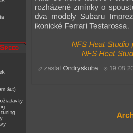
rozházené zmínky o spoustě 
dva modely Subaru Imprez
ia
ikonické Ferrari Testarossa.
NFS Heat Studio 
 Speed
NFS Heat Studi
zaslal
Ondryskuba
19.08.2
iek
am áut)
ožiadavky
ing
 tuning
Arch
py
avy