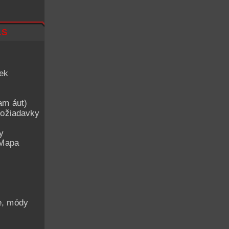
ls
iek
am áut)
ožiadavky
y
 Mapa
he, módy