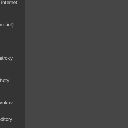
nternet
am áut)
n
nároky
hoty
zvukov
ditory