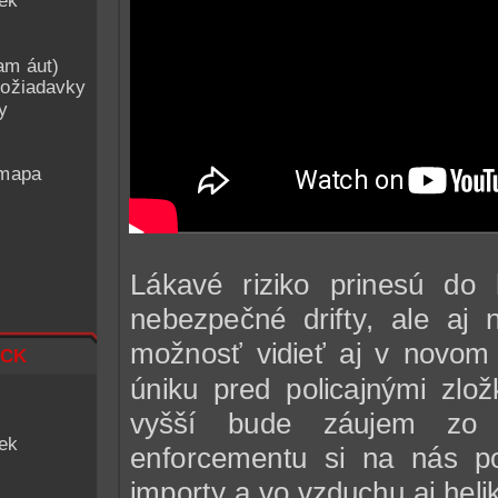
iek
am áut)
ožiadavky
y
 mapa
Lákavé riziko prinesú do 
nebezpečné drifty, ale aj
ck
možnosť vidieť aj v novom 
úniku pred policajnými zl
vyšší bude záujem zo s
iek
enforcementu si na nás po
importy a vo vzduchu aj heli