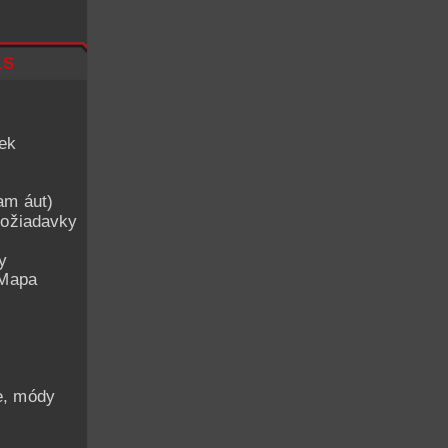
ls
iek
am áut)
ožiadavky
y
 Mapa
he, módy