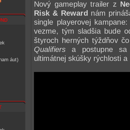
Nový gameplay trailer z
Ne
Risk & Reward
nám prináša
nd
single playerovej kampane: 
vezme, tým sladšia bude o
štyroch herných týždňov č
iek
Qualifiers
a postupne sa
ultimátnej skúšky rýchlosti a
znam áut)
t