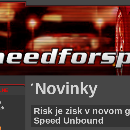
Novinky
lne
a
iek
Risk je zisk v novom g
Speed Unbound