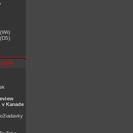
o
(Wii)
 (DS)
over
iek
eview
 v Kanade
ožiadavky