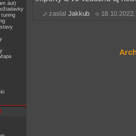
am áut)
ožiadavky
zaslal
Jakkub
18.10.2022
 tuning
ing
ostavy
y
ey
Arch
 Mapa
ki
e
iek