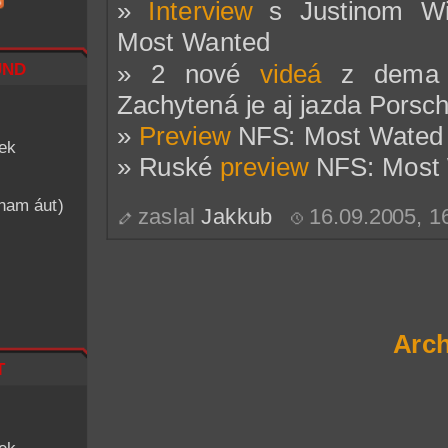
»
Interview
s Justinom Wi
Most Wanted
nd
» 2 nové
videá
z dema n
Zachytená je aj jazda Pors
»
Preview
NFS: Most Wated
iek
» Ruské
preview
NFS: Most 
znam áut)
zaslal
Jakkub
16.09.2005, 
Arch
t