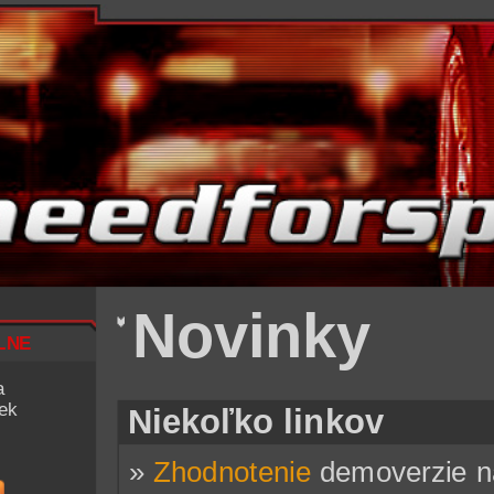
Novinky
lne
a
iek
Niekoľko linkov
»
Zhodnotenie
demoverzie n