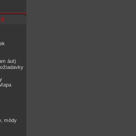
ls
iek
am áut)
ožiadavky
y
 Mapa
he, módy