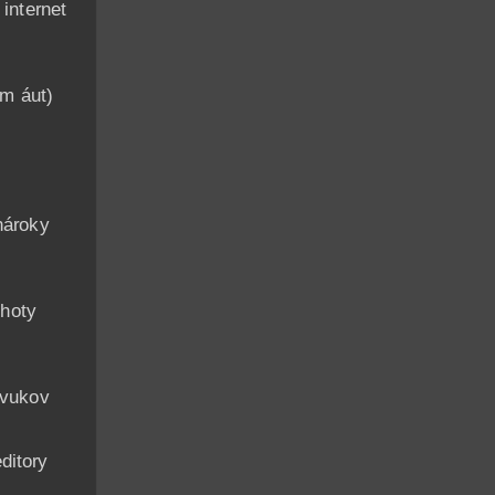
nternet
am áut)
n
nároky
hoty
zvukov
ditory