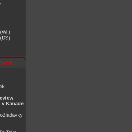
o
(Wii)
 (DS)
over
iek
eview
 v Kanade
ožiadavky