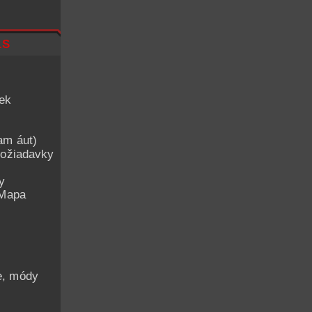
ls
iek
am áut)
ožiadavky
y
 Mapa
he, módy