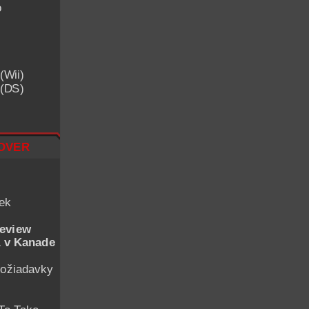
o
(Wii)
 (DS)
over
iek
eview
 v Kanade
ožiadavky