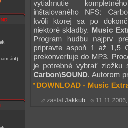
vytiahnutie komplet
inštalovaného NFS: Carbo
nd
kvôli ktorej sa po dokonč
niektoré skladby.
Music Ext
Program hudbu najprv pr
iek
pripravte aspoň 1 až 1,5
prekonvertuje do MP3. Proce
znam áut)
je potrebné vybrať zložku
Carbon\SOUND
. Autorom p
DOWNLOAD - Music Extra
zaslal
Jakkub
11.11.2006
t