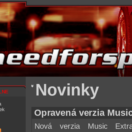
Novinky
lne
a
iek
Opravená verzia Music
Nová verzia Music Extr