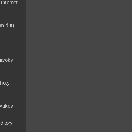
nternet
am áut)
n
nároky
hoty
zvukov
ditory