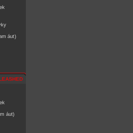
iek
vky
nam áut)
leashed
iek
am áut)