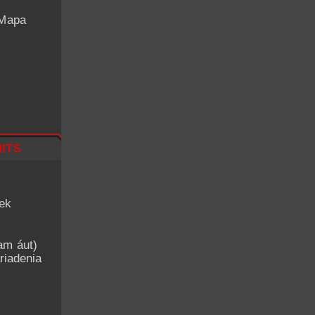
 Mapa
its
iek
am áut)
riadenia