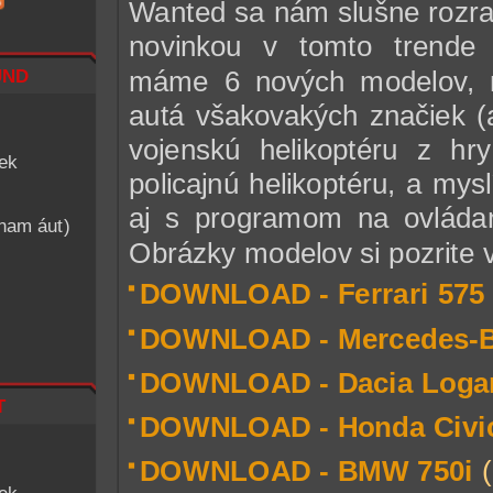
Wanted sa nám slušne rozra
novinkou v tomto trende
nd
máme 6 nových modelov, m
autá všakovakých značiek (
vojenskú helikoptéru z h
iek
policajnú helikoptéru, a my
aj s programom na ovládan
znam áut)
Obrázky modelov si pozrite 
DOWNLOAD - Ferrari 575
DOWNLOAD - Mercedes-B
DOWNLOAD - Dacia Logan
t
DOWNLOAD - Honda Civic
DOWNLOAD - BMW 750i
(