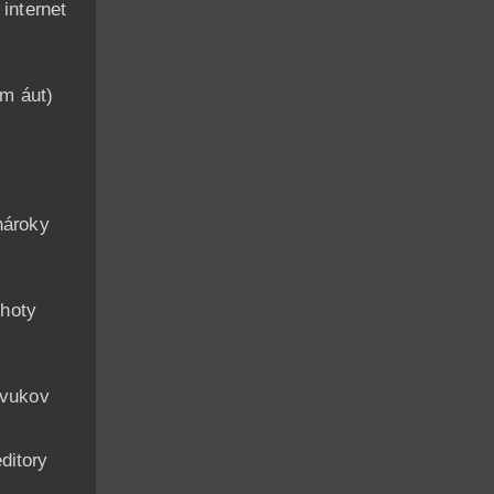
nternet
am áut)
n
nároky
hoty
zvukov
ditory