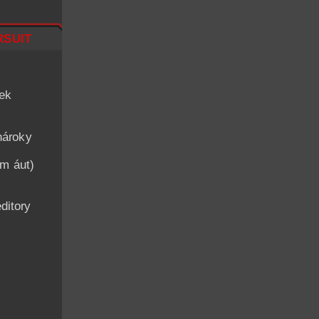
suit
iek
nároky
am áut)
ditory