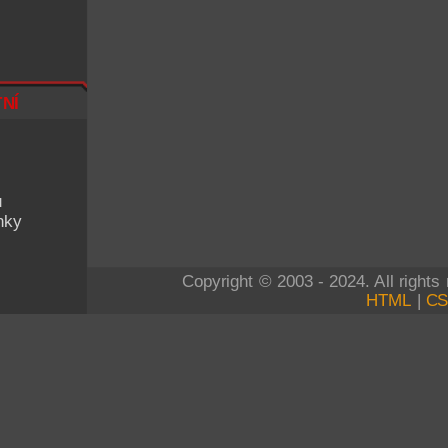
ní
u
nky
Copyright © 2003 - 2024. All right
HTML
|
C