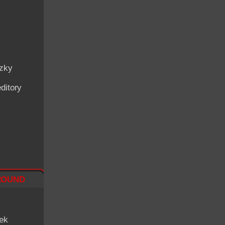
ázky
ditory
ound
iek