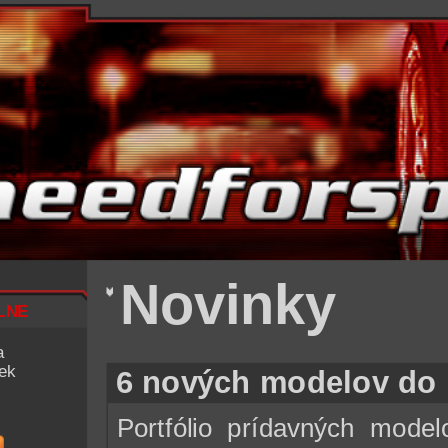
Novinky
lne
a
iek
6 nových modelov d
Portfólio prídavných mode