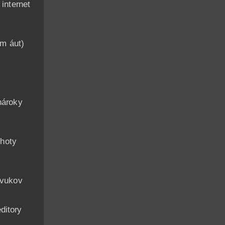
nternet
am áut)
n
nároky
hoty
zvukov
ditory