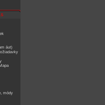
ls
iek
am áut)
ožiadavky
y
 Mapa
he, módy