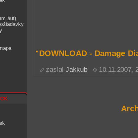
iek
am áut)
ožiadavky
y
 mapa
DOWNLOAD - Damage Di
zaslal
Jakkub
10.11.2007,
ck
Arch
iek