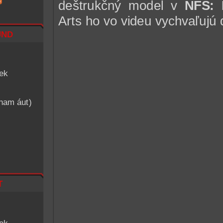
deštrukčný model v
NFS: 
Arts ho vo videu vychvaľujú 
nd
iek
znam áut)
t