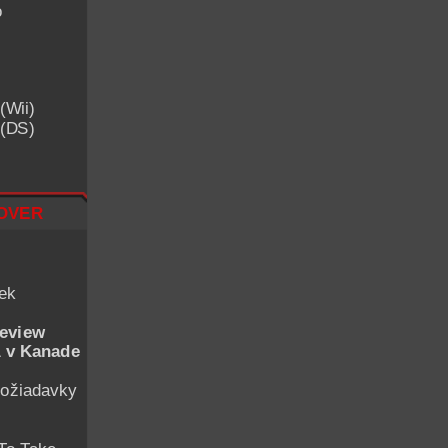
o
(Wii)
 (DS)
over
iek
eview
 v Kanade
ožiadavky