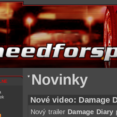
Novinky
lne
a
iek
Nové video: Damage D
Nový trailer
Damage Diary
p