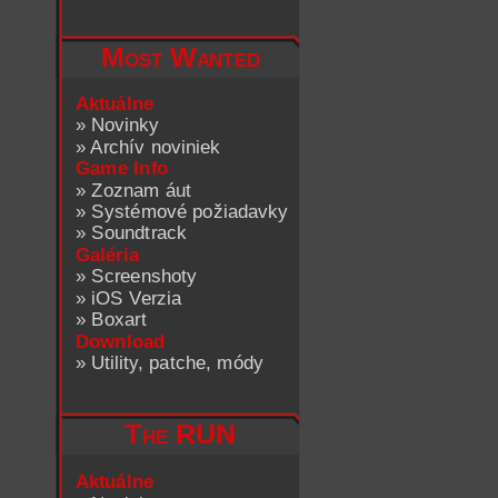
Most Wanted
Aktuálne
»
Novinky
»
Archív noviniek
Game Info
»
Zoznam áut
»
Systémové požiadavky
»
Soundtrack
Galéria
»
Screenshoty
»
iOS Verzia
»
Boxart
Download
»
Utility, patche, módy
The RUN
Aktuálne