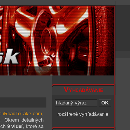
Vyhľadávanie
chRoadToTake.com
,
rozšírené vyhľadávanie
ú. Okrem detailných
kých
9 videí
, ktoré sa