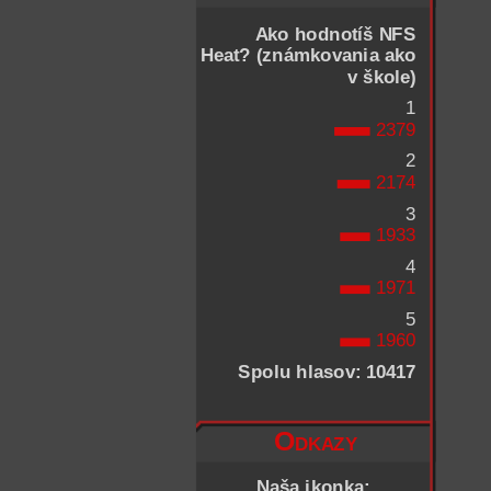
Ako hodnotíš NFS
Heat? (známkovania ako
v škole)
1
2379
2
2174
3
1933
4
1971
5
1960
Spolu hlasov: 10417
Odkazy
Naša ikonka: