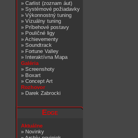
»
Carlist (zoznam áut)
»
Systémové požiadavky
»
Výkonnostný tuning
»
Vizuálny tuning
»
Príbehové postavy
»
Pouličné ligy
»
Achievementy
»
Soundtrack
»
Fortune Valley
»
Interaktívna Mapa
Galéria
»
Screenshoty
»
Boxart
»
Concept Art
Rozhovor
»
Darek Zabrocki
Edge
Aktuálne
»
Novinky
»
Archív noviniek