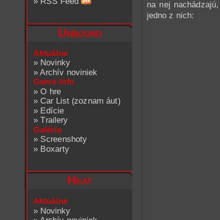
»
RSS Feed
na nej nachádzajú,
jedno z nich:
Unbound
Aktuálne
»
Novinky
»
Archív noviniek
Game Info
»
O hre
»
Car List (zoznam áut)
»
Edície
»
Trailery
Galéria
»
Screenshoty
»
Boxarty
Heat
Aktuálne
»
Novinky