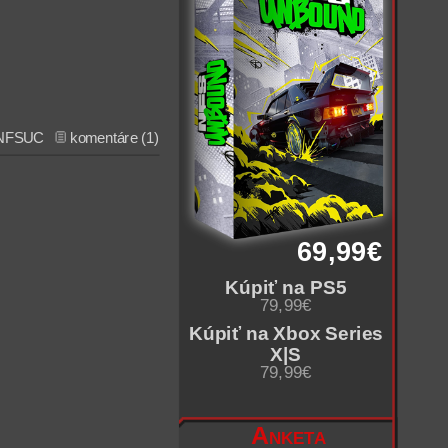
NFSUC
komentáre (1)
69,99€
Kúpiť na PS5
79,99€
Kúpiť na Xbox Series
X|S
79,99€
Anketa