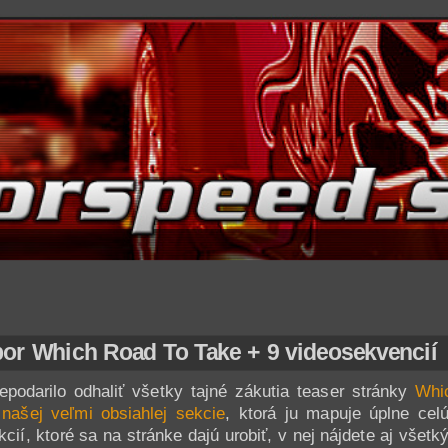
or Which Road To Take + 9 videosekvencií
podarilo odhaliť všetky tajné zákutia teaser stránky
Whi
o
našej veľmi obsiahlej sekcie
, ktorá ju mapuje úplne cel
cií, ktoré sa na stránke dajú urobiť, v nej nájdete aj všet