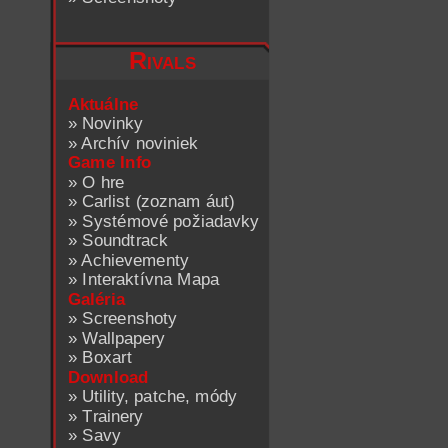
Rivals
Aktuálne
»
Novinky
»
Archív noviniek
Game Info
»
O hre
»
Carlist (zoznam áut)
»
Systémové požiadavky
»
Soundtrack
»
Achievementy
»
Interaktívna Mapa
Galéria
»
Screenshoty
»
Wallpapery
»
Boxart
Download
»
Utility, patche, módy
»
Trainery
»
Savy