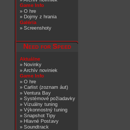
Game Info
»
O hre
»
Dojmy z hrania
Galéria
»
Screenshoty
Need for Speed
Aktuálne
»
Novinky
»
Archív noviniek
Game Info
»
O hre
»
Carlist (zoznam áut)
»
Ventura Bay
»
Systémové požiadavky
»
Vizuálny tuning
»
Výkonnostný tuning
»
Snapshot Tipy
»
Hlavné Postavy
»
Soundtrack