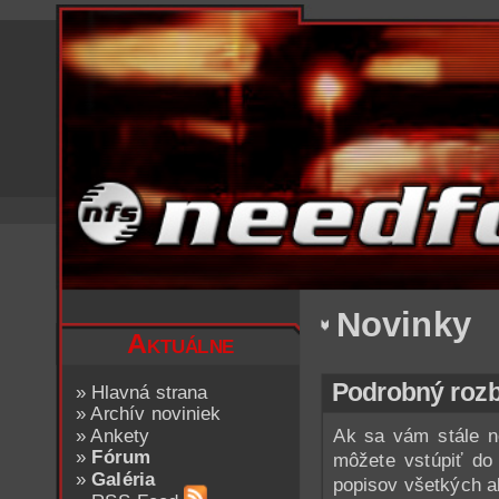
Novinky
Aktuálne
Podrobný rozb
»
Hlavná strana
»
Archív noviniek
»
Ankety
Ak sa vám stále ne
»
Fórum
môžete vstúpiť d
»
Galéria
popisov všetkých ak