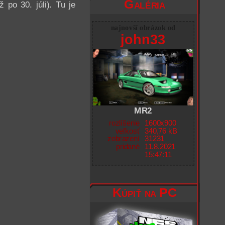
Galéria
 po 30. júli). Tu je
najnovší obrázok od
john33
MR2
rozlíšenie
1600x900
veľkosť
340,76 kB
zobrazení
31231
pridané
11.8.2021
15:47:11
Kúpiť na PC