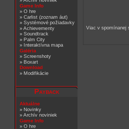
»
Archív noviniek
Game Info
»
O hre
»
Carlist (zoznam áut)
»
Systémové požiadavky
Viac v spomínanej 
»
Achievementy
»
Soundtrack
»
Palm City
»
Interaktívna mapa
Galéria
»
Screenshoty
»
Boxart
Download
»
Modifikácie
Payback
Aktuálne
»
Novinky
»
Archív noviniek
Game Info
»
O hre