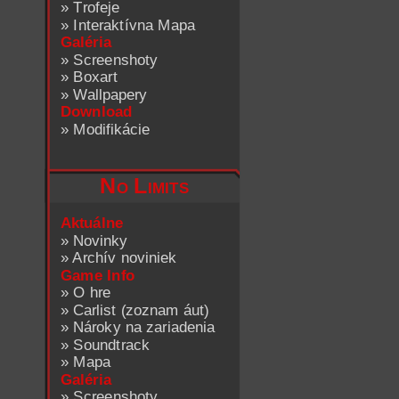
»
Trofeje
»
Interaktívna Mapa
Galéria
»
Screenshoty
»
Boxart
»
Wallpapery
Download
»
Modifikácie
No Limits
Aktuálne
»
Novinky
»
Archív noviniek
Game Info
»
O hre
»
Carlist (zoznam áut)
»
Nároky na zariadenia
»
Soundtrack
»
Mapa
Galéria
»
Screenshoty