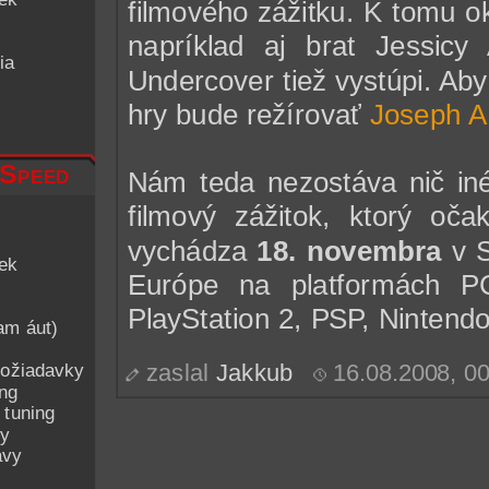
filmového zážitku. K tomu 
napríklad aj brat Jessicy
ia
Undercover tiež vystúpi. Aby
hry bude režírovať
Joseph A
 Speed
Nám teda nezostáva nič iné,
filmový zážitok, ktorý o
vychádza
18. novembra
v S
iek
Európe na platformách PC
PlayStation 2, PSP, Nintend
am áut)
ožiadavky
zaslal
Jakkub
16.08.2008, 0
ing
 tuning
py
avy