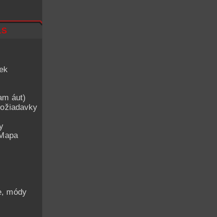
ls
iek
am áut)
ožiadavky
y
 Mapa
he, módy