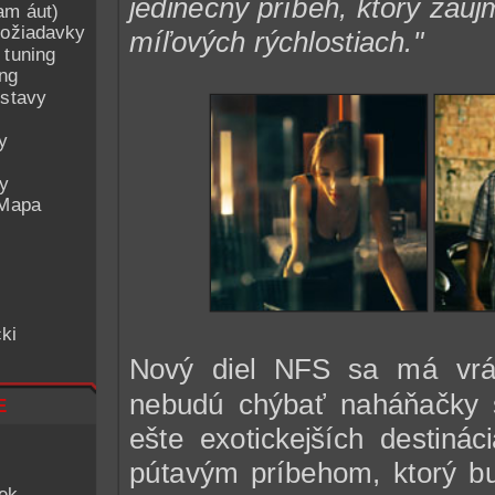
jedinečný príbeh, ktorý zau
am áut)
ožiadavky
míľových rýchlostiach."
 tuning
ing
ostavy
y
ey
 Mapa
ki
Nový diel NFS sa má vrát
nebudú chýbať naháňačky s
e
ešte exotickejších destiná
pútavým príbehom, ktorý b
iek