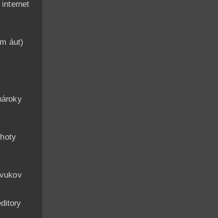
nternet
am áut)
n
nároky
hoty
zvukov
ditory