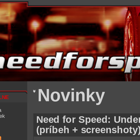
Novinky
lne
a
iek
Need for Speed: Under
(príbeh + screenshoty