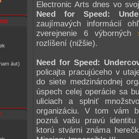
Electronic Arts dnes vo svoj
Need for Speed: Under
nd
zaujímavých informácií oh
zverejnenie 6 výborných
rozlíšení (nižšie).
iek
Need for Speed: Underco
znam áut)
policajta pracujúceho v utaj
do siete medzinárodnej orga
úspech celej operácie sa b
uliciach a splniť množst
organizáciu. V tom vám b
t
pozná vašu pravú identitu
ktorú stvárni známa hereč