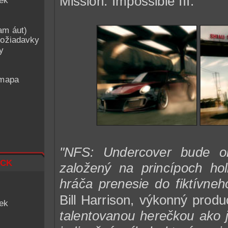
Mission: Impossible III.
iek
am áut)
ožiadavky
y
 mapa
"NFS: Undercover bude o
ck
založený na princípoch hol
hráča prenesie do fiktívneh
Bill Harrison, výkonný pro
iek
talentovanou herečkou ako 