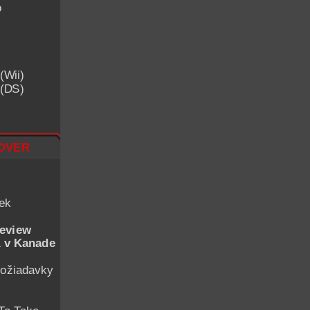
o
(Wii)
 (DS)
over
iek
eview
 v Kanade
ožiadavky