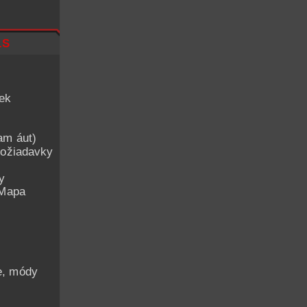
ls
iek
am áut)
ožiadavky
y
 Mapa
he, módy