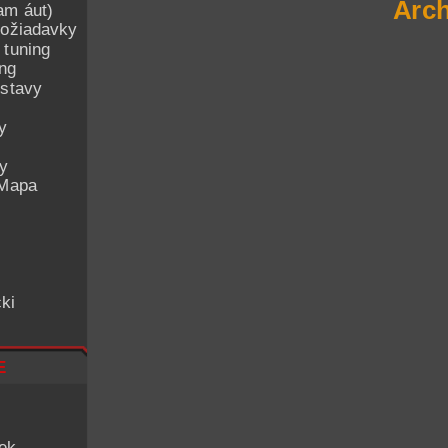
Arch
am áut)
ožiadavky
 tuning
ing
ostavy
y
ey
 Mapa
ki
e
iek