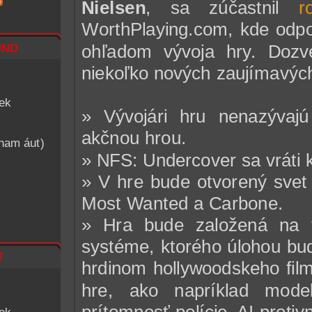
Nielsen
, sa zúčastnil
r
WorthPlaying.com, kde odpo
nd
ohľadom vývoja hry. Doz
niekoľko nových zaujímavých
iek
» Vývojári hru nenazývajú
akčnou hrou.
znam áut)
» NFS: Undercover sa vráti k
» V hre bude otvorený svet
Most Wanted a Carbone.
» Hra bude založená na 
systéme, ktorého úlohou bud
t
hrdinom hollywoodskeho fil
hre, ako napríklad model
prítomnosť polície, AI protiv