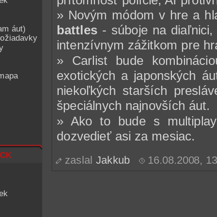
iek
» Novým módom v hre a hl
battles
- súboje na diaľnici
am áut)
ožiadavky
intenzívnym zážitkom pre hr
y
» Carlist bude kombináci
exotických a japonských áu
 mapa
niekoľkých starších preslá
špeciálnych najnovších áut.
» Ako to bude s multipl
dozvedieť asi za mesiac.
ck
zaslal
Jakkub
16.08.2008, 1
iek