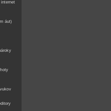
nternet
am áut)
n
nároky
hoty
zvukov
ditory