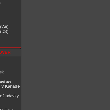
o
(Wii)
 (DS)
over
iek
eview
 v Kanade
ožiadavky