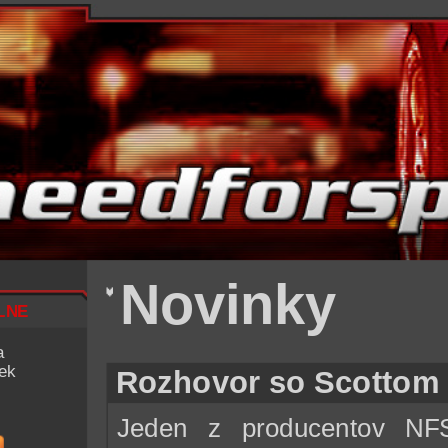
Novinky
lne
a
iek
Rozhovor so Scottom
Jeden z producentov NF