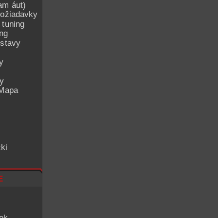
am áut)
ožiadavky
 tuning
ing
ostavy
y
ey
 Mapa
ki
e
iek