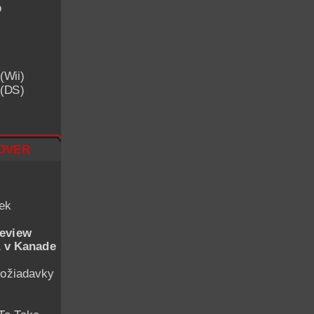
o
(Wii)
 (DS)
over
iek
eview
 v Kanade
ožiadavky