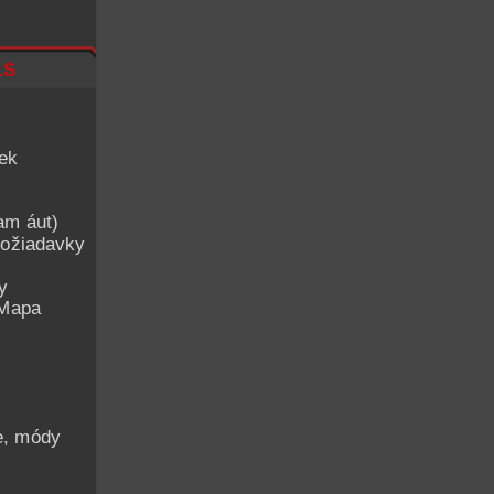
ls
iek
am áut)
ožiadavky
y
 Mapa
he, módy