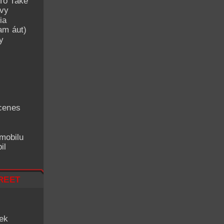
To Take
avy
ia
am áut)
y
cenes
mobilu
il
reet
iek