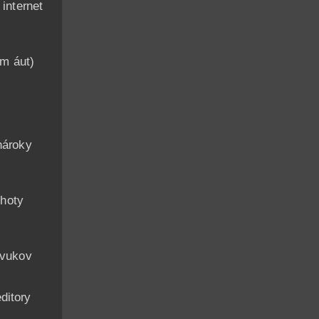
nternet
am áut)
n
nároky
hoty
zvukov
ditory