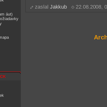
iek
zaslal
Jakkub
22.08.2008, 
am áut)
ožiadavky
y
Arch
 mapa
ck
iek