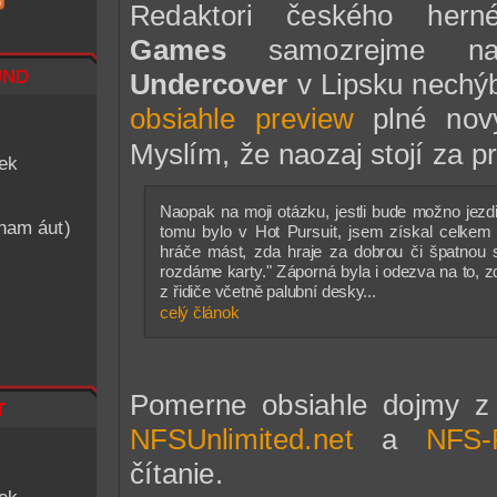
Redaktori českého her
Games
samozrejme na
nd
Undercover
v Lipsku nechýbal
obsiahle preview
plné nový
Myslím, že naozaj stojí za pr
iek
Naopak na moji otázku, jestli bude možno jezdit
znam áut)
tomu bylo v Hot Pursuit, jsem získal celke
hráče mást, zda hraje za dobrou či špatnou s
rozdáme karty." Záporná byla i odezva na to,
z řidiče včetně palubní desky...
celý článok
Pomerne obsiahle dojmy z h
t
NFSUnlimited.net
a
NFS-
čítanie.