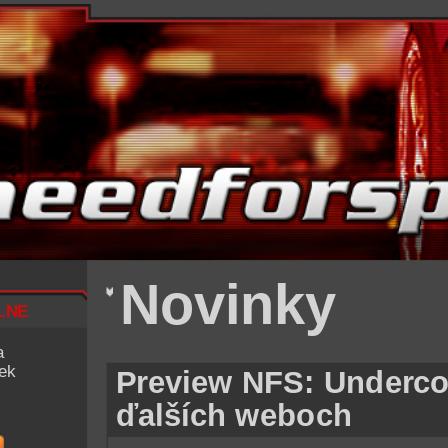
Novinky
lne
a
iek
Preview NFS: Underco
ďalších weboch