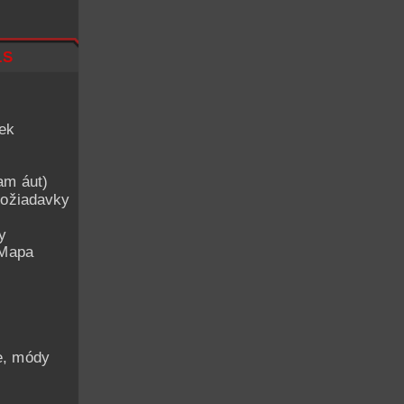
ls
iek
am áut)
ožiadavky
y
 Mapa
he, módy