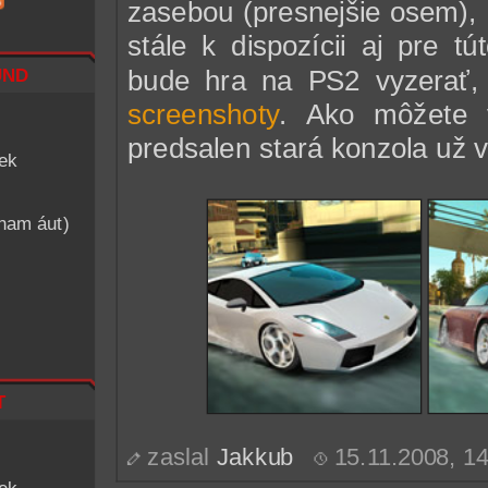
zasebou (presnejšie osem),
stále k dispozícii aj pre t
nd
bude hra na PS2 vyzerať, 
screenshoty
. Ako môžete v
predsalen stará konzola už 
iek
znam áut)
t
zaslal
Jakkub
15.11.2008, 