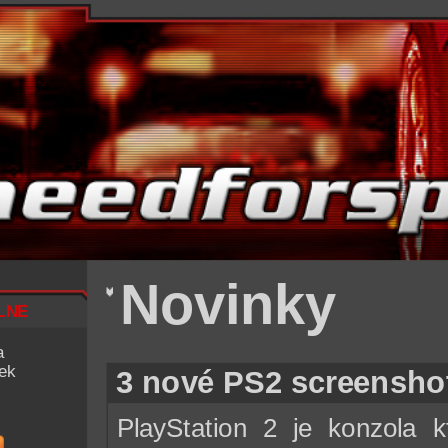
Novinky
lne
a
iek
3 nové PS2 screensho
PlayStation 2 je konzola 