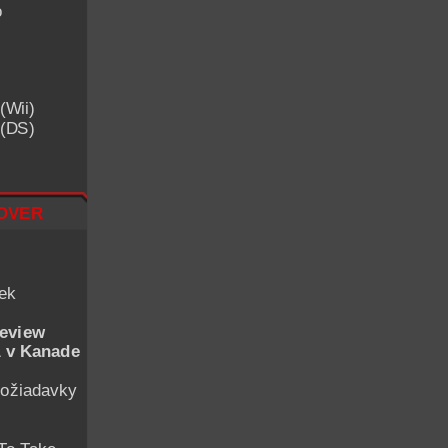
o
(Wii)
 (DS)
over
iek
eview
 v Kanade
ožiadavky