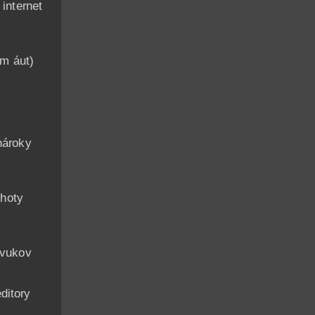
nternet
am áut)
n
nároky
hoty
zvukov
ditory